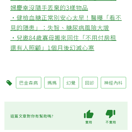
婦慶幸沒隨手丟棄的3樣物品
‧健檢血糖正常別安心太早！醫曝「看不
見的隱患」：失智、糖尿病風險大增
‧兒邀84歲寡母搬來同住「不用付房租
還有人照顧」1個月後幻滅心寒
巴金森病
媽媽
幻覺
回診
神經內科
這篇文章對你有幫助嗎?
實用
不實用