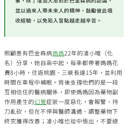
事，除了增加大眾對於巴金森病的認識，
並以過來人帶未來人的精神，鼓勵彼此吸
收經驗，以免陷入盲點越走越辛苦。
照顧患有巴金森病
媽媽
22年的凌小唯（化
名）分享，她自高中起，每季都帶著媽媽花
費8小時，往返桃園、三峽長達15年，並利用
時間在車程中補眠。背後支撐他們的是一段
互相信任的醫病關係，即使媽媽因為藥物副
作用產生的
幻覺
症狀一度惡化，會報警、持
刀亂砍，但在不停與醫師溝通、調整藥物下
終究獲得改善；凌小唯也從中悟出，不要總