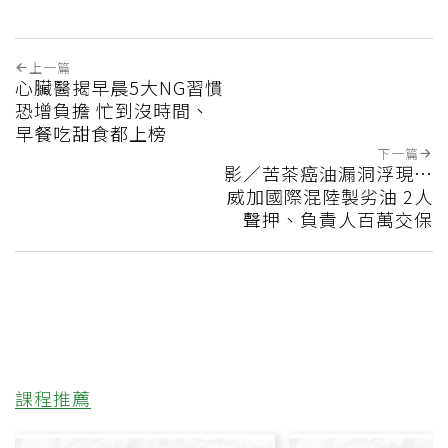
上一篇
心臟醫揭早晨5大NG習慣
恐增負擔 忙到沒時間、
早餐吃甜食都上榜
下一篇
影／苦茶癌油漏洞浮現…
威加國際混陸製劣油 2人
聲押、負責人百萬交保
課程推薦