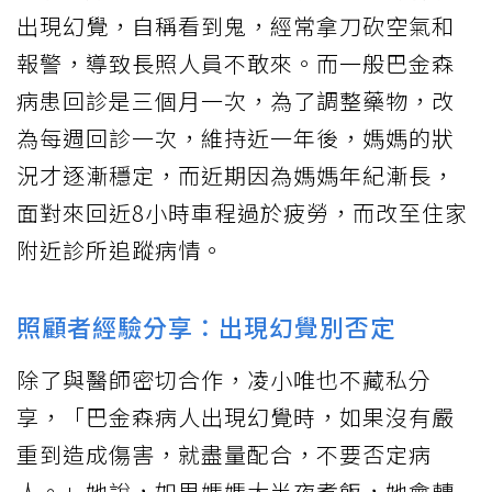
出現幻覺，自稱看到鬼，經常拿刀砍空氣和
報警，導致長照人員不敢來。而一般巴金森
病患回診是三個月一次，為了調整藥物，改
為每週回診一次，維持近一年後，媽媽的狀
況才逐漸穩定，而近期因為媽媽年紀漸長，
面對來回近8小時車程過於疲勞，而改至住家
附近診所追蹤病情。
照顧者經驗分享：出現幻覺別否定
除了與醫師密切合作，凌小唯也不藏私分
享，「巴金森病人出現幻覺時，如果沒有嚴
重到造成傷害，就盡量配合，不要否定病
人。」她說，如果媽媽大半夜煮飯，她會轉