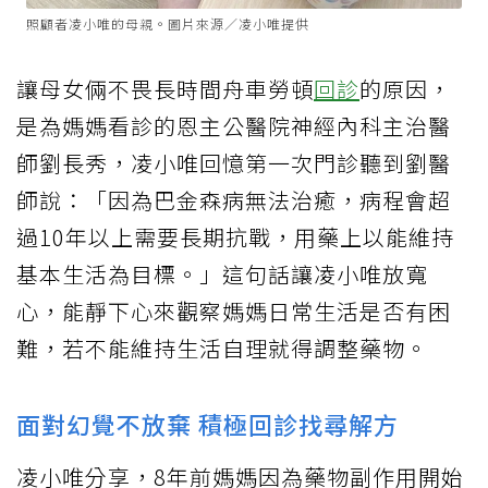
照顧者凌小唯的母親。圖片來源／凌小唯提供
讓母女倆不畏長時間舟車勞頓
回診
的原因，
是為媽媽看診的恩主公醫院神經內科主治醫
師劉長秀，凌小唯回憶第一次門診聽到劉醫
師說：「因為巴金森病無法治癒，病程會超
過10年以上需要長期抗戰，用藥上以能維持
基本生活為目標。」這句話讓凌小唯放寬
心，能靜下心來觀察媽媽日常生活是否有困
難，若不能維持生活自理就得調整藥物。
面對幻覺不放棄 積極回診找尋解方
凌小唯分享，8年前媽媽因為藥物副作用開始