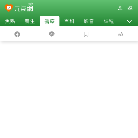
焦點
養生
醫療
百科
影音
課程
退休