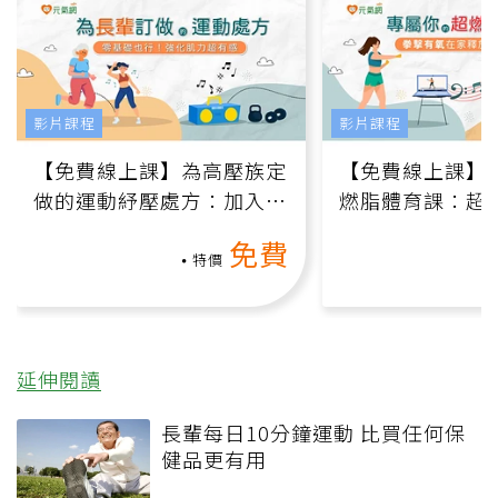
影片課程
影片課程
【免費線上課】為高壓族定
【免費線上課】
做的運動紓壓處方：加入行
燃脂體育課：超
動、增肌、互動元素，0基
氧」高壓族在家
免費
礎也能做！
負擔
特價
延伸閱讀
長輩每日10分鐘運動 比買任何保
健品更有用