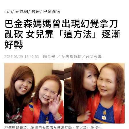
udn
/
元氣網
/
醫療
/
巴金森病
巴金森媽媽曾出現幻覺拿刀
亂砍 女兒靠「這方法」逐漸
好轉
聯合報 ／ 記者周佩怡／台北報導
2023-08-29 13:40:53
22年照顧者凌小唯與巴金森病友媽媽互動。圖／凌小唯提供