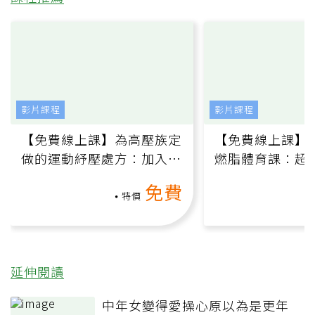
影片課程
影片課程
【免費線上課】為高壓族定
【免費線上課】
做的運動紓壓處方：加入行
燃脂體育課：超
動、增肌、互動元素，0基
氧」高壓族在家
免費
礎也能做！
負擔
特價
延伸閱讀
中年女變得愛操心原以為是更年