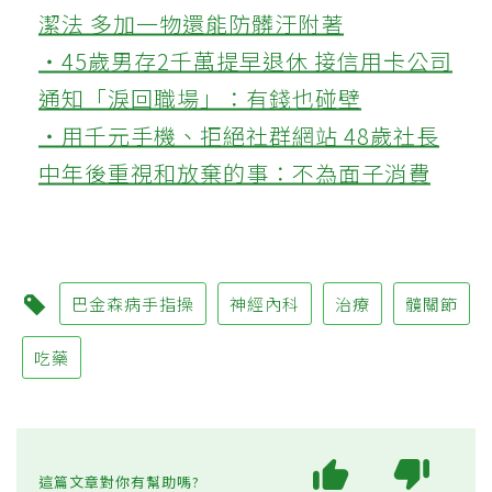
潔法 多加一物還能防髒汙附著
‧45歲男存2千萬提早退休 接信用卡公司
通知「淚回職場」：有錢也碰壁
‧用千元手機、拒絕社群網站 48歲社長
中年後重視和放棄的事：不為面子消費
巴金森病手指操
神經內科
治療
髖關節
吃藥
這篇文章對你有幫助嗎?