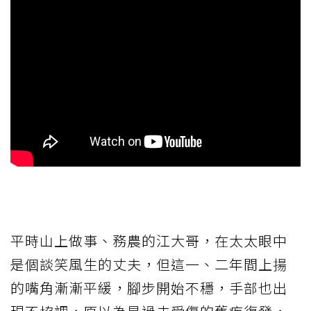
平時山上做事、務農的江大哥，在太太眼中
是個談笑風生的丈夫，但這一、二年間上揚
的嘴角漸漸平緩，腳步開始不穩，手部也出