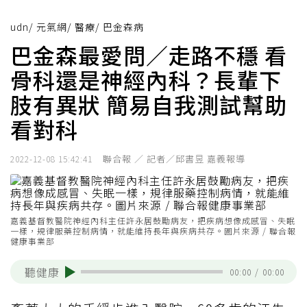
udn
/
元氣網
/
醫療
/
巴金森病
巴金森最愛問／走路不穩 看
骨科還是神經內科？長輩下
肢有異狀 簡易自我測試幫助
看對科
聯合報 ／ 記者／邱書昱 嘉義報導
2022-12-08 15:42:41
嘉義基督教醫院神經內科主任許永居鼓勵病友，把疾病想像成感冒、失眠
一樣，規律服藥控制病情，就能維持長年與疾病共存。圖片來源 / 聯合報
健康事業部
聽健康
00:00
/
00:00