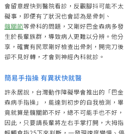
會留意趕快到醫院看診，反觀腳抖可能不太
礙事，即便有了狀況也會認為是骨刺、
髖關節
等骨科的問題，又剛好巴金森病多發
生於長輩族群，導致病人更難以分辨。他分
享，確實有民眾剛好檢查出骨刺，開完刀後
卻不見好轉，才會到神經內科就診。
簡易手指操 有異狀快就醫
許永居說，台灣動作障礙學會推出的「巴金
森病手指操」，能達到初步的自我檢測，畢
竟就算是髖關節不好，總不可能手也不好，
因此，只要請長輩將左右手掌打開，大拇指
輕觸食指25下來判斷，一發現速度變慢、停