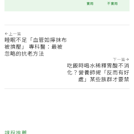
實用
不實用
上一篇
睡眠不足「血管如擰抹布
被擠壓」 專科醫：最被
忽略的抗老方法
下一篇
吃飯時喝水稀釋胃酸不消
化？營養師揭「反而有好
處」某些族群才要禁
課程推薦