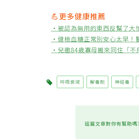
💪更多健康推薦
‧被認為無用的東西反幫了大
‧健檢血糖正常別安心太早！
‧兒邀84歲寡母搬來同住「
呼吸衰竭
解毒劑
神經毒
這篇文章對你有幫助嗎