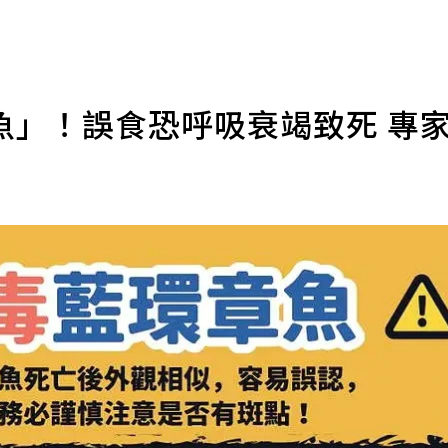
魚」！誤食恐呼吸衰竭致死 專