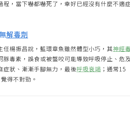
過程，當下嚇都嚇死了，幸好已經沒有什麼不適
無
解毒劑
主任楊振昌說，藍環章魚雖然體型小巧，其
神經
河豚毒素，誤食或被螫咬可能導致呼吸停止、危
麻症狀、漸漸手腳無力，最後
呼吸衰竭
；通常15
會覺得不對勁。