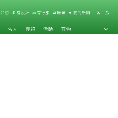
好如初
有設計
有行旅
願景
我的新聞
名人
專題
活動
寵物