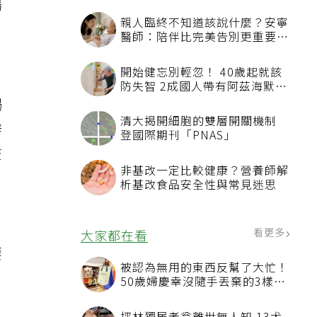
楊
親人臨終不知道該說什麼？安寧
醫師：陪伴比完美告別更重要，
4句話值得及早說出口
開始健忘別輕忽！ 40歲起就該
防失智 2成國人帶有阿茲海默症
相關基因
褐
清大揭開細胞的雙層開關機制
辨
登國際期刊「PNAS」
查
非基改一定比較健康？營養師解
析基改食品安全性與常見迷思
。
看更多
大家都在看
要
被認為無用的東西反幫了大忙！
50歲婦慶幸沒隨手丟棄的3樣物
品