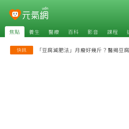
焦點
養生
醫療
百科
影音
課程
「豆腐減肥法」月瘦好幾斤？醫揭豆腐
快訊