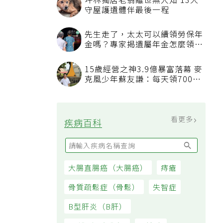
坪林獨居老翁離世無人知 13犬
守屋護遺體伴最後一程
先生走了，太太可以續領勞保年
金嗎？專家揭遺屬年金怎麼領，
看順位還要看資格
15歲經營之神3.9億暴富落幕 麥
克風少年蘇友謙：每天領700元
過日子
看更多
疾病百科
大腸直腸癌（大腸癌）
痔瘡
骨質疏鬆症（骨鬆）
失智症
B型肝炎（B肝）