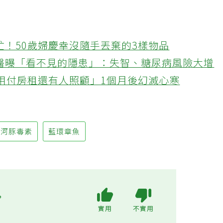
忙！50歲婦慶幸沒隨手丟棄的3樣物品
醫曝「看不見的隱患」：失智、糖尿病風險大增
不用付房租還有人照顧」1個月後幻滅心寒
河豚毒素
藍環章魚
?
實用
不實用