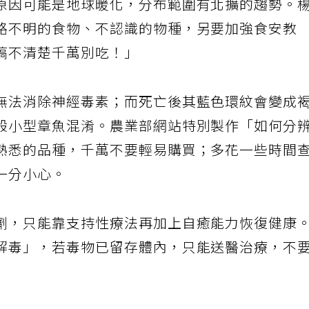
原因可能是地球暖化，分布範圍有北擴的趨勢。
路不明的食物、不認識的物種，另要加強食安教
搞不清楚千萬別吃！」
無法消除神經毒素；而死亡後其藍色環紋會變成
般小型章魚混淆。農業部網站特別製作「如何分
熟悉的品種，千萬不要輕易購買；多花一些時間
一分小心。
劑，只能靠支持性療法再加上自癒能力恢復健康
解毒」，若毒物已留存體內，只能送醫治療，不