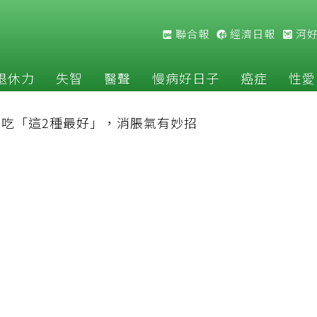
聯合報
經濟日報
河
退休力
失智
醫聲
慢病好日子
癌症
性愛
吃「這2種最好」，消脹氣有妙招