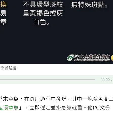
農業部臉書
00:00
芥末章魚，在食用過程中發現，其中一塊章魚腳
藍環章魚
」，立即催吐並掛急診就醫。他PO文分