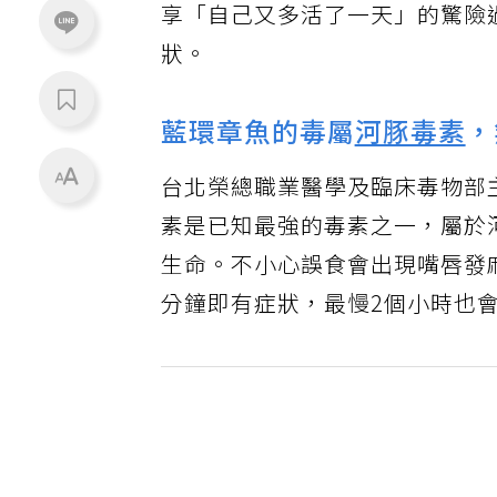
享「自己又多活了一天」的驚險
狀。
藍環章魚的毒屬
河豚毒素
，
台北榮總職業醫學及臨床毒物部
素是已知最強的毒素之一，屬於
生命。不小心誤食會出現嘴唇發
分鐘即有症狀，最慢2個小時也