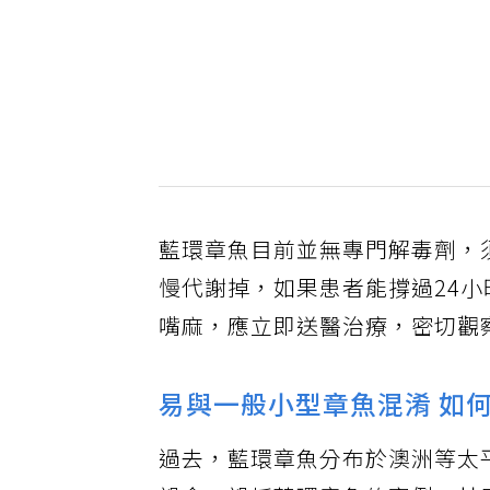
藍環章魚目前並無專門解毒劑，
慢代謝掉，如果患者能撐過24
嘴麻，應立即送醫治療，密切觀
易與一般小型章魚混淆 如
過去，藍環章魚分布於澳洲等太