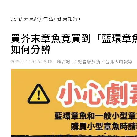
udn
/
元氣網
/
焦點
/
健康知識+
買芥末章魚竟買到「藍環章
如何分辨
2025-07-10 15:48:16
聯合報 ／ 記者廖靜清／台北即時報導