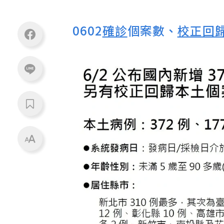
0602
確診
個案數、
校正回