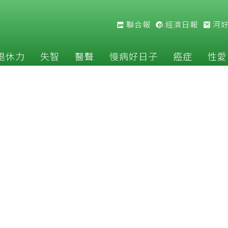
聯合報
經濟日報
河
退休力
失智
醫聲
慢病好日子
癌症
性愛