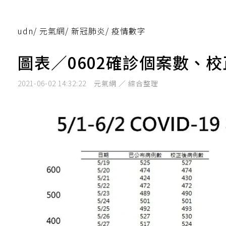
udn
/
元氣網
/
新冠肺炎
/
疫情數字
圖表／0602確診個案數、
2021-06-02 14:32:22
元氣網 ／ 綜合整理