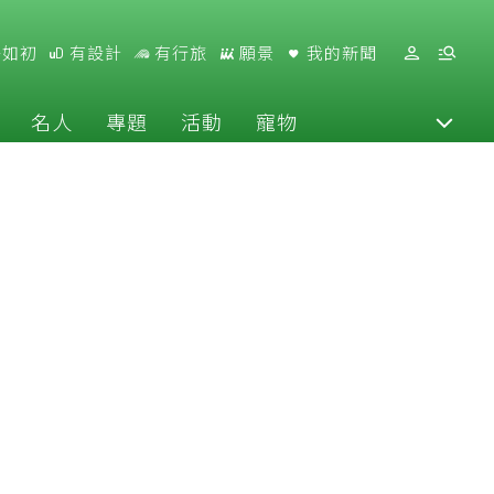
好如初
有設計
有行旅
願景
我的新聞
名人
專題
活動
寵物