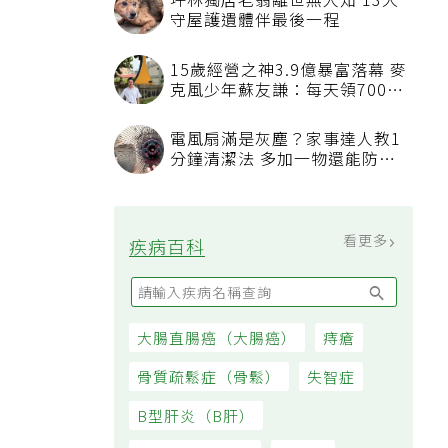
方法
吃飯時喝水稀釋胃酸不消化？營
養師揭「反而有好處」某些族群
才要禁
發表上千篇文章打臉健康偽科學
林慶順教授驚傳意外過世
45歲男存2千萬提早退休 接信用
卡公司通知「淚回職場」：有錢
也碰壁
看更多
大家都在看
被認為無用的東西反幫了大忙！
50歲婦慶幸沒隨手丟棄的3樣物
品
坪林獨居老翁離世無人知 13犬
守屋護遺體伴最後一程