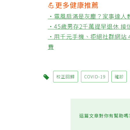
💪更多健康推薦
‧電風扇滿是灰塵？家事達人
‧45歲男存2千萬提早退休 
‧用千元手機、拒絕社群網站 
費
校正回歸
COVID-19
確診
這篇文章對你有幫助嗎