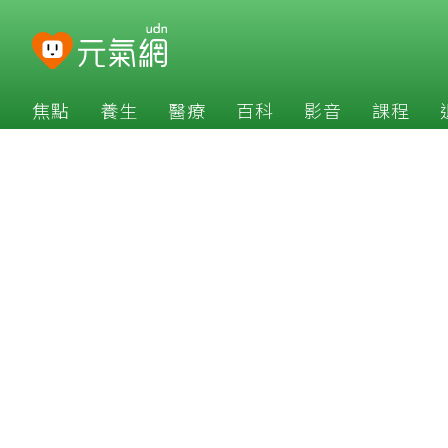
焦點
養生
醫療
百科
影音
課程