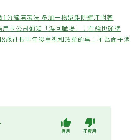
教1分鐘清潔法 多加一物還能防髒汙附著
接信用卡公司通知「淚回職場」：有錢也碰壁
48歲社長中年後重視和放棄的事：不為面子消
?
實用
不實用