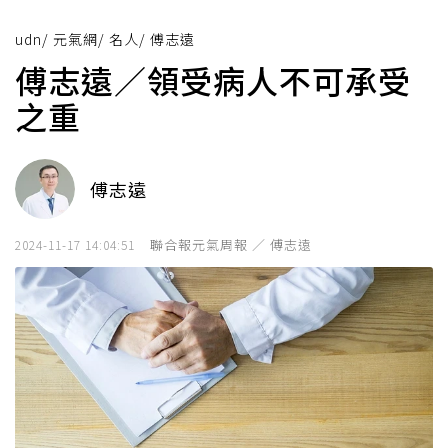
udn
/
元氣網
/
名人
/
傅志遠
傅志遠／領受病人不可承受
之重
傅志遠
聯合報元氣周報 ／ 傅志遠
2024-11-17 14:04:51