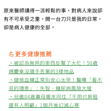
原來醫師講得一派輕鬆的事，對病人來說卻
有不可承受之重，開一台刀只是我的日常，
卻是病人健康的全部。
💪更多健康推薦
‧被認為無用的東西反幫了大忙！50歲
婦慶幸沒隨手丟棄的3樣物品
‧健檢血糖正常別安心太早！醫曝「看不
見的隱患」：失智、糖尿病風險大增
‧兒邀84歲寡母搬來同住「不用付房租
還有人照顧」1個月後幻滅心寒