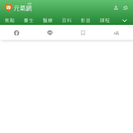
焦點
養生
醫療
百科
影音
課程
退休