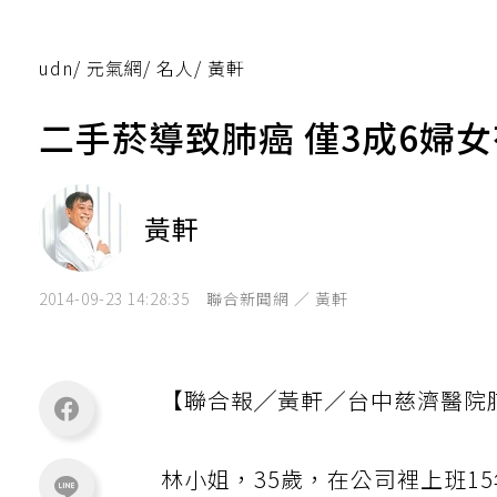
udn
/
元氣網
/
名人
/
黃軒
二手菸導致肺癌 僅3成6婦
黃軒
2014-09-23 14:28:35
聯合新聞網 ／ 黃軒
【聯合報╱黃軒／台中慈濟醫院
林小姐，35歲，在公司裡上班1