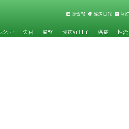
聯合報
經濟日報
河
退休力
失智
醫聲
慢病好日子
癌症
性愛