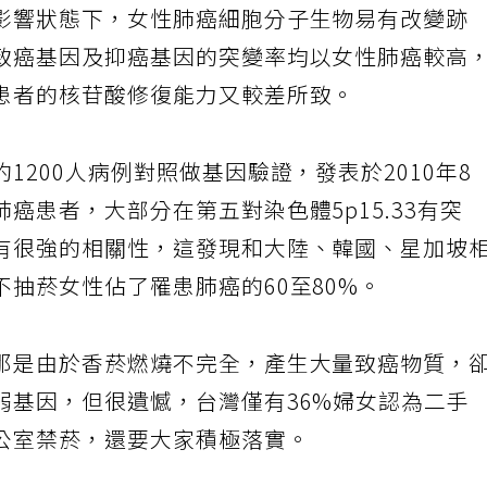
影響狀態下，女性肺癌細胞分子生物易有改變跡
致癌基因及抑癌基因的突變率均以女性肺癌較高
患者的核苷酸修復能力又較差所致。
1200人病例對照做基因驗證，發表於2010年8
癌患者，大部分在第五對染色體5p15.33有突
有很強的相關性，這發現和大陸、韓國、星加坡
抽菸女性佔了罹患肺癌的60至80%。
那是由於香菸燃燒不完全，產生大量致癌物質，
弱基因，但很遺憾，台灣僅有36%婦女認為二手
公室禁菸，還要大家積極落實。