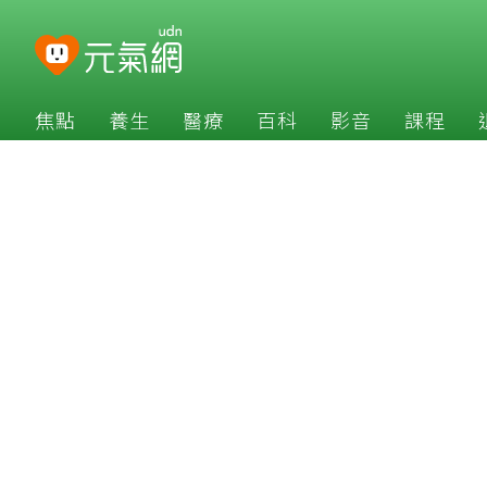
焦點
養生
醫療
百科
影音
課程