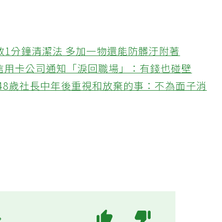
教1分鐘清潔法 多加一物還能防髒汙附著
接信用卡公司通知「淚回職場」：有錢也碰壁
48歲社長中年後重視和放棄的事：不為面子消