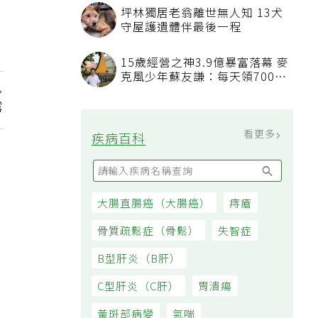
汙附著
坪林獨居老翁離世無人知 13犬
守屋護遺體伴最後一程
15歲經營之神3.9億暴富落幕 麥
克風少年蘇友謙：每天領700元
過日子
露
看更多
疾病百科
大腸直腸癌（大腸癌）
痔瘡
骨質疏鬆症（骨鬆）
失智症
B型肝炎（B肝）
C型肝炎（C肝）
胃潰瘍