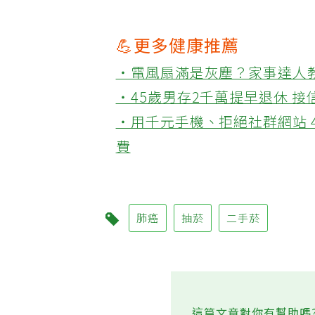
💪更多健康推薦
‧電風扇滿是灰塵？家事達人
‧45歲男存2千萬提早退休 
‧用千元手機、拒絕社群網站 
費
肺癌
抽菸
二手菸