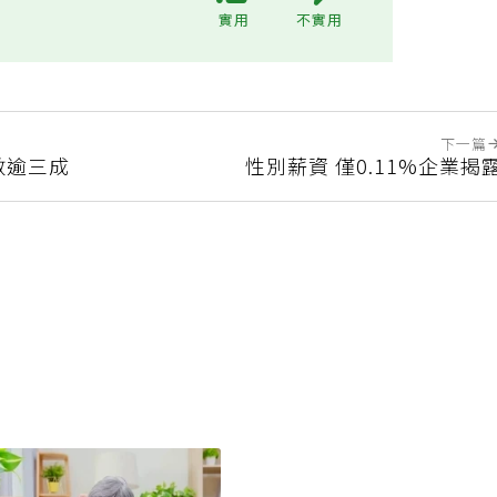
?
實用
不實用
下一篇
數逾三成
性別薪資 僅0.11%企業揭