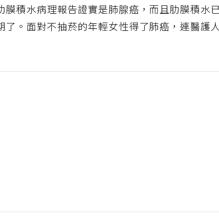
肋膜積水病理報告證實是肺腺癌，而且肋膜積水
期了。面對不抽菸的年輕女性得了肺癌，連醫護