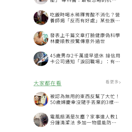
壓」 專科醫：最被忽略的抗老
方法
吃飯時喝水稀釋胃酸不消化？營
養師揭「反而有好處」某些族群
才要禁
發表上千篇文章打臉健康偽科學
林慶順教授驚傳意外過世
45歲男存2千萬提早退休 接信用
卡公司通知「淚回職場」：有錢
也碰壁
看更多
大家都在看
被認為無用的東西反幫了大忙！
50歲婦慶幸沒隨手丟棄的3樣物
品
電風扇滿是灰塵？家事達人教1
分鐘清潔法 多加一物還能防髒