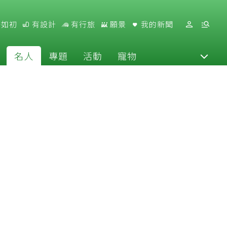
好如初
有設計
有行旅
願景
我的新聞
名人
專題
活動
寵物