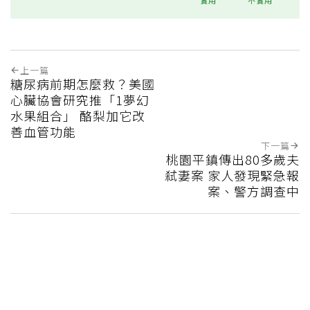
實用
不實用
上一篇
糖尿病前期怎麼救？美國
心臟協會研究推「1夢幻
水果組合」 酪梨加它改
善血管功能
下一篇
桃園平鎮傳出80多歲夫
弒妻案 家人發現緊急報
案、警方調查中