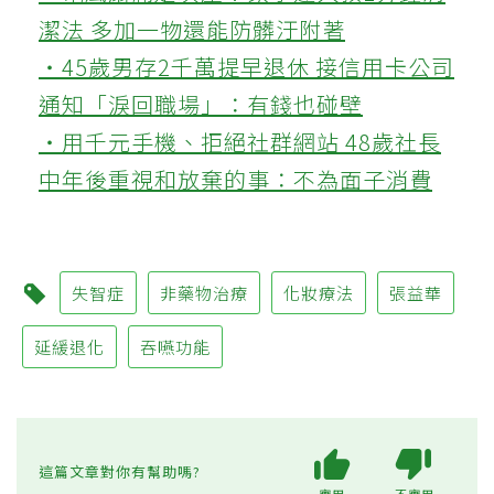
潔法 多加一物還能防髒汙附著
‧45歲男存2千萬提早退休 接信用卡公司
通知「淚回職場」：有錢也碰壁
‧用千元手機、拒絕社群網站 48歲社長
中年後重視和放棄的事：不為面子消費
失智症
非藥物治療
化妝療法
張益華
延緩退化
吞嚥功能
這篇文章對你有幫助嗎?