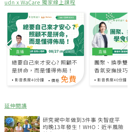
udn x WaCare 獨家線上課程
直播
直播
總要自己來才安心? 照顧不
團聚、換季雙
是拼命，而是懂得佈局！
香氛安撫技巧
免費
影音長度40分鐘
影音長度40分鐘
價格
延伸閱讀
研究揭中年做到3件事 失智症平
均晚13年發生！WHO：近半風險