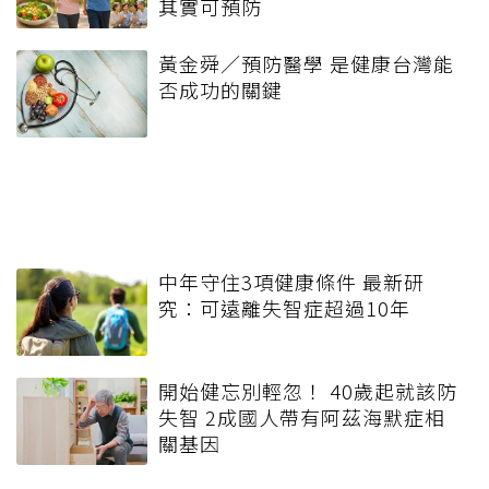
其實可預防
黃金舜／預防醫學 是健康台灣能
否成功的關鍵
中年守住3項健康條件 最新研
究：可遠離失智症超過10年
開始健忘別輕忽！ 40歲起就該防
失智 2成國人帶有阿茲海默症相
關基因