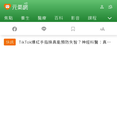
焦點
養生
醫療
百科
影音
課程
退休
TikTok爆紅手指操真能預防失智？神經科醫：真正
快訊
該做的是4件事