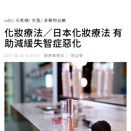
udn
/
元氣網
/
失智
/
非藥物治療
化妝療法／日本化妝療法 有
助減緩失智症惡化
健康事業部 ／ 張益華
2017-08-18 14:37:43