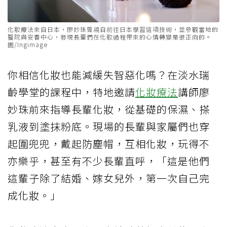
化妝療法來自日本，廖妙珠曾親自前往日本學習這項技術，並參觀當地的
醫院與安養中心，發現長輩們在化妝過程帶來的心情轉變是很正向的。
圖/Ingimage
你相信化妝也能減緩失智惡化嗎？在淡水瑞
齡學堂的課程中，特地邀請
化妝療法
講師廖
妙珠前來指導長輩化妝，從基礎的保濕、搽
乳液到塗抹粉底。現場的長輩與家屬們也穿
起圍兜兜，戴起防塵帽，互相化妝，玩得不
亦樂乎，甚至有不少長輩直呼，「這是他們
這輩子除了結婚、嫁女兒外，第一次自己完
成化妝。」