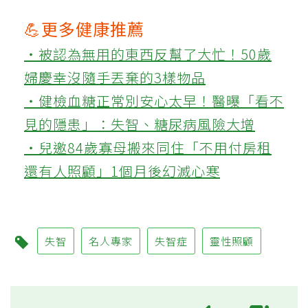
💪更多健康推薦
‧被認為無用的東西反幫了大忙！50歲
婦慶幸沒隨手丟棄的3樣物品
‧健檢血糖正常別安心太早！醫曝「看不
見的隱患」：失智、糖尿病風險大增
‧兒邀84歲寡母搬來同住「不用付房租
還有人照顧」1個月後幻滅心寒
失智
名人專家
失智症
靈性照顧