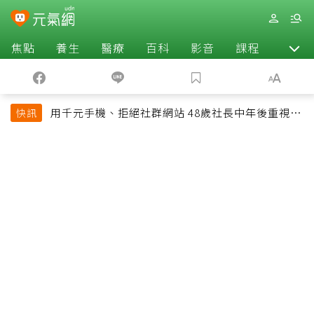
焦點
養生
醫療
百科
影音
課程
退休
用千元手機、拒絕社群網站 48歲社長中年後重視和
快訊
放棄的事：不為面子消費