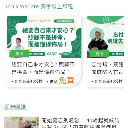
udn x WaCare 獨家線上課程
直播
直播
總要自己來才安心? 照顧不
忘付錢、簽錯
是拼命，而是懂得佈局！
家庭陷入官司
免費
影音長度40分鐘
影音長度40分鐘
價格
延伸閱讀
開始健忘別輕忽！ 40歲起就該防
失智 2成國人帶有阿茲海默症相