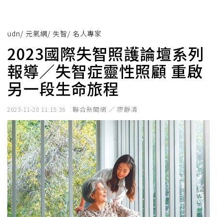
udn
/
元氣網
/
失智
/
名人專家
2023國際失智照護論壇系列
報導／失智症靈性照顧 重啟
另一段生命旅程
聯合新聞網 ／ 廖靜清
2023-11-20 11:15:36