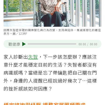
因應失智症伴隨的精神變化與行為改變，支持與陪伴，是減緩惡化的最佳
良方。圖／123RF
聽健康
00:00
/
00:00
家人診斷出
失智
，下一步該怎麼辦？應該注
意什麼才能穩定目前的生活？失智者都沒有
病識感嗎？當總是忘了帶鑰匙把自己關在門
外，身邊的人提醒已經說過好幾次了…這樣
的挫折感該如何因應？
穩定諮詢與紓壓 調整家屬照顧需求