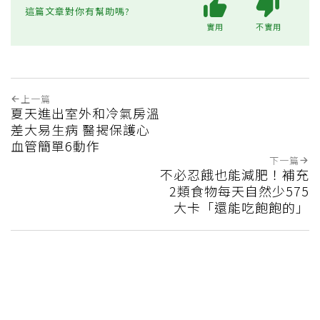
這篇文章對你有幫助嗎?
實用
不實用
上一篇
夏天進出室外和冷氣房溫
差大易生病 醫揭保護心
血管簡單6動作
下一篇
不必忍餓也能減肥！補充
2類食物每天自然少575
大卡「還能吃飽飽的」