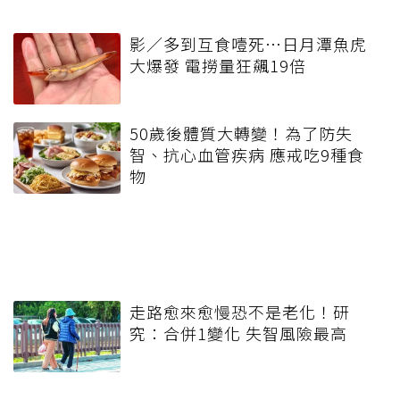
影／多到互食噎死…日月潭魚虎
大爆發 電撈量狂飆19倍
50歲後體質大轉變！為了防失
智、抗心血管疾病 應戒吃9種食
物
走路愈來愈慢恐不是老化！研
究：合併1變化 失智風險最高