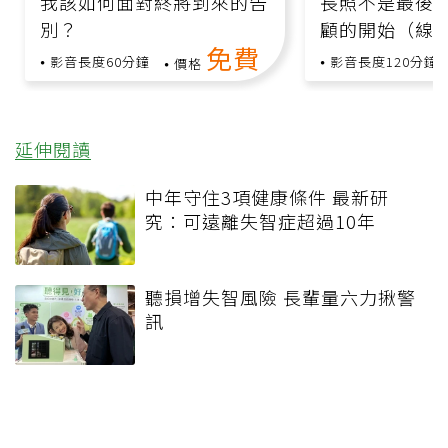
我該如何面對終將到來的告
長照不是最後
別？
顧的開始（線
免費
跨領域專家與
影音長度60分鐘
影音長度120分鐘
價格
延伸閱讀
中年守住3項健康條件 最新研
究：可遠離失智症超過10年
聽損增失智風險 長輩量六力揪警
訊