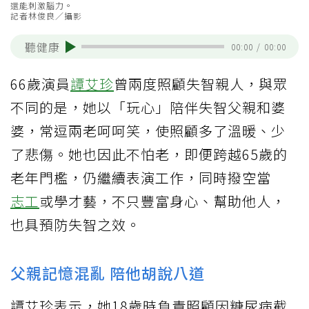
還能刺激腦力。
記者林俊良／攝影
聽健康
00:00
/
00:00
66歲演員
譚艾珍
曾兩度照顧失智親人，與眾
不同的是，她以「玩心」陪伴失智父親和婆
婆，常逗兩老呵呵笑，使照顧多了溫暖、少
了悲傷。她也因此不怕老，即便跨越65歲的
老年門檻，仍繼續表演工作，同時撥空當
志工
或學才藝，不只豐富身心、幫助他人，
也具預防失智之效。
父親記憶混亂 陪他胡說八道
譚艾珍表示，她18歲時負責照顧因糖尿病截