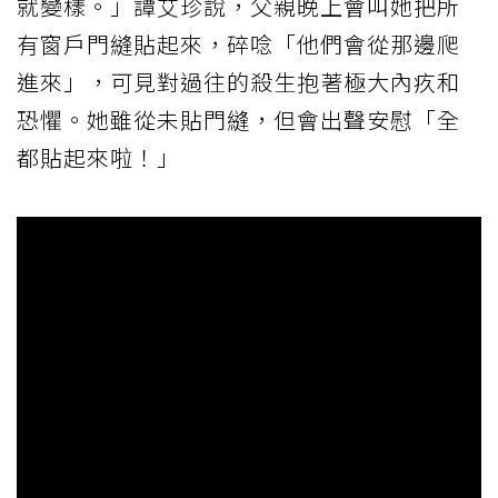
就變樣。」譚艾珍說，父親晚上會叫她把所
有窗戶門縫貼起來，碎唸「他們會從那邊爬
進來」，可見對過往的殺生抱著極大內疚和
恐懼。她雖從未貼門縫，但會出聲安慰「全
都貼起來啦！」