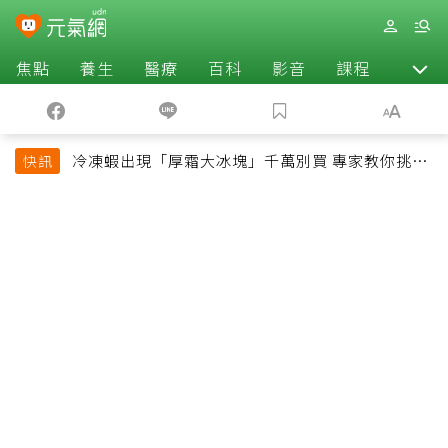
焦點
養生
醫療
百科
影音
課程
退休
冷凍蝦出現「厚霜大冰塊」千萬別買 專家教你挑出
快訊
緊實鮮甜蝦子