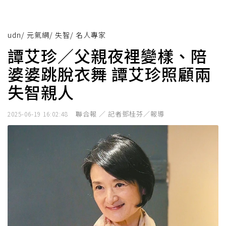
udn
/
元氣網
/
失智
/
名人專家
譚艾珍／父親夜裡變樣、陪
婆婆跳脫衣舞 譚艾珍照顧兩
失智親人
聯合報 ／ 記者鄧桂芬／報導
2025-06-19 16:02:48