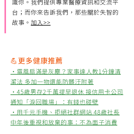
識你。我們提供專業醫療資訊和交流平
台；而你來告訴我們，那些關於失智的
故事。
加入>>
💪更多健康推薦
‧電風扇滿是灰塵？家事達人教1分鐘清
潔法 多加一物還能防髒汙附著
‧45歲男存2千萬提早退休 接信用卡公司
通知「淚回職場」：有錢也碰壁
‧用千元手機、拒絕社群網站 48歲社長
中年後重視和放棄的事：不為面子消費