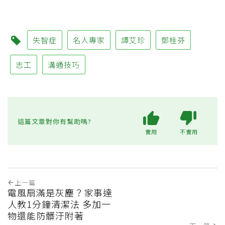
失智症
名人專家
譚艾珍
鄧桂芬
志工
溝通技巧
這篇文章對你有幫助嗎?
實用
不實用
上一篇
電風扇滿是灰塵？家事達
人教1分鐘清潔法 多加一
物還能防髒汙附著