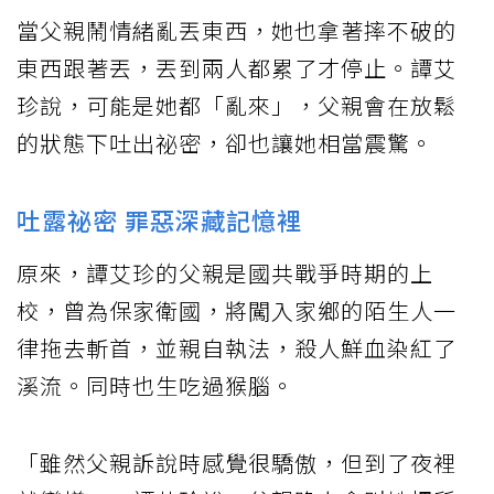
當父親鬧情緒亂丟東西，她也拿著摔不破的
東西跟著丟，丟到兩人都累了才停止。譚艾
珍說，可能是她都「亂來」，父親會在放鬆
的狀態下吐出祕密，卻也讓她相當震驚。
吐露祕密 罪惡深藏記憶裡
原來，譚艾珍的父親是國共戰爭時期的上
校，曾為保家衛國，將闖入家鄉的陌生人一
律拖去斬首，並親自執法，殺人鮮血染紅了
溪流。同時也生吃過猴腦。
「雖然父親訴說時感覺很驕傲，但到了夜裡