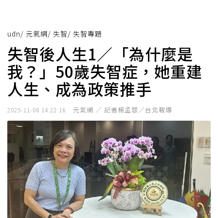
udn
/
元氣網
/
失智
/
失智專題
失智後人生1／「為什麼是
我？」50歲失智症，她重建
人生、成為政策推手
元氣網 ／ 記者楊孟蓉／台北報導
2025-11-06 14:22:16