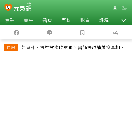
焦點
養生
醫療
百科
影音
課程
退休
能量棒、提神飲愈吃愈累？醫師揭越補越慘真相：
快訊
恐欠下疲勞債