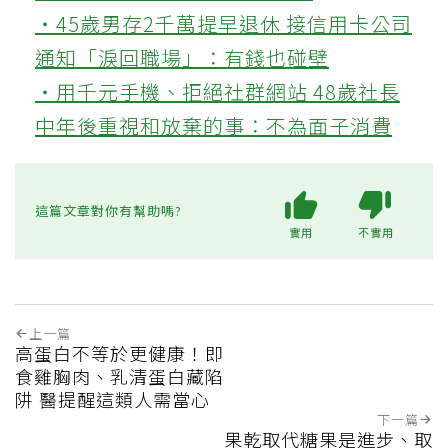
‧45歲男存2千萬提早退休 接信用卡公司
通知「淚回職場」：有錢也碰壁
‧用千元手機、拒絕社群網站 48歲社長
中年後重視和放棄的事：不為面子消費
這篇文章對你有幫助嗎?
實用
不實用
上一篇
高蛋白不等於更健康！即
食雞胸肉、乳清蛋白藏陷
阱 醫提醒這類人需當心
下一篇
果乾取代糖果是進步、取