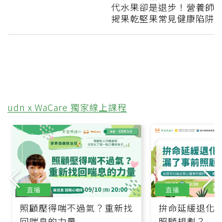
代水果卻是退步！營養師
揭果乾堅果常見健康陷阱
udn x WaCare 獨家線上課程
直播
直播
照顧壓得喘不過氣？重新找
拚命延緩退化
回喘息的力量
照顧規劃？