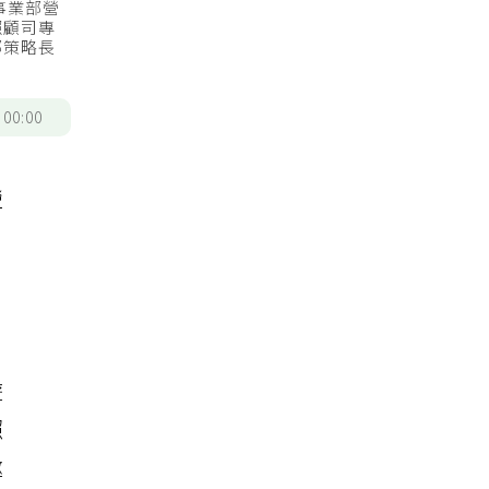
事業部營
照顧司專
部策略長
/
00:00
瑩
遊
照
邀