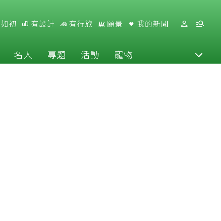
好如初
有設計
有行旅
願景
我的新聞
名人
專題
活動
寵物