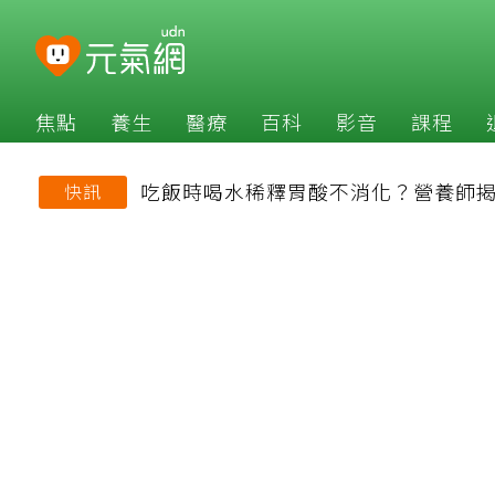
焦點
養生
醫療
百科
影音
課程
吃飯時喝水稀釋胃酸不消化？營養師
快訊