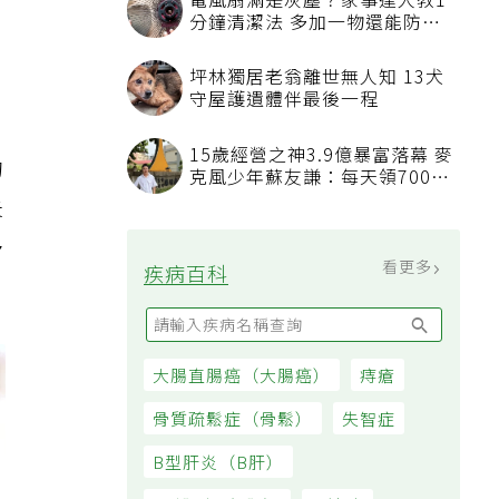
電風扇滿是灰塵？家事達人教1
達
分鐘清潔法 多加一物還能防髒
汙附著
坪林獨居老翁離世無人知 13犬
守屋護遺體伴最後一程
15歲經營之神3.9億暴富落幕 麥
的
克風少年蘇友謙：每天領700元
過日子
失
多
看更多
疾病百科
大腸直腸癌（大腸癌）
痔瘡
骨質疏鬆症（骨鬆）
失智症
B型肝炎（B肝）