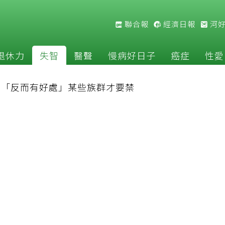
聯合報
經濟日報
河
退休力
失智
醫聲
慢病好日子
癌症
性愛
揭「反而有好處」某些族群才要禁