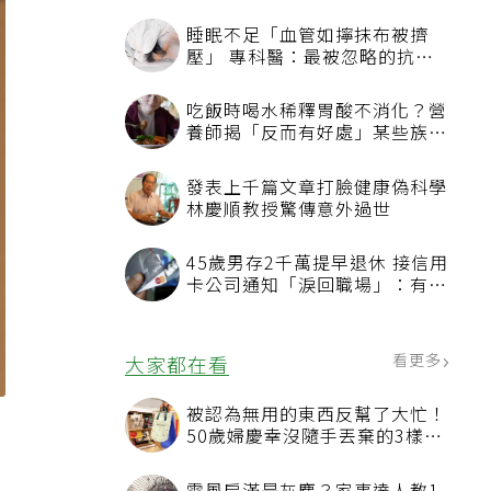
睡眠不足「血管如擰抹布被擠
壓」 專科醫：最被忽略的抗老
方法
吃飯時喝水稀釋胃酸不消化？營
養師揭「反而有好處」某些族群
才要禁
發表上千篇文章打臉健康偽科學
林慶順教授驚傳意外過世
45歲男存2千萬提早退休 接信用
卡公司通知「淚回職場」：有錢
也碰壁
看更多
大家都在看
題
被認為無用的東西反幫了大忙！
50歲婦慶幸沒隨手丟棄的3樣物
品