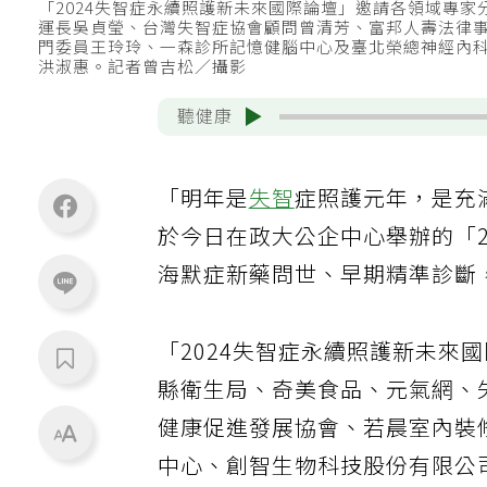
「2024失智症永續照護新未來國際論壇」邀請各領域專
運長吳貞瑩、台灣失智症協會顧問曾清芳、富邦人壽法律
門委員王玲玲、一森診所記憶健腦中心及臺北榮總神經內
洪淑惠。記者曾吉松／攝影
聽健康
「明年是
失智
症照護元年，是充
於今日在政大公企中心舉辦的「2
海默症新藥問世、早期精準診斷
「2024失智症永續照護新未來
縣衛生局、奇美食品、元氣網、
健康促進發展協會、若晨室內裝
中心、創智生物科技股份有限公