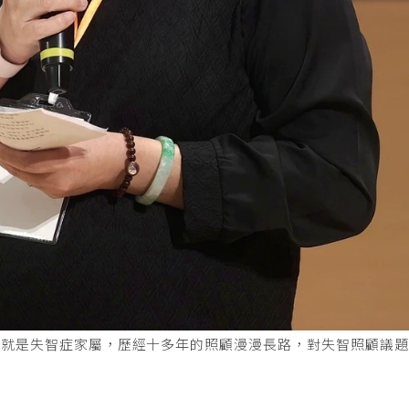
身就是失智症家屬，歷經十多年的照顧漫漫長路，對失智照顧議