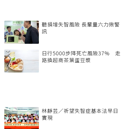
聽損增失智風險 長輩量六力揪警
訊
日行5000步降死亡風險37% 走
路換超商茶葉蛋豆漿
林靜芸／祈望失智症基本法早日
實現