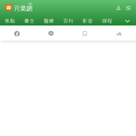
焦點
養生
醫療
百科
影音
課程
退休