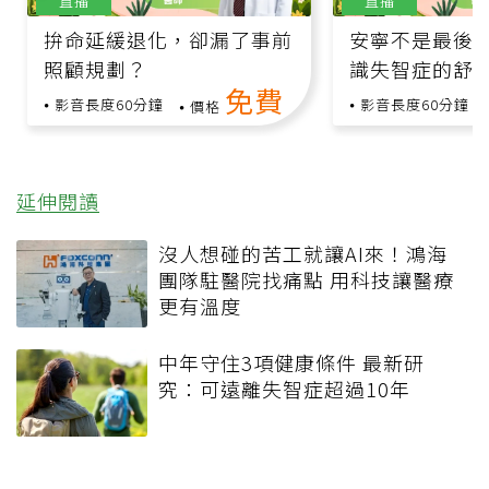
直播
直播
拚命延緩退化，卻漏了事前
安寧不是最後
照顧規劃？
識失智症的舒
免費
影音長度60分鐘
影音長度60分鐘
價格
延伸閱讀
沒人想碰的苦工就讓AI來！鴻海
團隊駐醫院找痛點 用科技讓醫療
更有溫度
中年守住3項健康條件 最新研
究：可遠離失智症超過10年