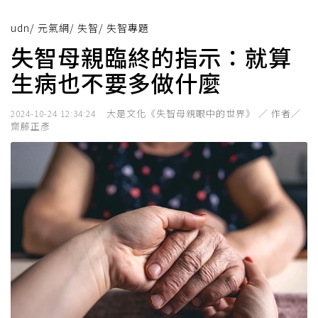
udn
/
元氣網
/
失智
/
失智專題
失智母親臨終的指示：就算
生病也不要多做什麼
大是文化《失智母親眼中的世界》 ／ 作者／
2024-10-24 12:34:24
齋藤正彥