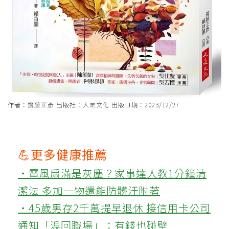
作者：齋藤正彥 出版社：大是文化 出版日期：2023/12/27
💪更多健康推薦
‧電風扇滿是灰塵？家事達人教1分鐘清
潔法 多加一物還能防髒汙附著
‧45歲男存2千萬提早退休 接信用卡公司
通知「淚回職場」：有錢也碰壁