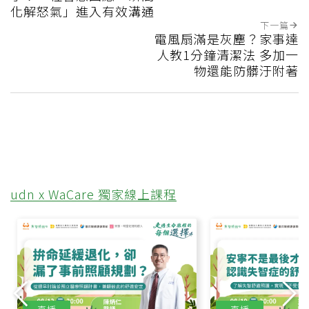
化解怒氣」進入有效溝通
下一篇
電風扇滿是灰塵？家事達
人教1分鐘清潔法 多加一
物還能防髒汙附著
udn x WaCare 獨家線上課程