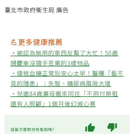
臺北市政府衛生局 廣告
💪更多健康推薦
‧被認為無用的東西反幫了大忙！50歲
婦慶幸沒隨手丟棄的3樣物品
‧健檢血糖正常別安心太早！醫曝「看不
見的隱患」：失智、糖尿病風險大增
‧兒邀84歲寡母搬來同住「不用付房租
還有人照顧」1個月後幻滅心寒
這篇文章對你有幫助嗎?