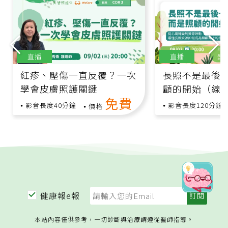
直播
直播
紅疹、壓傷一直反覆？一次
長照不是最後
學會皮膚照護關鍵
顧的開始（線
免費
跨領域專家與
影音長度40分鐘
影音長度120分鐘
價格
健康報e報
本站內容僅供參考，一切診斷與治療請遵從醫師指導。