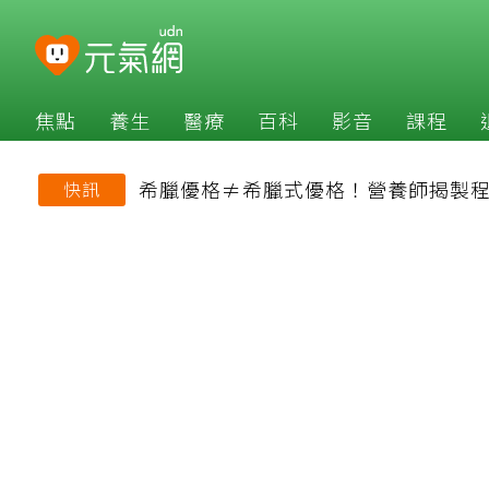
焦點
養生
醫療
百科
影音
課程
希臘優格≠希臘式優格！營養師揭製程
快訊