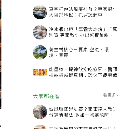
真空打包法風靡社群？專家揭4
大隱形地獄：托運恐超重
冷凍蝦出現「厚霜大冰塊」千萬
別買 專家教你挑出緊實鮮甜蝦
子
養生村核心三要素 空氣、環
境、景觀
能量棒、提神飲愈吃愈累？醫師
揭越補越慘真相：恐欠下疲勞債
看更多
大家都在看
電風扇滿是灰塵？家事達人教1
分鐘清潔法 多加一物還能防髒
汙附著
推