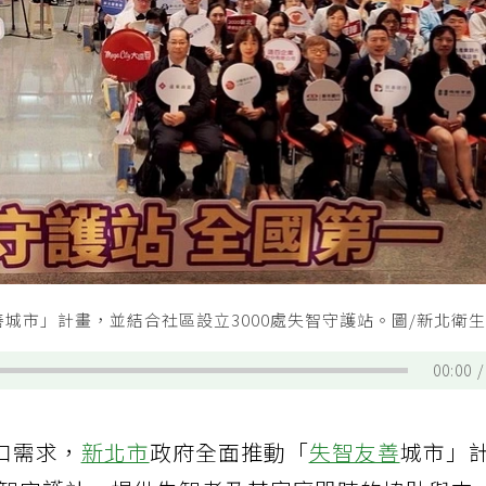
城市」計畫，並結合社區設立3000處失智守護站。圖/新北衛
00:00
口需求，
新北市
政府全面推動「
失智友善
城市」