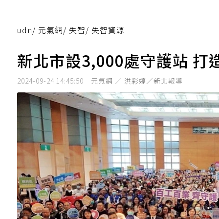
udn
/
元氣網
/
失智
/
失智資源
新北市設3,000處守護站 
2024-09-24 14:45:50
元氣網 ／ 洪彩婷／新北報導