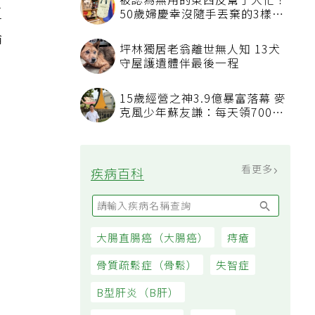
被認為無用的東西反幫了大忙！
區
50歲婦慶幸沒隨手丟棄的3樣物
品
論
坪林獨居老翁離世無人知 13犬
守屋護遺體伴最後一程
15歲經營之神3.9億暴富落幕 麥
克風少年蘇友謙：每天領700元
過日子
看更多
疾病百科
大腸直腸癌（大腸癌）
痔瘡
骨質疏鬆症（骨鬆）
失智症
B型肝炎（B肝）