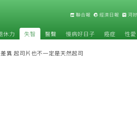
聯合報
經濟日報
河
退休力
失智
醫聲
慢病好日子
癌症
性愛
差異 起司片也不一定是天然起司