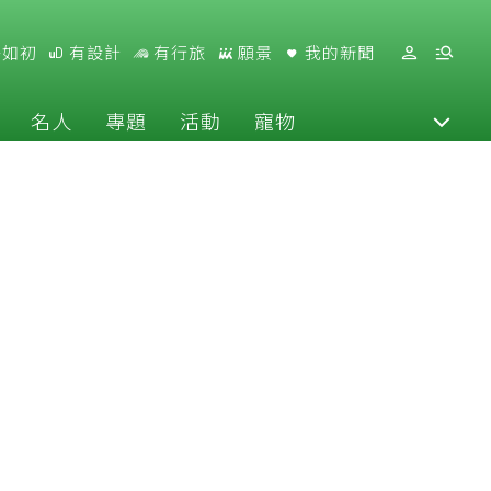
好如初
有設計
有行旅
願景
我的新聞
名人
專題
活動
寵物