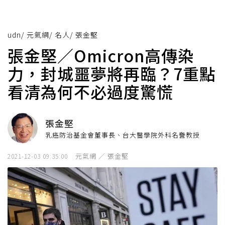
udn
/
元氣網
/
名人
/
張金堅
張金堅／Omicron高傳染
力，封城噩夢將再臨？7重點
看清為何不必過度驚慌
張金堅
乳癌防治基金會董事長、台大醫學院外科名譽教授
元氣網 ／ 張金堅
2021-12-03 09:35:00