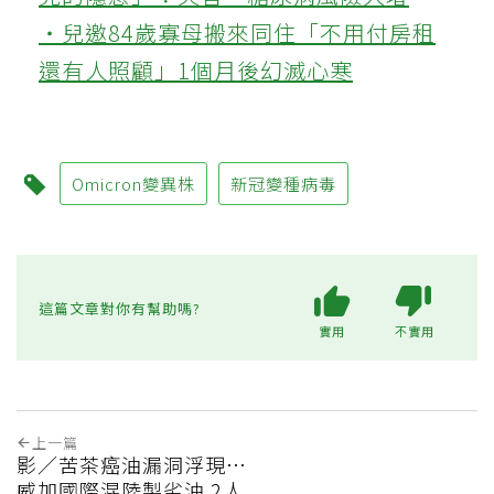
‧兒邀84歲寡母搬來同住「不用付房租
還有人照顧」1個月後幻滅心寒
Omicron變異株
新冠變種病毒
這篇文章對你有幫助嗎?
實用
不實用
上一篇
影／苦茶癌油漏洞浮現…
威加國際混陸製劣油 2人