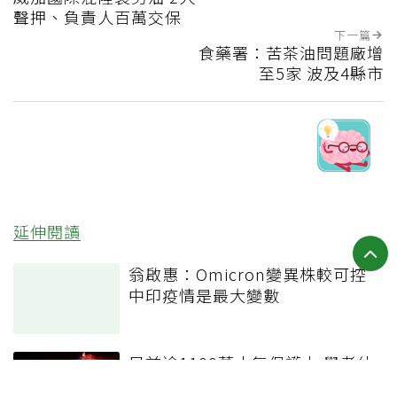
聲押、負責人百萬交保
下一篇
食藥署：苦茶油問題廠增
至5家 波及4縣市
延伸閱讀
翁啟惠：Omicron變異株較可控
中印疫情是最大變數
目前逾1100萬人無保護力 學者估
跨年後XBB中重症再起