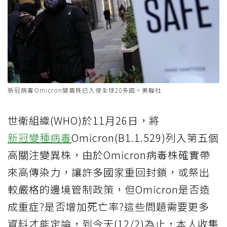
新冠病毒Omicron變異株已入侵全球20多國。美聯社
世衛組織(WHO)於11月26日，將
新冠變種病毒
Omicron(B1.1.529)列入第五個
高關注變異株，由於Omicron病毒株確實帶
來高傳染力，讓許多國家重回封鎖，或祭出
較嚴格的邊境管制政策，但Omicron是否造
成重症?是否增加死亡率?這些問題需要更多
資料才能定論，到今天(12/2)為止，本人收集