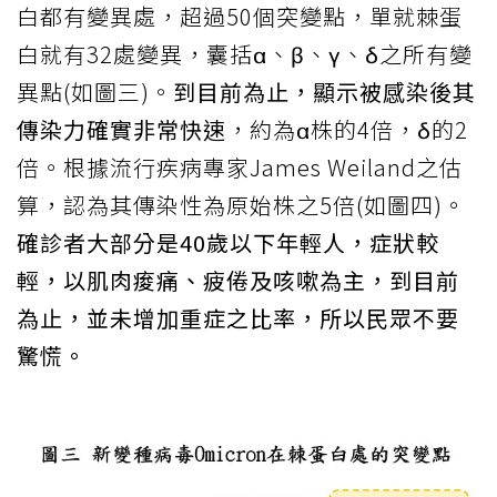
白都有變異處，超過50個突變點，單就棘蛋
白就有32處變異，囊括α、β、γ、δ之所有變
異點(如圖三)。
到目前為止，顯示被感染後其
傳染力確實非常快速
，約為α株的4倍，δ的2
倍。根據流行疾病專家James Weiland之估
算，認為其傳染性為原始株之5倍(如圖四)。
確診者大部分是40歲以下年輕人，症狀較
輕，以肌肉痠痛、疲倦及咳嗽為主，到目前
為止，並未增加重症之比率，所以民眾不要
驚慌。