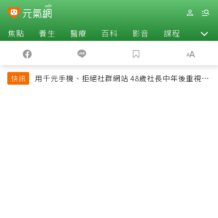
焦點
養生
醫療
百科
影音
課程
退休
用千元手機、拒絕社群網站 48歲社長中年後重視和
快訊
放棄的事：不為面子消費