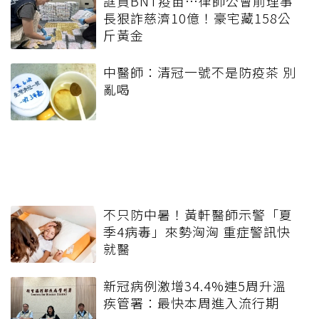
誆買BNT疫苗…律師公會前理事
長狠詐慈濟10億！豪宅藏158公
斤黃金
中醫師：清冠一號不是防疫茶 別
亂喝
不只防中暑！黃軒醫師示警「夏
季4病毒」來勢洶洶 重症警訊快
就醫
新冠病例激增34.4%連5周升溫
疾管署：最快本周進入流行期