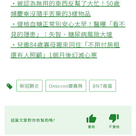
‧被認為無用的東西反幫了大忙！50歲
婦慶幸沒隨手丟棄的3樣物品
‧健檢血糖正常別安心太早！醫曝「看不
見的隱患」：失智、糖尿病風險大增
‧兒邀84歲寡母搬來同住「不用付房租
還有人照顧」1個月後幻滅心寒
新冠肺炎
Omicron變異株
BNT疫苗
這篇文章對你有幫助嗎?
實用
不實用