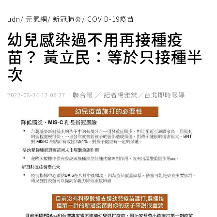
udn
/
元氣網
/
新冠肺炎
/
COVID-19疫苗
幼兒感染過不用再接種疫
苗？ 黃立民：等於只接種半
次
聯合報 ／ 記者楊雅棠／台北即時報導
2022-08-24 12:05:27