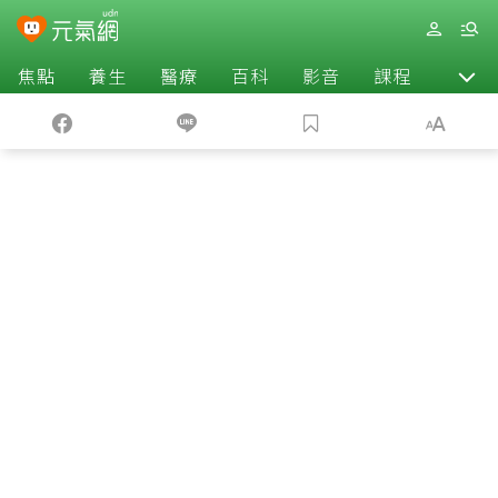
焦點
養生
醫療
百科
影音
課程
退休