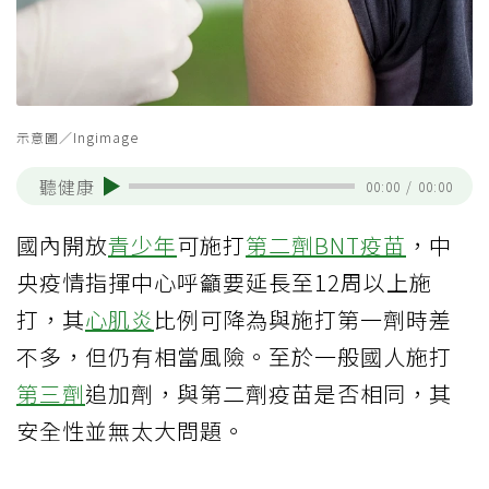
示意圖／Ingimage
聽健康
00:00
/
00:00
國內開放
青少年
可施打
第二劑
BNT疫苗
，中
央疫情指揮中心呼籲要延長至12周以上施
打，其
心肌炎
比例可降為與施打第一劑時差
不多，但仍有相當風險。至於一般國人施打
第三劑
追加劑，與第二劑疫苗是否相同，其
安全性並無太大問題。