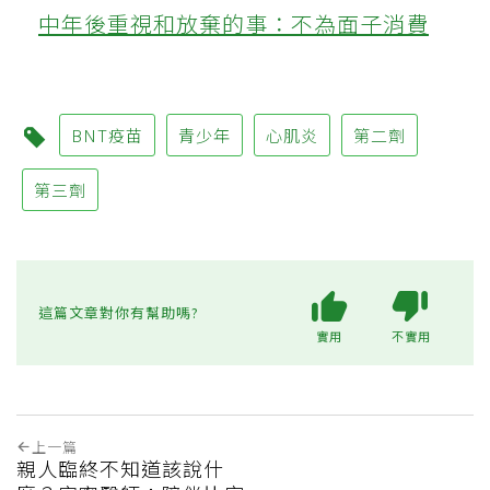
中年後重視和放棄的事：不為面子消費
BNT疫苗
青少年
心肌炎
第二劑
第三劑
這篇文章對你有幫助嗎?
實用
不實用
上一篇
親人臨終不知道該說什