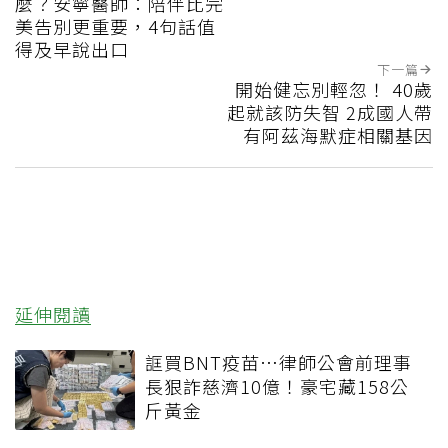
麼？安寧醫師：陪伴比完
美告別更重要，4句話值
得及早說出口
下一篇
開始健忘別輕忽！ 40歲
起就該防失智 2成國人帶
有阿茲海默症相關基因
延伸閱讀
誆買BNT疫苗…律師公會前理事
長狠詐慈濟10億！豪宅藏158公
斤黃金