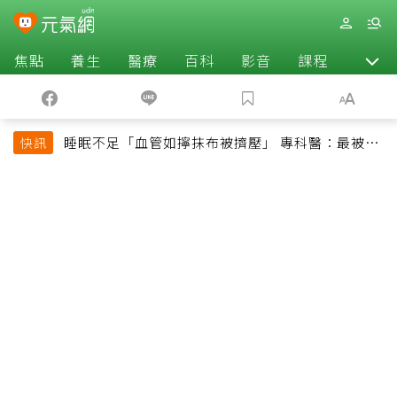
焦點
養生
醫療
百科
影音
課程
退休
睡眠不足「血管如擰抹布被擠壓」 專科醫：最被忽
快訊
略的抗老方法