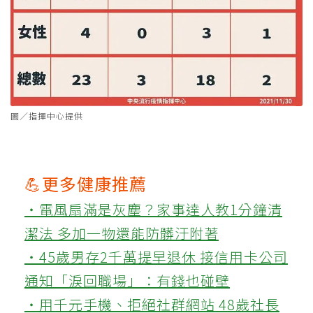
圖／指揮中心提供
💪更多健康推薦
‧電風扇滿是灰塵？家事達人教1分鐘清
潔法 多加一物還能防髒汙附著
‧45歲男存2千萬提早退休 接信用卡公司
通知「淚回職場」：有錢也碰壁
‧用千元手機、拒絕社群網站 48歲社長