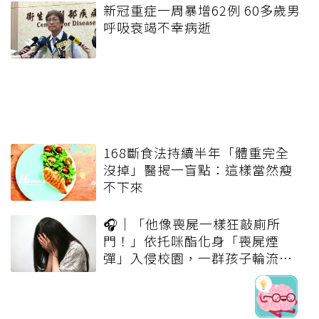
新冠重症一周暴增62例 60多歲男
呼吸衰竭不幸病逝
168斷食法持續半年「體重完全
沒掉」醫揭一盲點：這樣當然瘦
不下來
🎧｜「他像喪屍一樣狂敲廁所
門！」依托咪酯化身「喪屍煙
彈」入侵校園，一群孩子輪流吸
一口就上癮