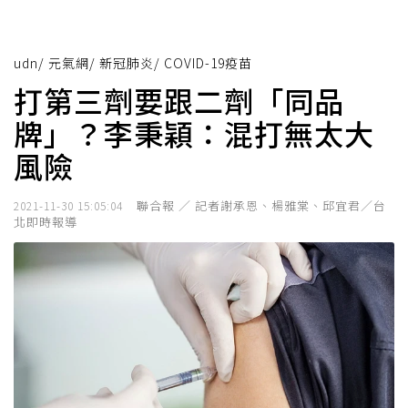
udn
/
元氣網
/
新冠肺炎
/
COVID-19疫苗
打第三劑要跟二劑「同品
牌」？李秉穎：混打無太大
風險
聯合報 ／ 記者謝承恩、楊雅棠、邱宜君／台
2021-11-30 15:05:04
北即時報導