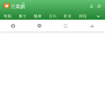
焦點
養生
醫療
百科
影音
課程
退休