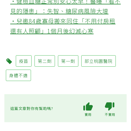
‧健檢血糖正常別安心太早！醫曝「看不
見的隱患」：失智、糖尿病風險大增
‧兒邀84歲寡母搬來同住「不用付房租
還有人照顧」1個月後幻滅心寒
疫苗
第二劑
第一劑
部立桃園醫院
身體不適
這篇文章對你有幫助嗎?
實用
不實用