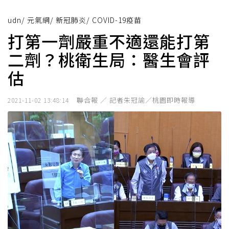
udn
/
元氣網
/
新冠肺炎
/
COVID-19疫苗
打第一劑嚴重不適還能打第
二劑？桃衛生局：醫生會評
估
聯合報 ／ 記者朱冠諭／桃園即時報導
2021-11-02 13:48:14