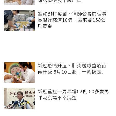
句話值得及早說出口
誆買BNT疫苗…律師公會前理事
長狠詐慈濟10億！豪宅藏158公
斤黃金
新冠疫情升溫、肺炎鏈球菌疫苗
再升級 8月10日起「一劑搞定」
新冠重症一周暴增62例 60多歲男
呼吸衰竭不幸病逝