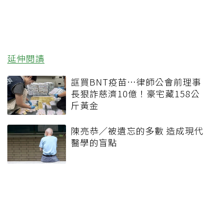
延伸閱讀
誆買BNT疫苗…律師公會前理事
長狠詐慈濟10億！豪宅藏158公
斤黃金
陳亮恭／被遺忘的多數 造成現代
醫學的盲點