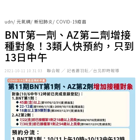
udn
/
元氣網
/
新冠肺炎
/
COVID-19疫苗
BNT第一劑、AZ第二劑增接
種對象！3類人快預約，只到
13日中午
聯合報 ／ 記者蕭羽耘／台北即時報導
2021-10-11 10:31:03