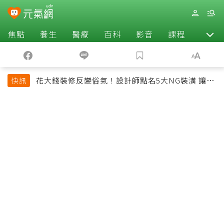
焦點
養生
醫療
百科
影音
課程
退休
花大錢裝修反變俗氣！設計師點名5大NG裝潢 讓客
快訊
廳顯得廉價又過時