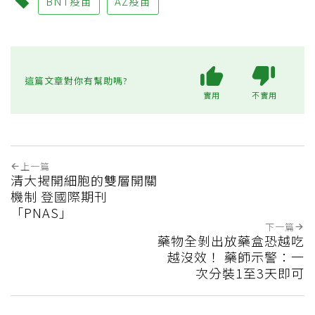
BNT疫苗
AZ疫苗
這篇文章對你有幫助嗎?
實用
不實用
上一篇
清大揭開細胞的雙層開關
機制 登國際期刊
「PNAS」
下一篇
藥物全剝出放藥盒恐越吃
越沒效！ 藥師示警：一
次分裝1至3天即可