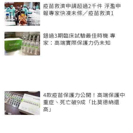
疫苗救濟申請超過2千件 浮濫申
報專家快凍未條／疫苗救濟1
錯過3期臨床試驗最佳時機 專
家：高端實際保護力仍未知
4款疫苗保護力公開！高端保護中
重症、死亡破9成「比莫德納還
高」