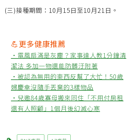
(三)接種期間：10月15日至10月21日。
💪更多健康推薦
‧電風扇滿是灰塵？家事達人教1分鐘清
潔法 多加一物還能防髒汙附著
‧被認為無用的東西反幫了大忙！50歲
婦慶幸沒隨手丟棄的3樣物品
‧兒邀84歲寡母搬來同住「不用付房租
還有人照顧」1個月後幻滅心寒