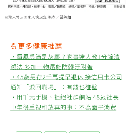
台灣人常去國家入境規定 製表／醫藥組
💪更多健康推薦
‧電風扇滿是灰塵？家事達人教1分鐘清
潔法 多加一物還能防髒汙附著
‧45歲男存2千萬提早退休 接信用卡公司
通知「淚回職場」：有錢也碰壁
‧用千元手機、拒絕社群網站 48歲社長
中年後重視和放棄的事：不為面子消費