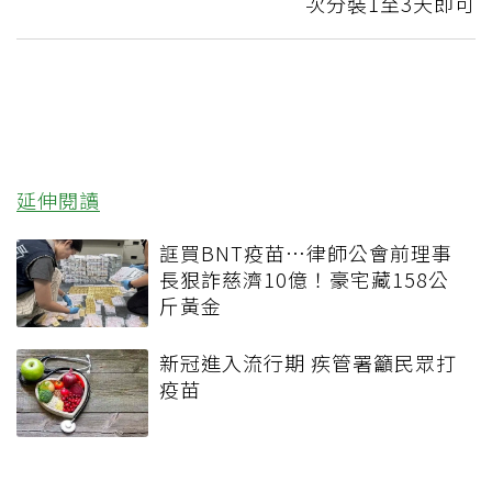
次分裝1至3天即可
延伸閱讀
誆買BNT疫苗…律師公會前理事
長狠詐慈濟10億！豪宅藏158公
斤黃金
新冠進入流行期 疾管署籲民眾打
疫苗