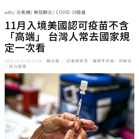
udn
/
元氣網
/
新冠肺炎
/
COVID-19疫苗
11月入境美國認可疫苗不含
「高端」 台灣人常去國家規
定一次看
聯合報 ／ 記者謝承恩、編譯李京倫、徐榆涵
2021-10-10 02:22:04
／綜合報導