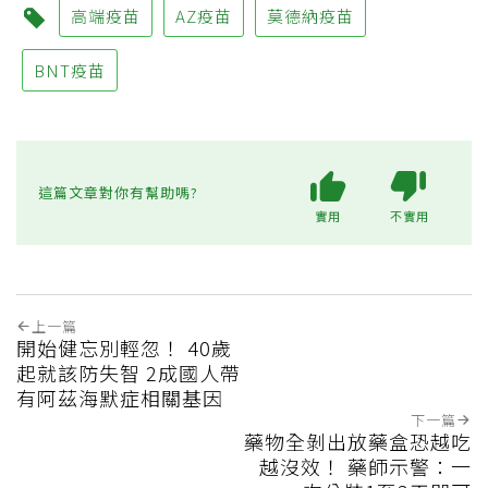
高端疫苗
AZ疫苗
莫德納疫苗
BNT疫苗
這篇文章對你有幫助嗎?
實用
不實用
上一篇
開始健忘別輕忽！ 40歲
起就該防失智 2成國人帶
有阿茲海默症相關基因
下一篇
藥物全剝出放藥盒恐越吃
越沒效！ 藥師示警：一