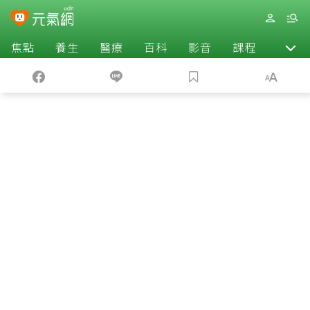
焦點
養生
醫療
百科
影音
課程
退休