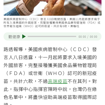
美國疾病管制中心（CDC）發言人8日晚間透露，美國11月起將要求幾乎
所有入境美國的外國旅客，完整接種獲得美國食品藥物管理局（FDA）或
世界衛生組織（WHO）認可的疫苗，共計有6款。美聯社
聽健康
00:00
/
00:00
路透報導，美國疾病管制中心（ＣＤＣ）發
言人八日透露，十一月起將要求入境美國的
外國旅客，完整接種獲美國食品藥物管理局
（ＦＤＡ）或世衛（ＷＨＯ）認可的新冠疫
苗，共計六款，不過
高端疫苗
不在其列。對
此，指揮中心指揮官陳時中說，台灣仍在綠
色名單中，將盡快協助高端疫苗取得國際認
證。