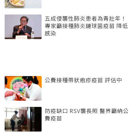
五成侵襲性肺炎患者為青壯年！
專家籲接種肺炎鏈球菌疫苗 降低
感染
公費接種帶狀疱疹疫苗 評估中
防疫缺口 RSV襲長照 醫界籲納公
費疫苗