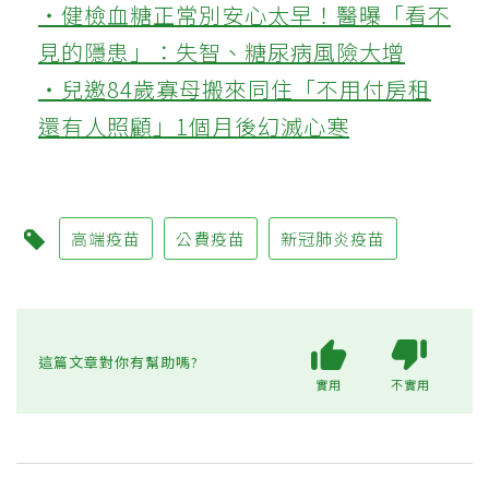
‧健檢血糖正常別安心太早！醫曝「看不
見的隱患」：失智、糖尿病風險大增
‧兒邀84歲寡母搬來同住「不用付房租
還有人照顧」1個月後幻滅心寒
高端疫苗
公費疫苗
新冠肺炎疫苗
這篇文章對你有幫助嗎?
實用
不實用