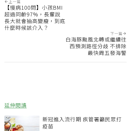
上一篇
【慢病100問】小孩BMI
超過同齡97%，長輩說
長大就會抽高變瘦，到底
什麼時候該介入？
下一篇
白海豚颱風北轉或繼續往
西預測路徑分歧 不排除
最快周五發海警
延伸閱讀
新冠進入流行期 疾管署籲民眾打
疫苗