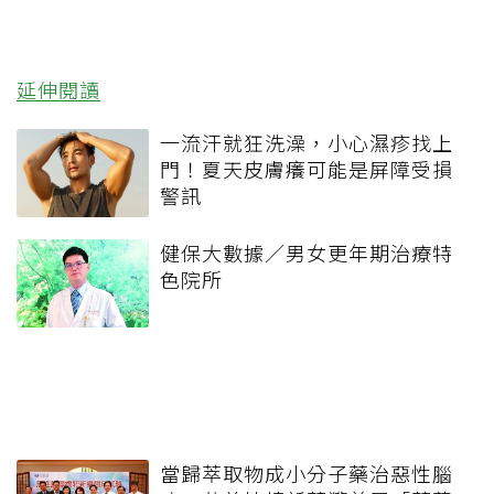
延伸閱讀
一流汗就狂洗澡，小心濕疹找上
門！夏天皮膚癢可能是屏障受損
警訊
健保大數據／男女更年期治療特
色院所
當歸萃取物成小分子藥治惡性腦