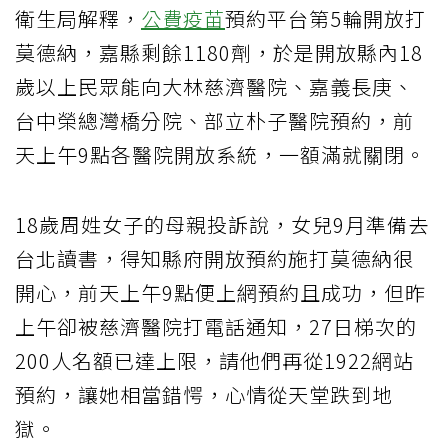
衛生局解釋，
公費疫苗
預約平台第5輪開放打
莫德納，嘉縣剩餘1180劑，於是開放縣內18
歲以上民眾能向大林慈濟醫院、嘉義長庚、
台中榮總灣橋分院、部立朴子醫院預約，前
天上午9點各醫院開放系統，一額滿就關閉。
18歲周姓女子的母親投訴說，女兒9月準備去
台北讀書，得知縣府開放預約施打莫德納很
開心，前天上午9點便上網預約且成功，但昨
上午卻被慈濟醫院打電話通知，27日梯次的
200人名額已達上限，請他們再從1922網站
預約，讓她相當錯愕，心情從天堂跌到地
獄。