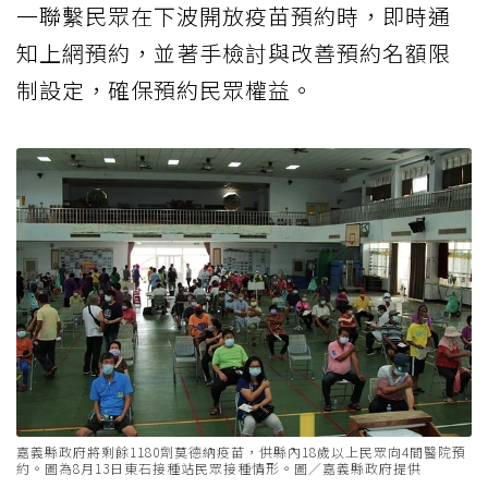
一聯繫民眾在下波開放疫苗預約時，即時通
知上網預約，並著手檢討與改善預約名額限
制設定，確保預約民眾權益。
嘉義縣政府將剩餘1180劑莫德納疫苗，供縣內18歲以上民眾向4間醫院預
約。圖為8月13日東石接種站民眾接種情形。圖／嘉義縣政府提供