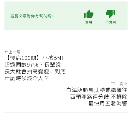
這篇文章對你有幫助嗎?
實用
不實用
上一篇
【慢病100問】小孩BMI
超過同齡97%，長輩說
長大就會抽高變瘦，到底
什麼時候該介入？
下一篇
白海豚颱風北轉或繼續往
西預測路徑分歧 不排除
最快周五發海警