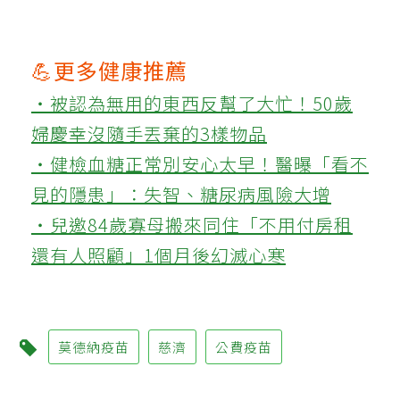
💪更多健康推薦
‧被認為無用的東西反幫了大忙！50歲
婦慶幸沒隨手丟棄的3樣物品
‧健檢血糖正常別安心太早！醫曝「看不
見的隱患」：失智、糖尿病風險大增
‧兒邀84歲寡母搬來同住「不用付房租
還有人照顧」1個月後幻滅心寒
莫德納疫苗
慈濟
公費疫苗