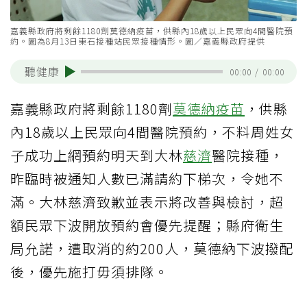
嘉義縣政府將剩餘1180劑莫德納疫苗，供縣內18歲以上民眾向4間醫院預
約。圖為8月13日東石接種站民眾接種情形。圖／嘉義縣政府提供
聽健康
00:00
/
00:00
嘉義縣政府將剩餘1180劑
莫德納疫苗
，供縣
內18歲以上民眾向4間醫院預約，不料周姓女
子成功上網預約明天到大林
慈濟
醫院接種，
昨臨時被通知人數已滿請約下梯次，令她不
滿。大林慈濟致歉並表示將改善與檢討，超
額民眾下波開放預約會優先提醒；縣府衛生
局允諾，遭取消的約200人，莫德納下波撥配
後，優先施打毋須排隊。