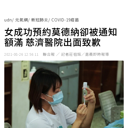
udn
/
元氣網
/
新冠肺炎
/
COVID-19疫苗
女成功預約莫德納卻被通知
額滿 慈濟醫院出面致歉
聯合報 ／ 記者莊祖銘／嘉義即時報導
2021-08-26 12:56:11