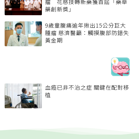
瘤 花慈技轉新藥獲首屆「藥華
藥創新獎」
9歲童腹痛逾年揪出15公分巨大
腫瘤 慈濟醫籲：觸摸腹部防錯失
黃金期
血癌已非不治之症 關鍵在配對移
植