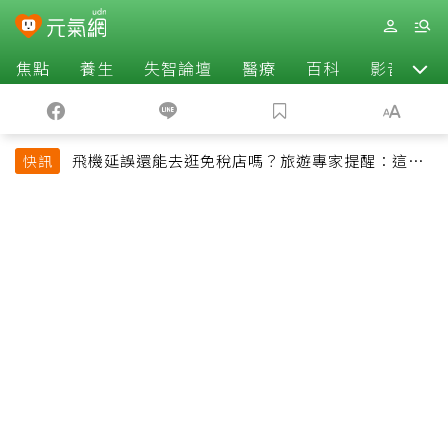
焦點
養生
失智論壇
醫療
百科
影音
飛機延誤還能去逛免稅店嗎？旅遊專家提醒：這個
快訊
時間最好別離開登機門