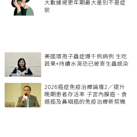
大數據揭更年期最大差別不是症
狀
美國環孢子蟲症爆千例病例 生吃
蔬果+持續水瀉恐已被寄生蟲感染
2026癌症免疫治療論壇2／提升
晚期患者存活率 子宮內膜癌、食
道癌及鼻咽癌的免疫治療新契機