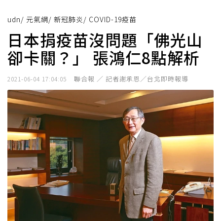
udn
/
元氣網
/
新冠肺炎
/
COVID-19疫苗
日本捐疫苗沒問題「佛光山
卻卡關？」 張鴻仁8點解析
聯合報 ／ 記者謝承恩／台北即時報導
2021-06-04 17:04:05