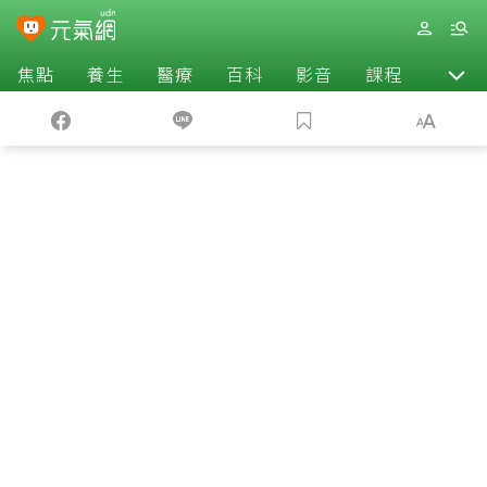
焦點
養生
醫療
百科
影音
課程
退休