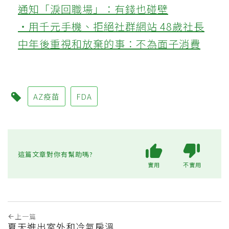
通知「淚回職場」：有錢也碰壁
‧用千元手機、拒絕社群網站 48歲社長
中年後重視和放棄的事：不為面子消費
AZ疫苗
FDA
這篇文章對你有幫助嗎?
實用
不實用
上一篇
夏天進出室外和冷氣房溫