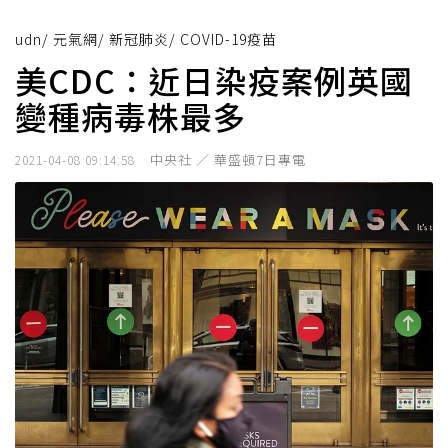
udn
/
元氣網
/
新冠肺炎
/
COVID-19疫苗
美CDC：近日染疫案例英國
變種病毒株最多
中央社 ／ 華盛頓7日專電
2021-04-08 09:14:58