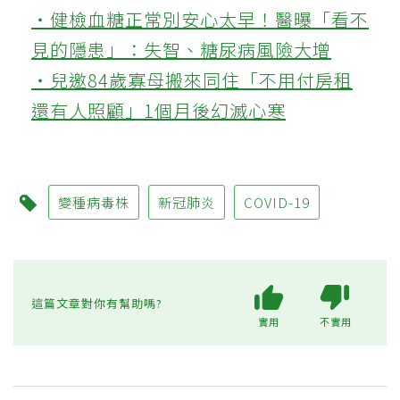
‧健檢血糖正常別安心太早！醫曝「看不
見的隱患」：失智、糖尿病風險大增
‧兒邀84歲寡母搬來同住「不用付房租
還有人照顧」1個月後幻滅心寒
變種病毒株
新冠肺炎
COVID-19
這篇文章對你有幫助嗎?
實用
不實用