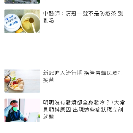
中醫師：清冠一號不是防疫茶 別
亂喝
新冠進入流行期 疾管署籲民眾打
疫苗
明明沒有發燒卻全身發冷？7大常
見顫抖原因 出現這些症狀應立刻
就醫