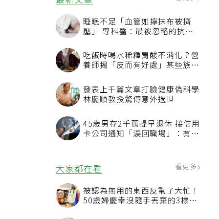
看更多
最新文章
睡眠不足「血管如擰抹布被擠
壓」 專科醫：最被忽略的抗老
方法
吃飯時喝水稀釋胃酸不消化？營
養師揭「反而有好處」某些族群
才要禁
發表上千篇文章打臉健康偽科學
林慶順教授驚傳意外過世
45歲男存2千萬提早退休 接信用
卡公司通知「淚回職場」：有錢
也碰壁
看更多
大家都在看
被認為無用的東西反幫了大忙！
50歲婦慶幸沒隨手丟棄的3樣物
品