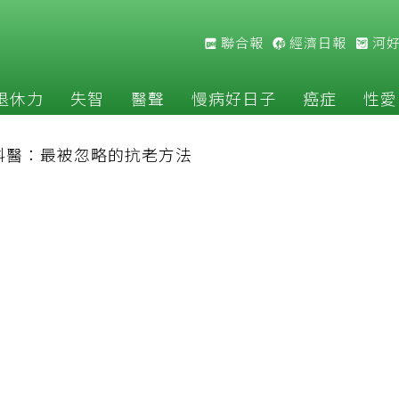
聯合報
經濟日報
河
退休力
失智
醫聲
慢病好日子
癌症
性愛
科醫：最被忽略的抗老方法