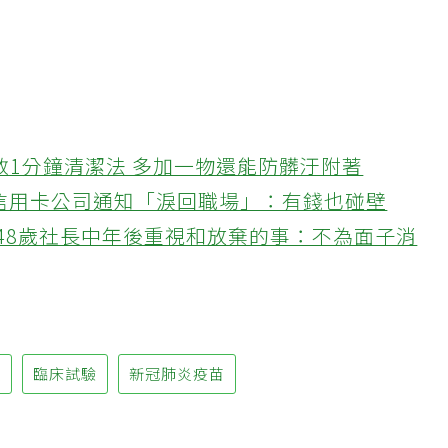
教1分鐘清潔法 多加一物還能防髒汙附著
接信用卡公司通知「淚回職場」：有錢也碰壁
48歲社長中年後重視和放棄的事：不為面子消
炎
臨床試驗
新冠肺炎疫苗