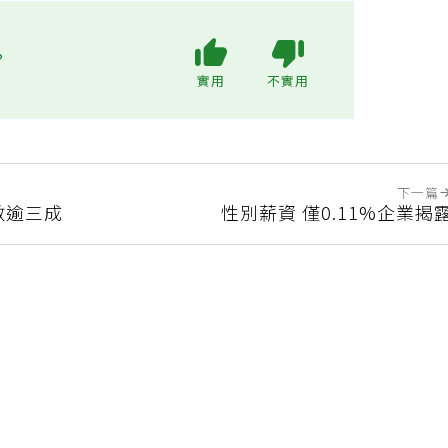
?
實用
不實用
下一篇
數逾三成
性別薪資 僅0.11%企業揭