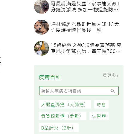
電風扇滿是灰塵？家事達人教1
分鐘清潔法 多加一物還能防髒
汙附著
坪林獨居老翁離世無人知 13犬
守屋護遺體伴最後一程
15歲經營之神3.9億暴富落幕 麥
克風少年蘇友謙：每天領700元
過日子
露
看更多
疾病百科
大腸直腸癌（大腸癌）
痔瘡
骨質疏鬆症（骨鬆）
失智症
B型肝炎（B肝）