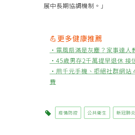
展中長期協調機制。」
💪更多健康推薦
‧電風扇滿是灰塵？家事達人
‧45歲男存2千萬提早退休 
‧用千元手機、拒絕社群網站 
費
疫情防控
公共衛生
新冠肺