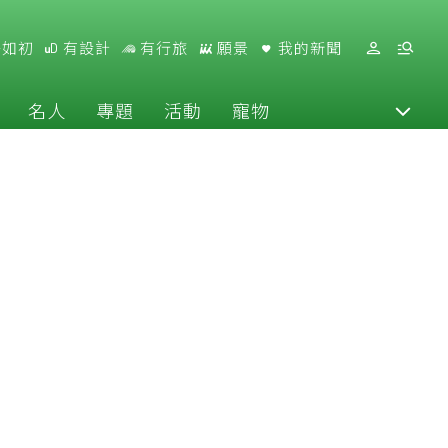
好如初
有設計
有行旅
願景
我的新聞
名人
專題
活動
寵物