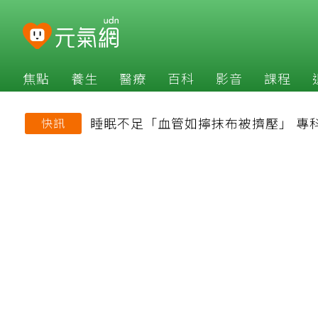
焦點
養生
醫療
百科
影音
課程
睡眠不足「血管如擰抹布被擠壓」 專
快訊