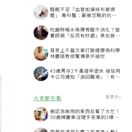
睡眠不足「血管如擰抹布被擠
壓」 專科醫：最被忽略的抗老
方法
吃飯時喝水稀釋胃酸不消化？營
養師揭「反而有好處」某些族群
較
才要禁
發表上千篇文章打臉健康偽科學
林慶順教授驚傳意外過世
45歲男存2千萬提早退休 接信用
卡公司通知「淚回職場」：有錢
也碰壁
看更多
大家都在看
被認為無用的東西反幫了大忙！
50歲婦慶幸沒隨手丟棄的3樣物
品