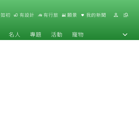
好如初
有設計
有行旅
願景
我的新聞
名人
專題
活動
寵物