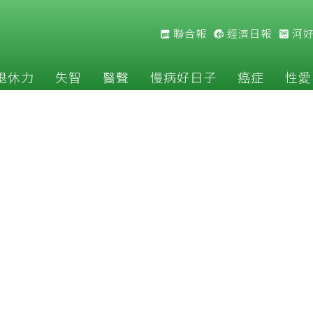
聯合報
經濟日報
河
退休力
失智
醫聲
慢病好日子
癌症
性愛