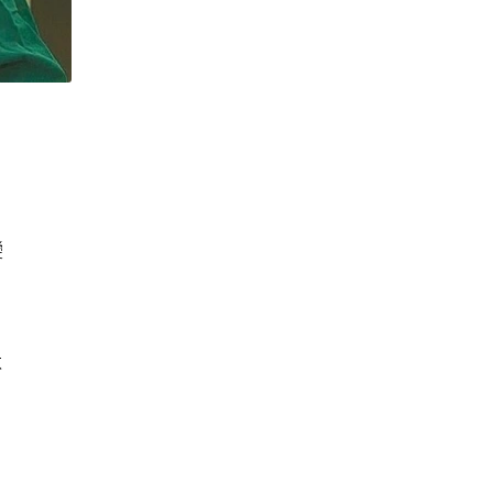
變
不
，