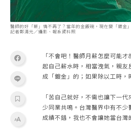
醫師的好「薪」情不再了？當年的金飯碗，現在變「鍍金
記者鄭清元／攝影、報系資料照
「不會吧！醫師月薪怎麼可能才
起自己薪水時，相當洩氣，親友
成「鍍金」的；如果除以工時，
「苦自己就好，不需也讓下一代
少同業共鳴。台灣醫界中有不少
成績不錯，我也不會讓她當台灣