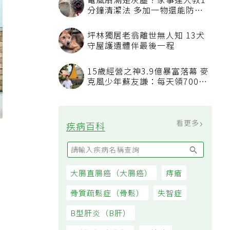
電風扇滿是灰塵？家事達人教1
分鐘清潔法 多加一物還能防髒
汙附著
坪林獨居老翁離世無人知 13犬
守屋護遺體伴最後一程
15歲經營之神3.9億暴富落幕 麥
克風少年蘇友謙：每天領700元
過日子
看更多
疾病百科
設
大腸直腸癌（大腸癌）
痔瘡
骨質疏鬆症（骨鬆）
失智症
B型肝炎（B肝）