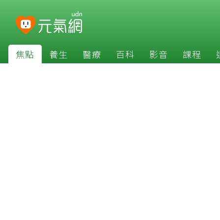
焦點
養生
醫療
百科
影音
課程