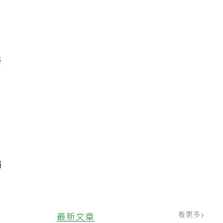
醫
。
師
看更多
最新文章