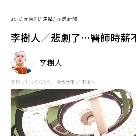
udn
/
元氣網
/
焦點
/
私房新聞
李樹人／悲劇了…醫師時薪
李樹人
2015-10-12 09:26:53
聯合晚報 ／ 李樹人