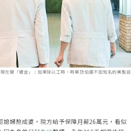
，現在變「鍍金」；如果除以工時，時薪恐怕還不如知名的美髮
認媳婦熬成婆，院方給予保障月薪26萬元，看似