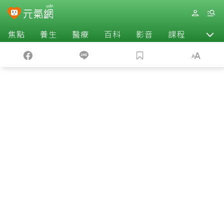
焦點
養生
醫療
百科
影音
課程
退休