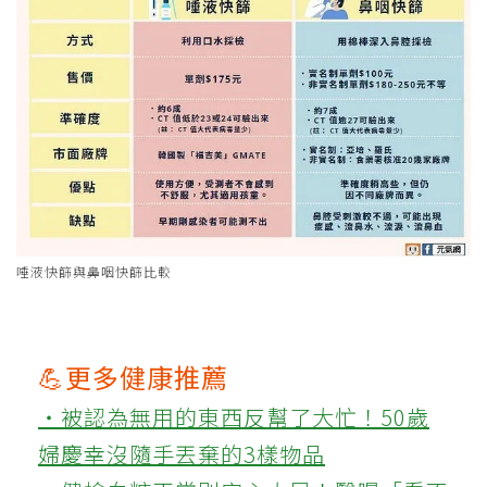
唾液快篩與鼻咽快篩比較
💪更多健康推薦
‧被認為無用的東西反幫了大忙！50歲
婦慶幸沒隨手丟棄的3樣物品