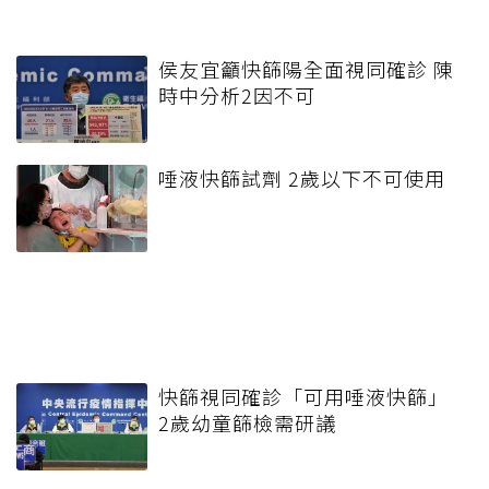
侯友宜籲快篩陽全面視同確診 陳
時中分析2因不可
唾液快篩試劑 2歲以下不可使用
快篩視同確診「可用唾液快篩」
2歲幼童篩檢需研議