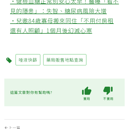
‧健檢血糖正常別安心太早！醫曝「看不
見的隱患」：失智、糖尿病風險大增
‧兒邀84歲寡母搬來同住「不用付房租
還有人照顧」1個月後幻滅心寒
唾液快篩
藥局販售地點查詢
這篇文章對你有幫助嗎?
實用
不實用
上一篇