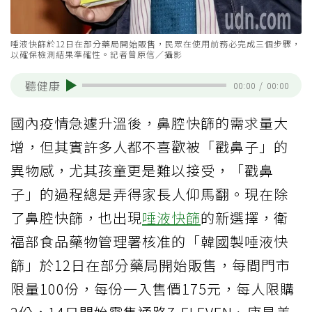
唾液快篩於12日在部分藥局開始販售，民眾在使用前務必完成三個步驟，
以確保檢測結果準確性。記者曾原信／攝影
聽健康
00:00
/
00:00
國內疫情急遽升溫後，鼻腔快篩的需求量大
增，但其實許多人都不喜歡被「戳鼻子」的
異物感，尤其孩童更是難以接受，「戳鼻
子」的過程總是弄得家長人仰馬翻。現在除
了鼻腔快篩，也出現
唾液快篩
的新選擇，衛
福部食品藥物管理署核准的「韓國製唾液快
篩」於12日在部分藥局開始販售，每間門市
限量100份，每份一入售價175元，每人限購