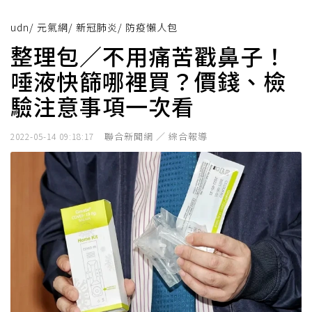
udn
/
元氣網
/
新冠肺炎
/
防疫懶人包
整理包／不用痛苦戳鼻子！
唾液快篩哪裡買？價錢、檢
驗注意事項一次看
聯合新聞網 ／ 綜合報導
2022-05-14 09:18:17