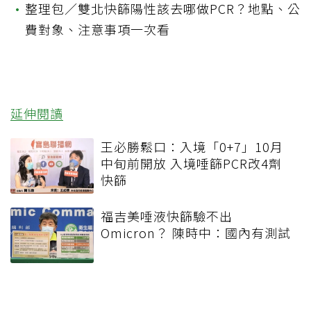
•
整理包／雙北快篩陽性該去哪做PCR？地點、公
費對象、注意事項一次看
延伸閱讀
王必勝鬆口：入境「0+7」10月
中旬前開放 入境唾篩PCR改4劑
快篩
福吉美唾液快篩驗不出
Omicron？ 陳時中：國內有測試