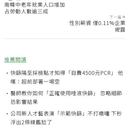
南韓中老年就業人口增加
占勞動人數逾三成
下一篇
性別薪資 僅0.11%企業
揭露
推薦閱讀
•
快篩陽至採檢點才知得「自費4500元PCR」 他
嘆：超前部署一場空
•
醫師教你如何「正確使用唾液快篩」 忽略細節
恐影響結果
•
公司新人才藝表演「示範快篩」不打噴嚏 下秒
浮出2條線尷尬了