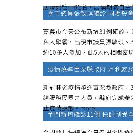
居隔列管中62名，居隔期滿自主
嘉市議員張敏琪確診 同場餐
嘉義市今天公布新增31例確診，1
私人聚餐，出現市議員張敏琪、
約10多人參加，此5人的相關密
疫情燒進苗栗縣政府 水利處
新冠肺炎疫情燒進苗栗縣政府，
線服務民眾之人員，縣府完成辦
止疫情擴散。
more...
金門新增確診11例 快篩劑