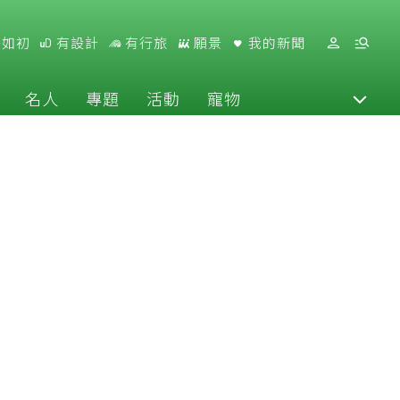
好如初
有設計
有行旅
願景
我的新聞
名人
專題
活動
寵物