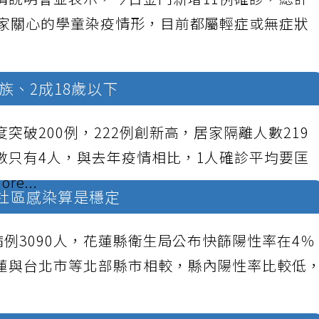
情說明會並表示，今日金門新增11例確診，總計
大家關心的學童染疫情形，目前都屬輕症或無症狀
壯族、2成18歲以下
突破200例，222例創新高，居家隔離人數219
數只有4人，與去年疫情相比，1人確診平均要匡
ore...
：社區感染算是穩定
病例3090人，花蓮縣衛生局公布快篩陽性率在4％
蓮與台北市等北部縣市相較，縣內陽性率比較低