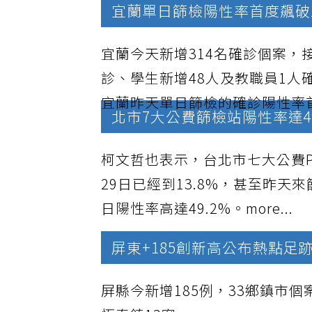
宜蘭單日篩檢陽性率首度飆破1
宜蘭今天新增314名確診個案，
診、學生新增48人及教職員1人
宜蘭昨天單日篩檢的確診陽性率首度
北市7大公費篩檢站陽性率達4
柯文哲也表示，台北市七大公費P
29日已經到13.8%，甚至昨
日陽性率高達49.2%。
more...
屏東+185創新高公布熱點足
屏縣今新增185例，33鄉鎮市