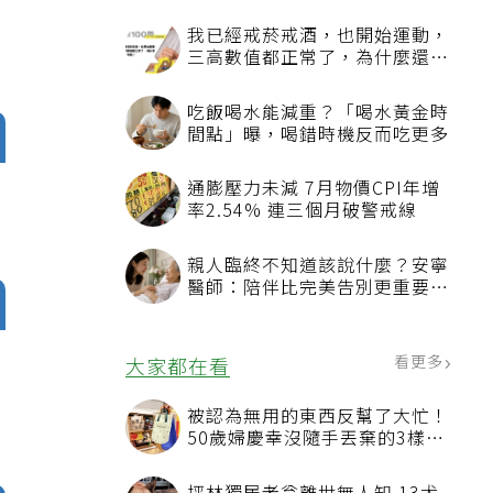
我已經戒菸戒酒，也開始運動，
三高數值都正常了，為什麼還不
能停藥？
吃飯喝水能減重？「喝水黃金時
間點」曝，喝錯時機反而吃更多
通膨壓力未減 7月物價CPI年增
率2.54% 連三個月破警戒線
親人臨終不知道該說什麼？安寧
醫師：陪伴比完美告別更重要，
4句話值得及早說出口
看更多
大家都在看
，
被認為無用的東西反幫了大忙！
50歲婦慶幸沒隨手丟棄的3樣物
品