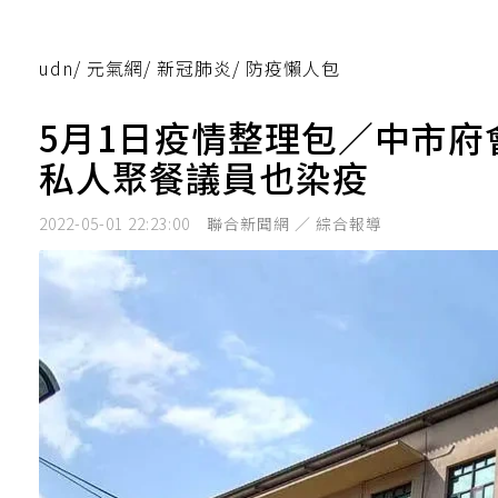
udn
/
元氣網
/
新冠肺炎
/
防疫懶人包
5月1日疫情整理包／中市府
私人聚餐議員也染疫
2022-05-01 22:23:00
聯合新聞網 ／ 綜合報導