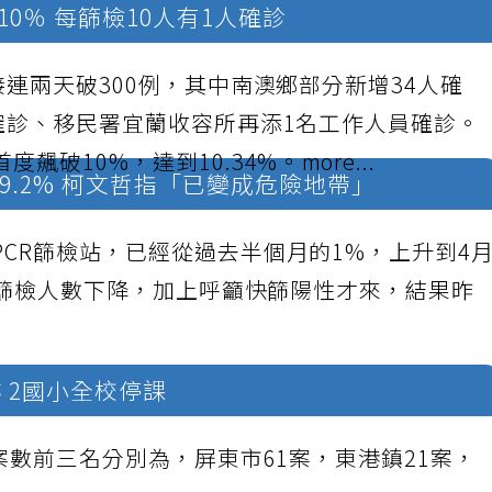
0％ 每篩檢10人有1人確診
接連兩天破300例，其中南澳鄉部分新增34人確
確診、移民署宜蘭收容所再添1名工作人員確診。
飆破10%，達到10.34%。
more...
9.2% 柯文哲指「已變成危險地帶」
CR篩檢站，已經從過去半個月的1%，上升到4
天來篩檢人數下降，加上呼籲快篩陽性才來，結果昨
跡 2國小全校停課
個案數前三名分別為，屏東市61案，東港鎮21案，