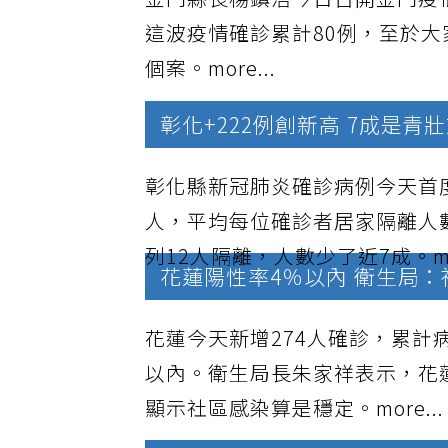
金門縣長楊鎮浯今日召開金門疫
這波疫情確診累計80例，至於
個案。
more...
彰化+222例創新高 7成是青
彰化縣新冠肺炎確診病例今天首度
人，平均每位確診者居家隔離人
列12人隔離，人數少了近7成。
m
花蓮陽性率4％以內 衛生局
花蓮今天新增274人確診，累計
以內。衛生局長朱家祥表示，花
顯示社區感染算是穩定。
more...