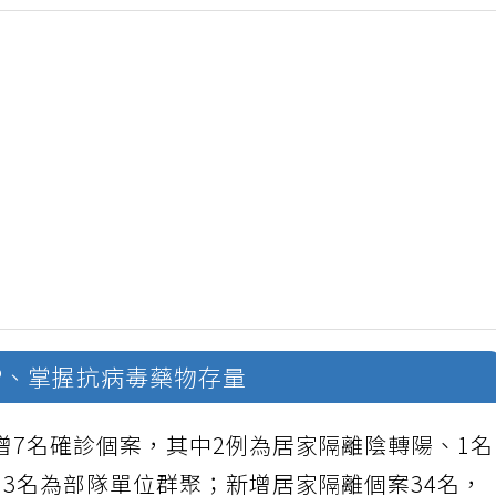
OP、掌握抗病毒藥物存量
增7名確診個案，其中2例為居家隔離陰轉陽、1
3名為部隊單位群聚；新增居家隔離個案34名，