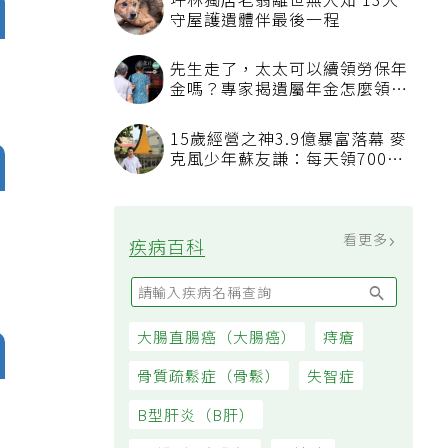
坪林獨居老翁離世無人知 13犬
守屋護遺體伴最後一程
先生走了，太太可以續領勞保年
金嗎？專家揭遺屬年金怎麼領，
看順位還要看資格
15歲經營之神3.9億暴富落幕 麥
克風少年蘇友謙：每天領700元
過日子
月
看更多
疾病百科
大腸直腸癌（大腸癌）
痔瘡
骨質疏鬆症（骨鬆）
失智症
B型肝炎（B肝）