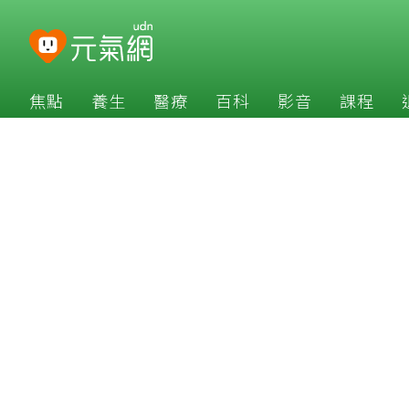
焦點
養生
醫療
百科
影音
課程