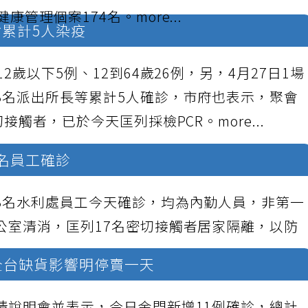
健康管理個案174名。
more...
會累計5人染疫
2歲以下5例、12到64歲26例，另，4月27日1場
3名派出所長等累計5人確診，市府也表示，聚會
切接觸者，已於今天匡列採檢PCR。
more...
3名員工確診
3名水利處員工今天確診，均為內勤人員，非第一
公室清消，匡列17名密切接觸者居家隔離，以防
受全台缺貨影響明停賣一天