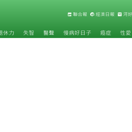
聯合報
經濟日報
河
退休力
失智
醫聲
慢病好日子
癌症
性愛