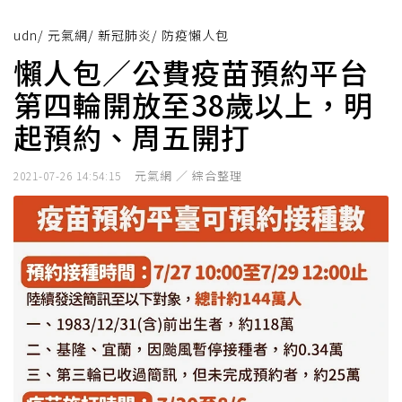
udn
/
元氣網
/
新冠肺炎
/
防疫懶人包
懶人包／公費疫苗預約平台
第四輪開放至38歲以上，明
起預約、周五開打
元氣網 ／ 綜合整理
2021-07-26 14:54:15