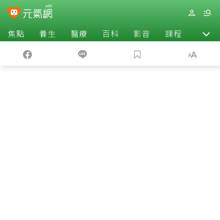
焦點
養生
醫療
百科
影音
課程
退休