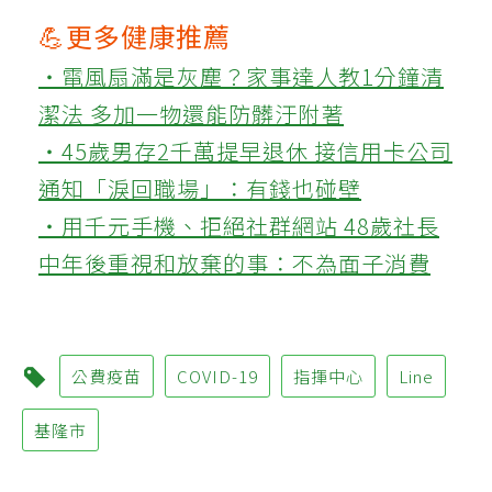
💪更多健康推薦
‧電風扇滿是灰塵？家事達人教1分鐘清
潔法 多加一物還能防髒汙附著
‧45歲男存2千萬提早退休 接信用卡公司
通知「淚回職場」：有錢也碰壁
‧用千元手機、拒絕社群網站 48歲社長
中年後重視和放棄的事：不為面子消費
公費疫苗
COVID-19
指揮中心
Line
基隆市