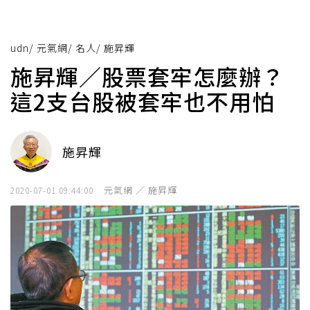
udn
/
元氣網
/
名人
/
施昇輝
施昇輝／股票套牢怎麼辦？
這2支台股被套牢也不用怕
施昇輝
元氣網 ／ 施昇輝
2020-07-01 09:44:00