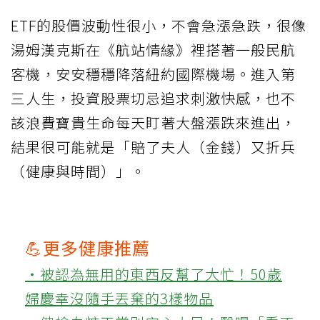
ETF的股價波動性很小，不會急漲急跌，很像
湯姆漢克斯在《航站情緣》裡搭著一般民航
客機，安安穩穩降落紐約國際機場。進入第
三人生，投資股票切忌追求刺激快感，也不
該浪費寶貴生命每天盯著大盤漲跌來進出，
結果很可能就是「賠了夫人（金錢）又折兵
（健康與時間）」。
💪更多健康推薦
‧被認為無用的東西反幫了大忙！50歲
婦慶幸沒隨手丟棄的3樣物品