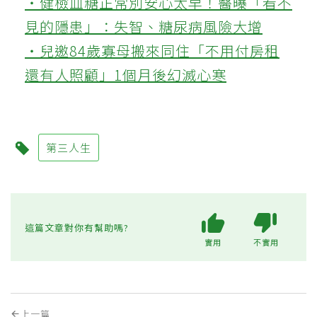
‧健檢血糖正常別安心太早！醫曝「看不
見的隱患」：失智、糖尿病風險大增
‧兒邀84歲寡母搬來同住「不用付房租
還有人照顧」1個月後幻滅心寒
第三人生
這篇文章對你有幫助嗎?
實用
不實用
上一篇