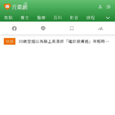
焦點
養生
醫療
百科
影音
課程
退休
30歲空姐以為臉上長濕疹「確診皮膚癌」年輕時一
快訊
習慣釀惡果超後悔