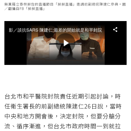
無黨籍立委林昶佐的直播節目「昶昶直播」邀請前副總統陳建仁參與。圖
／翻攝自FB「昶昶直播」
台北市和平醫院封院責任近期引起討論，時
任衛生署長的前副總統陳建仁26日說，當時
中央和地方開會後，決定封院，但要分艙分
流、循序漸進，但台北市政府時間一到就拉