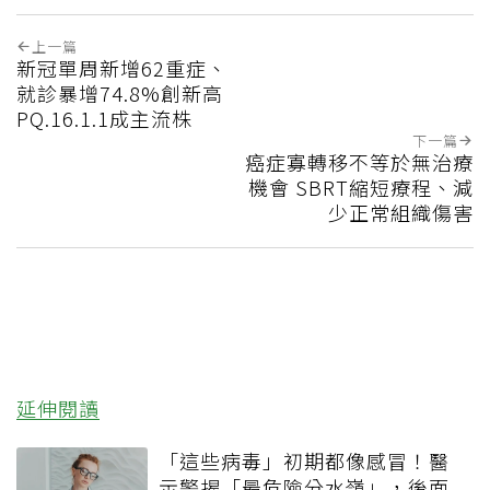
上一篇
新冠單周新增62重症、
就診暴增74.8%創新高
PQ.16.1.1成主流株
下一篇
癌症寡轉移不等於無治療
機會 SBRT縮短療程、減
少正常組織傷害
延伸閱讀
「這些病毒」初期都像感冒！醫
示警揭「最危險分水嶺」，後面