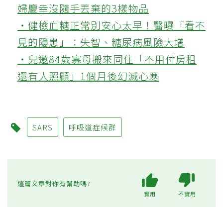
婦慶幸沒隨手丟棄的3樣物品
‧健檢血糖正常別安心太早！醫曝「看不
見的隱患」：失智、糖尿病風險大增
‧兒邀84歲寡母搬來同住「不用付房租
還有人照顧」1個月後幻滅心寒
SARS
呼吸道症候群
這篇文章對你有幫助嗎?
實用
不實用