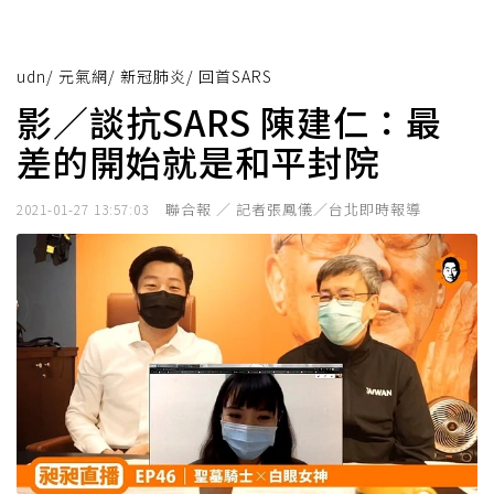
udn
/
元氣網
/
新冠肺炎
/
回首SARS
影／談抗SARS 陳建仁：最
差的開始就是和平封院
聯合報 ／ 記者張鳳儀／台北即時報導
2021-01-27 13:57:03