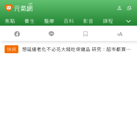
焦點
養生
醫療
百科
影音
課程
退休
想延緩老化不必花大錢吃保健品 研究：超市都買得
快訊
到的1便宜食品就可以