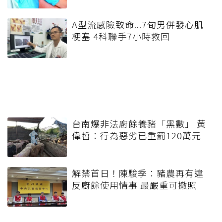
A型流感險致命...7旬男併發心肌
梗塞 4科聯手7小時救回
台南爆非法廚餘養豬「黑數」 黃
偉哲：行為惡劣已重罰120萬元
解禁首日！陳駿季：豬農再有違
反廚餘使用情事 最嚴重可撤照