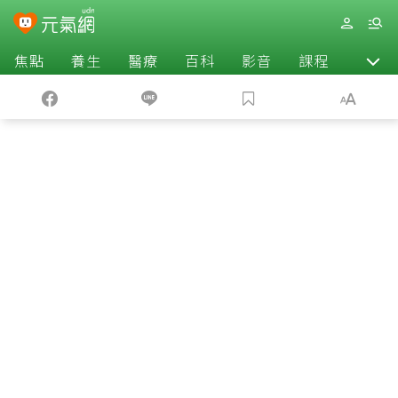
焦點
養生
醫療
百科
影音
課程
退休