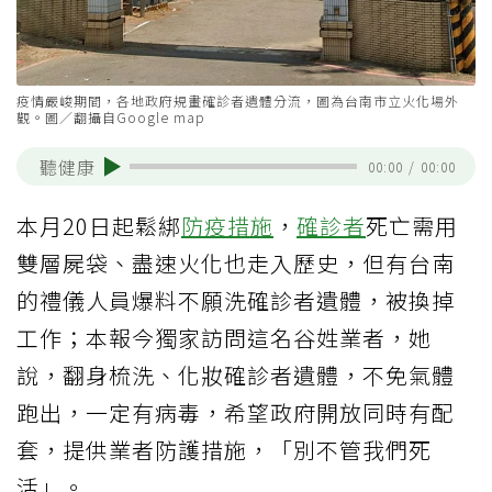
疫情嚴峻期間，各地政府規畫確診者遺體分流，圖為台南市立火化場外
觀。圖／翻攝自Google map
聽健康
00:00
/
00:00
本月20日起鬆綁
防疫措施
，
確診者
死亡需用
雙層屍袋、盡速火化也走入歷史，但有台南
的禮儀人員爆料不願洗確診者遺體，被換掉
工作；本報今獨家訪問這名谷姓業者，她
說，翻身梳洗、化妝確診者遺體，不免氣體
跑出，一定有病毒，希望政府開放同時有配
套，提供業者防護措施，「別不管我們死
活」。