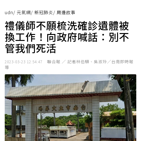
udn
/
元氣網
/
新冠肺炎
/
周邊故事
禮儀師不願梳洗確診遺體被
換工作！向政府喊話：別不
管我們死活
聯合報 ／ 記者林伯驊、吳淑玲／台南即時報
2023-03-23 12:54:47
導