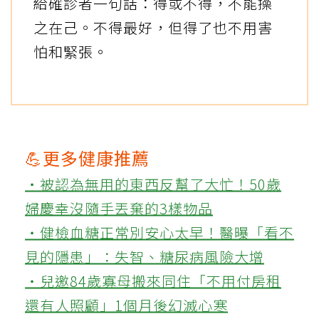
給確診者一句話：得或不得，不能操
之在己。不得最好，但得了也不用害
怕和緊張。
💪更多健康推薦
‧被認為無用的東西反幫了大忙！50歲
婦慶幸沒隨手丟棄的3樣物品
‧健檢血糖正常別安心太早！醫曝「看不
見的隱患」：失智、糖尿病風險大增
‧兒邀84歲寡母搬來同住「不用付房租
還有人照顧」1個月後幻滅心寒