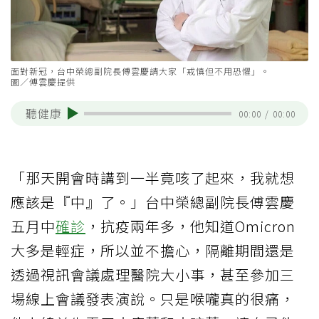
面對新冠，台中榮總副院長傅雲慶請大家「戒慎但不用恐懼」。
圖／傅雲慶提供
聽健康
00:00
/
00:00
「那天開會時講到一半竟咳了起來，我就想
應該是『中』了。」台中榮總副院長傅雲慶
五月中
確診
，抗疫兩年多，他知道Omicron
大多是輕症，所以並不擔心，隔離期間還是
透過視訊會議處理醫院大小事，甚至參加三
場線上會議發表演說。只是喉嚨真的很痛，