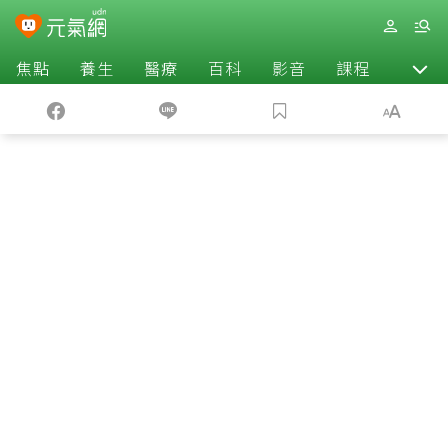
焦點
養生
醫療
百科
影音
課程
退休