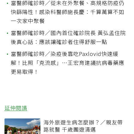
•
當醫師確診時／從未在外聚餐、高規格防疫仍
快篩陽性！感染科醫師施長慶：千算萬算不如
一次家中聚餐
•
當醫師確診時／國內首位確診院長 黃弘孟住院
後真心話：應該讓確診者住得舒服一點
•
當醫師確診時／染疫後靠吃Paxlovid快速緩
解！比照「克流感」…王宏育建議抗病毒藥應
更易取得！
延伸閱讀
海外旅遊生病怎麼辦？／親友帶
路就醫 千歲團遊清邁