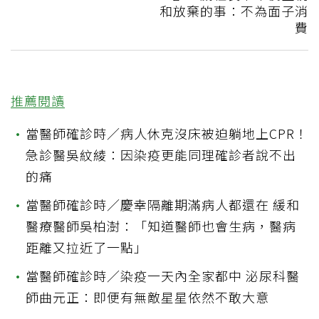
和放棄的事：不為面子消
費
推薦閱讀
•
當醫師確診時／病人休克沒床被迫躺地上CPR！
急診醫吳紋綾：因染疫更能同理確診者說不出
的痛
•
當醫師確診時／慶幸隔離期滿病人都還在 緩和
醫療醫師吳柏澍：「知道醫師也會生病，醫病
距離又拉近了一點」
•
當醫師確診時／染疫一天內全家都中 泌尿科醫
師曲元正：即便有無敵星星依然不敢大意