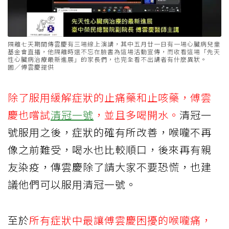
隔離七天期間傳雲慶有三場線上演講，其中五月廿一日有一場心臟病兒童
基金會直播，他隔離時還不忘在臉書為這場活動宣傳，而收看這場「先天
性心臟病治療最新進展」的家長們，也完全看不出講者有什麼異狀。
圖／傅雲慶提供
除了服用緩解症狀的止痛藥和止咳藥，傅雲
慶也嚐試
清冠一號
，並且多喝開水。
清冠一
號服用之後，症狀的確有所改善，喉嚨不再
像之前難受，喝水也比較順口，後來再有親
友染疫，傳雲慶除了請大家不要恐慌，也建
議他們可以服用清冠一號。
至於
所有症狀中最讓傅雲慶困擾的喉嚨痛，