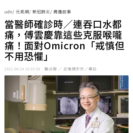
udn
/
元氣網
/
新冠肺炎
/
周邊故事
當醫師確診時／連吞口水都
痛，傅雲慶靠這些克服喉嚨
痛！面對Omicron「戒慎但
不用恐懼」
聯合報 ／ 記者魏忻忻／專訪
2022-06-24 20:03:00