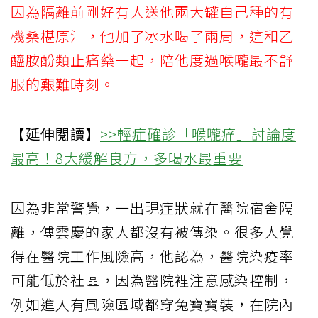
因為隔離前剛好有人送他兩大罐自己種的有
機桑椹原汁，他加了冰水喝了兩周，這和乙
醯胺酚類止痛藥一起，陪他度過喉嚨最不舒
服的艱難時刻。
【延伸閱讀】
>>輕症確診「喉嚨痛」討論度
最高！8大緩解良方，多喝水最重要
因為非常警覺，一出現症狀就在醫院宿舍隔
離，傅雲慶的家人都沒有被傳染。很多人覺
得在醫院工作風險高，他認為，醫院染疫率
可能低於社區，因為醫院裡注意感染控制，
例如進入有風險區域都穿兔寶寶裝，在院內