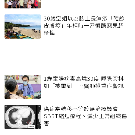
30歲空姐以為臉上長濕疹「確診
皮膚癌」年輕時一習慣釀惡果超
後悔
1歲童腸病毒高燒39度 睡覺突抖
如「被電到」…醫師揪重症警訊
癌症寡轉移不等於無治療機會
SBRT縮短療程、減少正常組織傷
害