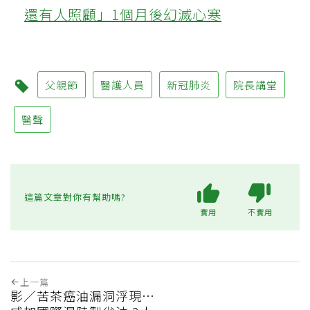
還有人照顧」1個月後幻滅心寒
父親節
醫護人員
新冠肺炎
院長講堂
醫聲
這篇文章對你有幫助嗎?
實用
不實用
上一篇
影／苦茶癌油漏洞浮現…