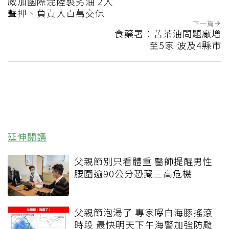
威加國際混陸製劣油 2人
聲押、負責人百萬交保
下一篇
食藥署：苦茶油問題廠增
至5家 波及4縣市
延伸閱讀
父親節別只看體重 醫師提醒男性
腰圍逾90公分恐藏三高危機
父親節泡湯了 專家曝白海豚搖滾
時段 最快明天下午海警加強防颱