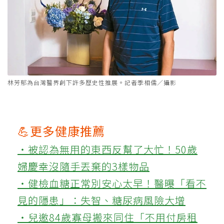
林芳郁為台灣醫界創下許多歷史性推展。記者季相儒／攝影
💪更多健康推薦
‧被認為無用的東西反幫了大忙！50歲
婦慶幸沒隨手丟棄的3樣物品
‧健檢血糖正常別安心太早！醫曝「看不
見的隱患」：失智、糖尿病風險大增
‧兒邀84歲寡母搬來同住「不用付房租