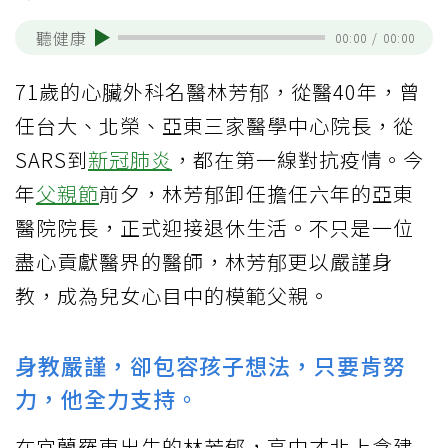
聽健康
00:00
/
00:00
71歲的心臟外科名醫林芳郁，從醫40年，曾
任台大、北榮、亞東三家醫學中心院長，從
SARS到
新冠肺炎
，都在第一線對抗疫情。今
年
父親節
前夕，林芳郁卸任擔任六年的亞東
醫院院長，正式迎接退休生活。不只是一位
盡心貢獻醫界的醫師，林芳郁更以嚴謹身
教，成為兒女心目中的模範父親。
身教嚴謹，卻包容孩子想法，只要肯努
力，他全力支持。
在宜蘭羅東出生的林芳郁，高中才北上念建