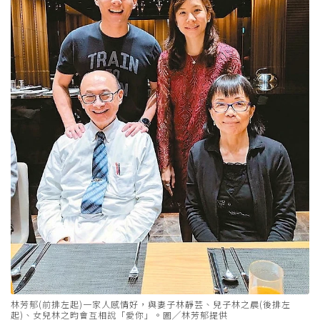
林芳郁(前排左起)一家人感情好，與妻子林靜芸、兒子林之晨(後排左
起)、女兒林之昀會互相說「愛你」。圖╱林芳郁提供