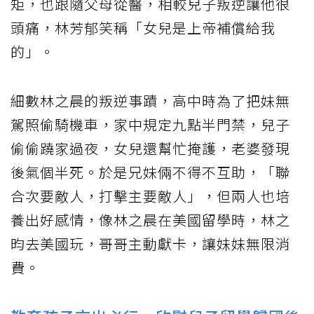
矩，也跟隨父母從醫，相較兒子叛逆讓他很
頭痛，林芳郁笑稱「女兒是上帝補償給我
的」。
細數林之晨的叛逆事蹟，高中時為了把妹無
駕照偷騎機車，家中規定九點半門禁，兒子
偷偷蹺家過夜，女兒還幫忙掩護，老婆發現
後氣個半死。於是兄妹倆不得不互助，「聯
合次要敵人，打擊主要敵人」，但兩人也培
養出好感情，像林之晨在美國留學時，林之
昀去美國玩，哥哥主動獻卡，讓妹妹無限消
費。