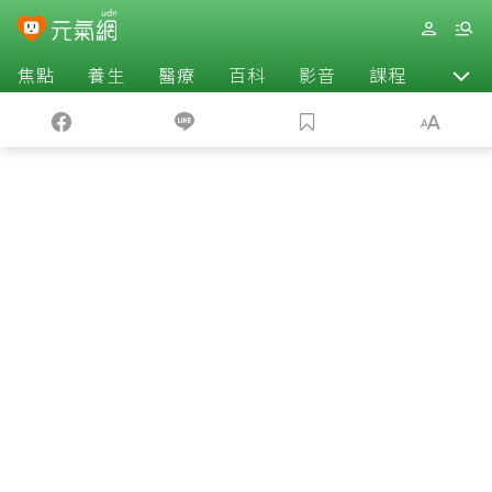
焦點
養生
醫療
百科
影音
課程
退休