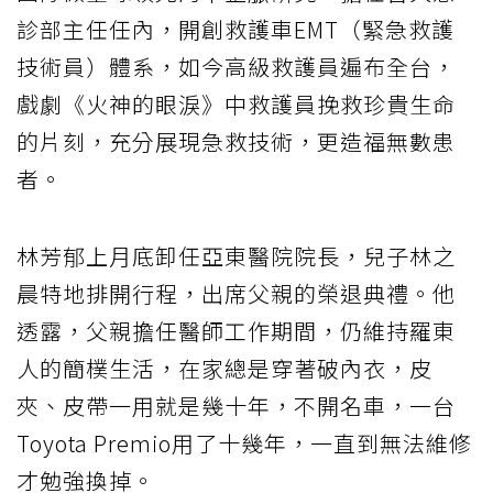
診部主任任內，開創救護車EMT（緊急救護
技術員）體系，如今高級救護員遍布全台，
戲劇《火神的眼淚》中救護員挽救珍貴生命
的片刻，充分展現急救技術，更造福無數患
者。
林芳郁上月底卸任亞東醫院院長，兒子林之
晨特地排開行程，出席父親的榮退典禮。他
透露，父親擔任醫師工作期間，仍維持羅東
人的簡樸生活，在家總是穿著破內衣，皮
夾、皮帶一用就是幾十年，不開名車，一台
Toyota Premio用了十幾年，一直到無法維修
才勉強換掉。