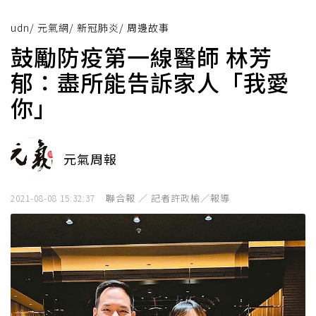
udn
/
元氣網
/
新冠肺炎
/
周邊故事
鼓勵防疫第一線醫師 林芳
郁：盡所能告訴家人「我愛
你」
元氣周報
聯合報 ／ 記者許政榆／報導
2021-08-08 15:32:37