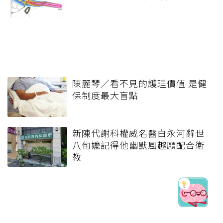
陳麗琴／看不見的護理價值 是健
保制度最大盲點
新陳代謝科權威名醫白永河辭世
八旬嬤記得他幽默風趣願配合衛
教