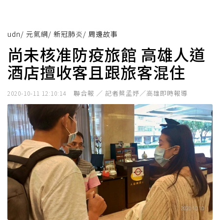
udn
/
元氣網
/
新冠肺炎
/
周邊故事
尚未核准防疫旅館 高雄人道
酒店擅收客且跟旅客混住
聯合報 ／ 記者蔡孟妤／高雄即時報導
2020-10-11 12:10:14