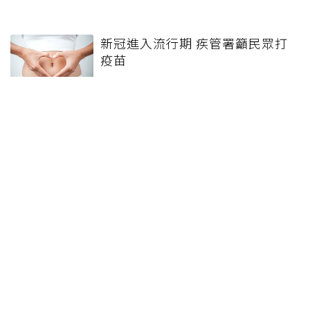
新冠進入流行期 疾管署籲民眾打
疫苗
明明沒有發燒卻全身發冷？7大常
見顫抖原因 出現這些症狀應立刻
就醫
新冠病例激增34.4%連5周升溫
疾管署：最快本周進入流行期