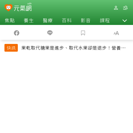
焦點
養生
醫療
百科
影音
課程
退休
果乾取代糖果是進步、取代水果卻是退步！營養師
快訊
揭果乾堅果常見健康陷阱