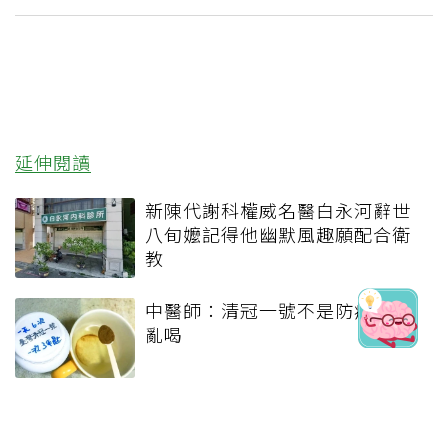
延伸閱讀
新陳代謝科權威名醫白永河辭世
八旬嬤記得他幽默風趣願配合衛
教
中醫師：清冠一號不是防疫茶 別
亂喝