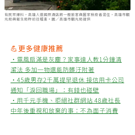
有民眾爆料，高雄人道國際酒店將一般旅客與居家檢疫者混住，高雄市觀
光局與衛生局昨前往稽查。圖／高雄市觀光局提供
💪更多健康推薦
‧電風扇滿是灰塵？家事達人教1分鐘清
潔法 多加一物還能防髒汙附著
‧45歲男存2千萬提早退休 接信用卡公司
通知「淚回職場」：有錢也碰壁
‧用千元手機、拒絕社群網站 48歲社長
中年後重視和放棄的事：不為面子消費