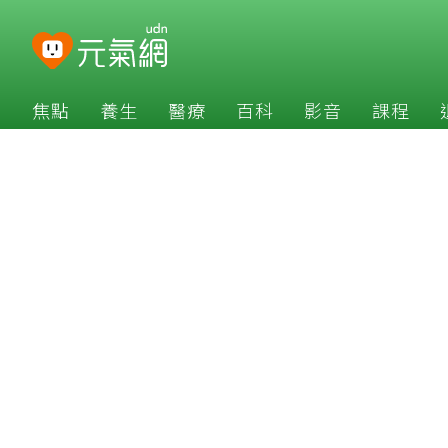
焦點
養生
醫療
百科
影音
課程