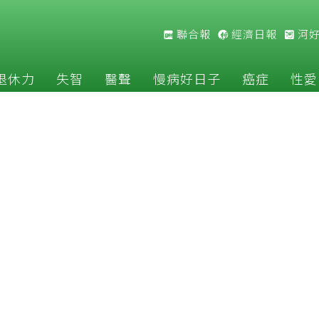
聯合報
經濟日報
河
退休力
失智
醫聲
慢病好日子
癌症
性愛