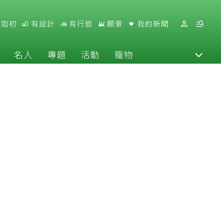
好如初
有設計
有行旅
願景
我的新聞
名人
專題
活動
寵物