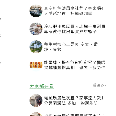
真空打包法風靡社群？專家揭4
大隱形地獄：托運恐超重
協
中
冷凍蝦出現厚霜大冰塊千萬別買
專家教你挑出緊實鮮甜蝦子
尋
養生村核心三要素 空氣、環
境、景觀
發
能量棒、提神飲愈吃愈累？醫師
揭越補越慘真相：恐欠下疲勞債
看更多
大家都在看
電風扇滿是灰塵？家事達人教1
分鐘清潔法 多加一物還能防髒
汙附著