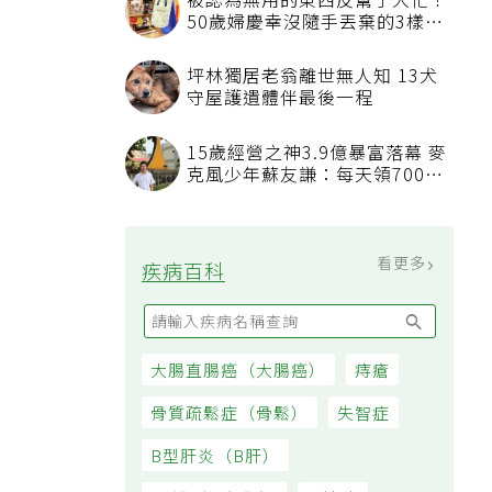
被認為無用的東西反幫了大忙！
50歲婦慶幸沒隨手丟棄的3樣物
品
坪林獨居老翁離世無人知 13犬
守屋護遺體伴最後一程
15歲經營之神3.9億暴富落幕 麥
克風少年蘇友謙：每天領700元
過日子
看更多
疾病百科
大腸直腸癌（大腸癌）
痔瘡
骨質疏鬆症（骨鬆）
失智症
B型肝炎（B肝）