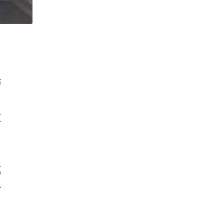
訪
：
這
萬
一