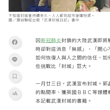
不知道封城會持續多久，人人都到超市搶購物資。
圖／選自聯經出版「武漢封城日記」書中
因
新冠肺炎
封鎖的大陸武漢即將
時卻對這消息「無感」、「開心
如何恢復人與人之間的信任、如
些挑戰比「封城」巨大。
一月廿三日，武漢宣布封城。郭
的點閱率、獲英國ＢＢＣ等媒體
本記載武漢封城的書籍。