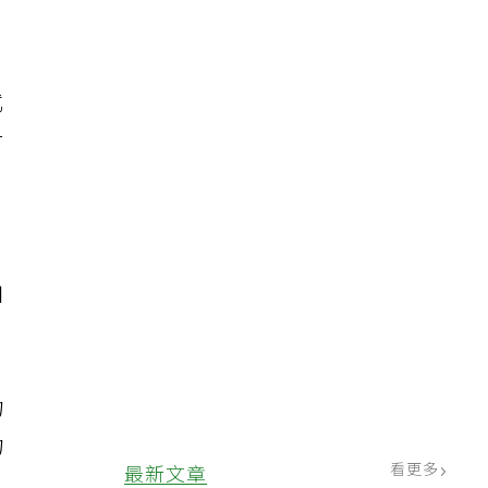
武
對
加
物
物
看更多
最新文章