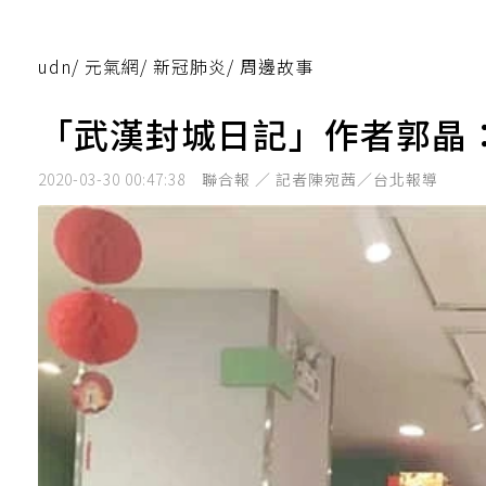
udn
/
元氣網
/
新冠肺炎
/
周邊故事
「武漢封城日記」作者郭晶
2020-03-30 00:47:38
聯合報 ／ 記者陳宛茜／台北報導