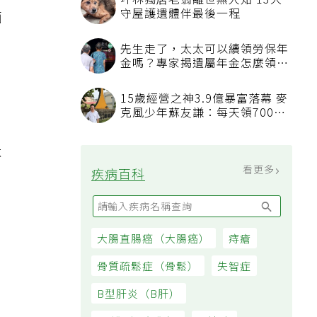
面
不
民