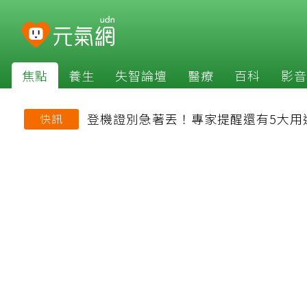
焦點
養生
失智論壇
醫療
百科
影音
登機證別急著丟！專家提醒還有5大用
快訊