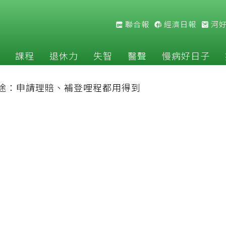
聯合報
經濟日報
河
課程
退休力
失智
醫聲
慢病好日子
途：申請理賠、補登哩程都用得到