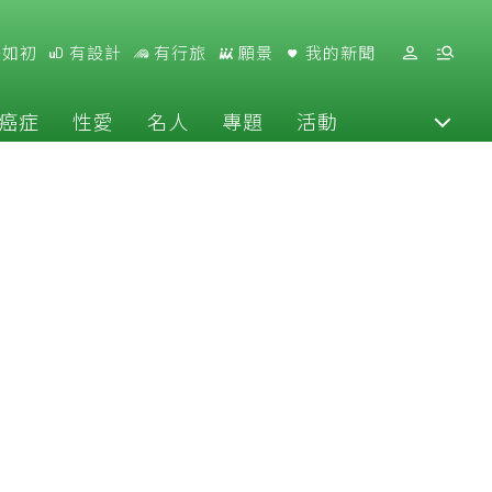
好如初
有設計
有行旅
願景
我的新聞
癌症
性愛
名人
專題
活動