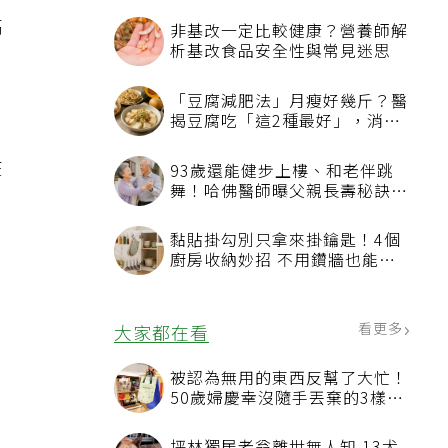
在
高
，
在
針