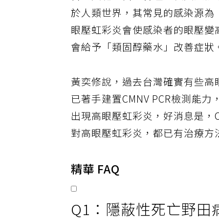
台灣黃斑部醫學會理事長黃奕修
於人類世界，其常見的感染源為
眼壓虹彩炎會使感染者的眼壓變
會給予「類固醇藥水」改善症狀
黃奕修說，過去台灣確實有些高
已著手建置CMNV PCR檢測能
出現高眼壓虹彩炎，好消息是，
對高眼壓虹彩炎，都已有治療方
精華 FAQ
Q1：隱蔽性死亡野田