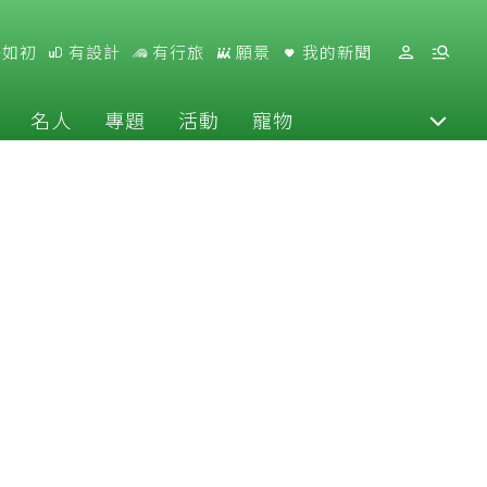
好如初
有設計
有行旅
願景
我的新聞
名人
專題
活動
寵物