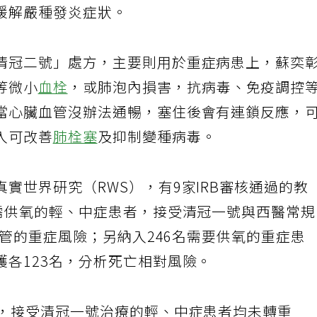
緩解嚴種發炎症狀。
清冠二號」處方，主要則用於重症病患上，蘇奕
等微小
血栓
，或肺泡內損害，抗病毒、免疫調控
當心臟血管沒辦法通暢，塞住後會有連鎖反應，
入可改善
肺栓塞
及抑制變種病毒。
實世界研究（RWS），有9家IRB審核通過的教
不需供氧的輕、中症患者，接受清冠一號與西醫常
或插管的重症風險；另納入246名需要供氧的重症患
護各123名，分析死亡相對風險。