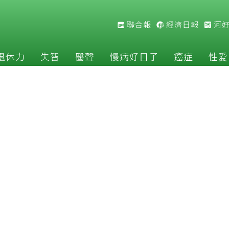
聯合報
經濟日報
河
退休力
失智
醫聲
慢病好日子
癌症
性愛