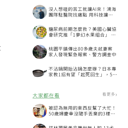
顯
改
，