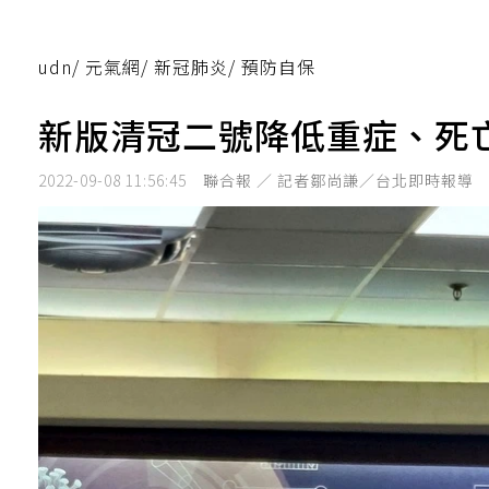
udn
/
元氣網
/
新冠肺炎
/
預防自保
新版清冠二號降低重症、死
2022-09-08 11:56:45
聯合報 ／ 記者鄒尚謙／台北即時報導