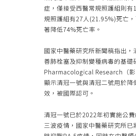
研究結果顯示，在30天觀察期
症，僅接受西醫常規照護組則有1
規照護組有27人(21.95%)死
著降低74%死亡率。
國家中醫藥研究所新聞稿指出，
善肺栓塞及抑制變種病毒的基礎
Pharmacological Rese
顯示清冠一號與清冠二號用於降低
效，被國際認可。
清冠一號已於2022年初實施公
三波疫情，國家中醫藥研究所已