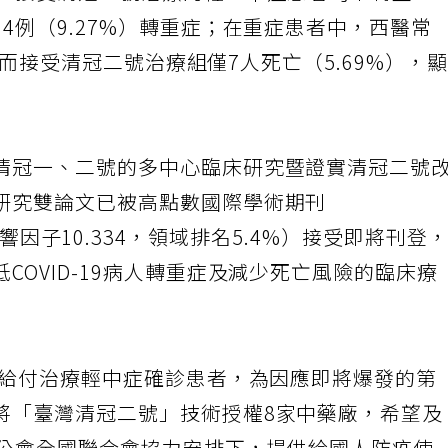
內，接受清冠一號治療的輕、中症患者均未轉重
4例（9.27%）轉重症；在重症患者中，西醫常
亡，而接受清冠二號治療組僅7人死亡（5.69%），
清冠一、二號的多中心臨床研究暨證實清冠二號
研究雙論文已被高點數國際學術期刊
arch（影響因子10.334，領域排名5.4%）接受即將刊登
COVID-19病人轉重症及減少死亡風險的臨床療
費給付治療輕中症確診患者，為因應即將爆發的第
將「臺灣清冠二號」技術授權8家中藥廠，希望及