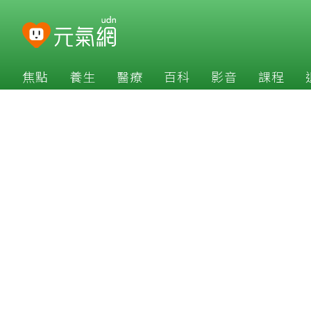
焦點
養生
醫療
百科
影音
課程