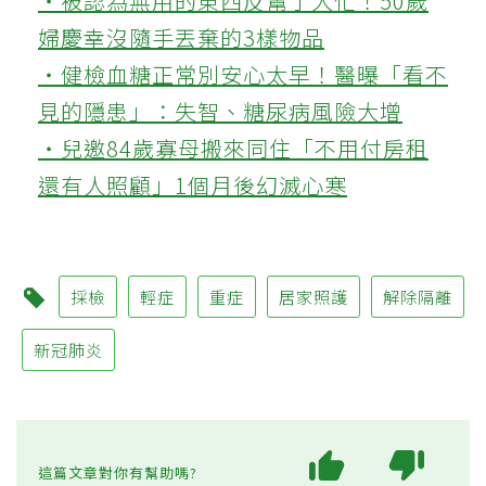
‧被認為無用的東西反幫了大忙！50歲
婦慶幸沒隨手丟棄的3樣物品
‧健檢血糖正常別安心太早！醫曝「看不
見的隱患」：失智、糖尿病風險大增
‧兒邀84歲寡母搬來同住「不用付房租
還有人照顧」1個月後幻滅心寒
採檢
輕症
重症
居家照護
解除隔離
新冠肺炎
這篇文章對你有幫助嗎?