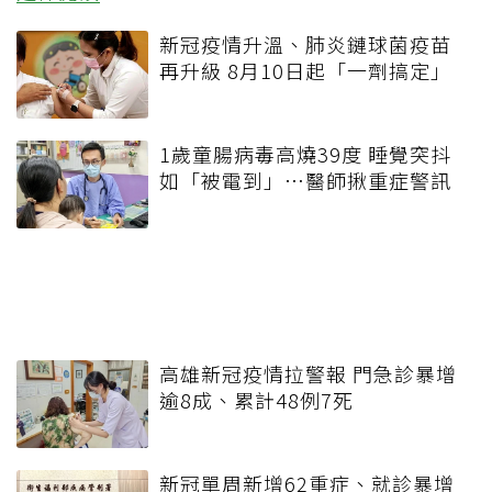
新冠疫情升溫、肺炎鏈球菌疫苗
再升級 8月10日起「一劑搞定」
1歲童腸病毒高燒39度 睡覺突抖
如「被電到」…醫師揪重症警訊
高雄新冠疫情拉警報 門急診暴增
逾8成、累計48例7死
新冠單周新增62重症、就診暴增