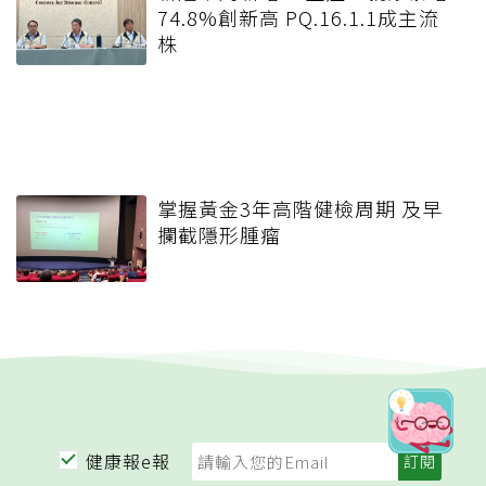
74.8%創新高 PQ.16.1.1成主流
株
掌握黃金3年高階健檢周期 及早
攔截隱形腫瘤
健康報e報