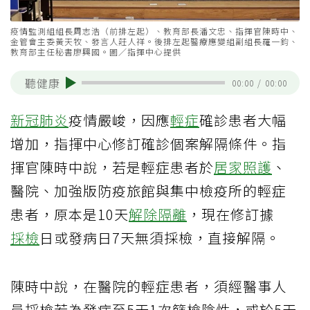
疫情監測組組長周志浩（前排左起）、教育部長潘文忠、指揮官陳時中、
金管會主委黃天牧、發言人莊人祥。後排左起醫療應變組副組長羅一鈞、
教育部主任秘書廖興國。圖／指揮中心提供
聽健康
00:00
/
00:00
新冠肺炎
疫情嚴峻，因應
輕症
確診患者大幅
增加，指揮中心修訂確診個案解隔條件。指
揮官陳時中說，若是輕症患者於
居家照護
、
醫院、加強版防疫旅館與集中檢疫所的輕症
患者，原本是10天
解除隔離
，現在修訂據
採檢
日或發病日7天無須採檢，直接解隔。
陳時中說，在醫院的輕症患者，須經醫事人
員採檢若為發病至5天1次篩檢陰性，或於5天