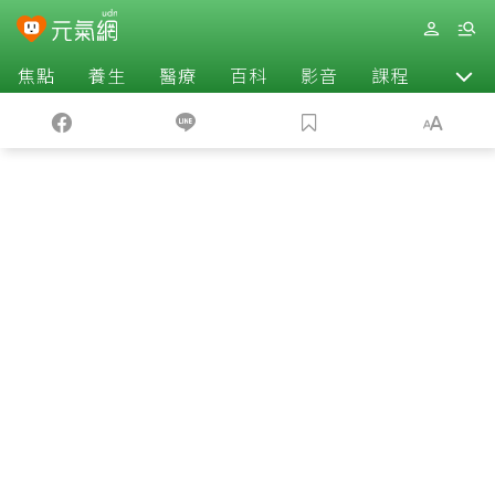
焦點
養生
醫療
百科
影音
課程
退休