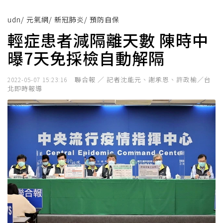
udn
/
元氣網
/
新冠肺炎
/
預防自保
輕症患者減隔離天數 陳時中
曝7天免採檢自動解隔
聯合報 ／ 記者沈能元、謝承恩、許政榆／台
2022-05-07 15:23:16
北即時報導