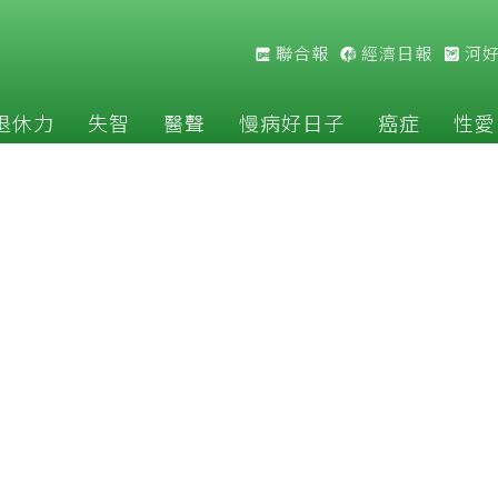
聯合報
經濟日報
河
退休力
失智
醫聲
慢病好日子
癌症
性愛