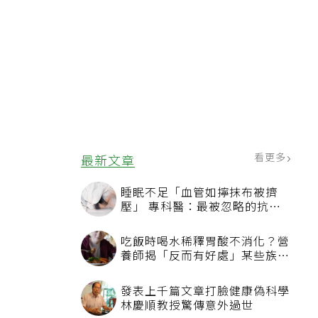
值
看更多
最新文章
睡眠不足「血管如擰抹布被擠
壓」 專科醫：最被忽略的抗老
方法
吃飯時喝水稀釋胃酸不消化？營
養師揭「反而有好處」某些族群
才要禁
發表上千篇文章打臉健康偽科學
林慶順教授驚傳意外過世