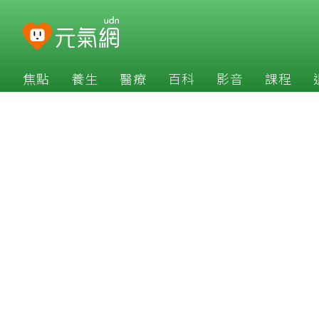
焦點
養生
醫療
百科
影音
課程