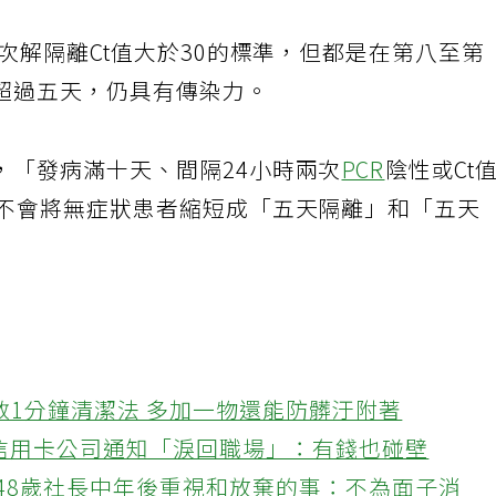
一次解隔離Ct值大於30的標準，但都是在第八至第
超過五天，仍具有傳染力。
，「發病滿十天、間隔24小時兩次
PCR
陰性或Ct
也不會將無症狀患者縮短成「五天隔離」和「五天
教1分鐘清潔法 多加一物還能防髒汙附著
接信用卡公司通知「淚回職場」：有錢也碰壁