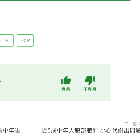
48歲社長中年後重視和放棄的事：不為面子消
CDC
PCR
?
實用
不實用
下一篇
長中年後
近5成中年人腹部肥胖 小心代謝出問