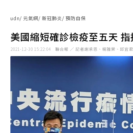
udn
/
元氣網
/
新冠肺炎
/
預防自保
美國縮短確診檢疫至五天 
2021-12-30 15:22:04
聯合報 ／ 記者謝承恩、楊雅棠、邱宜