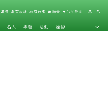
好如初
有設計
有行旅
願景
我的新聞
名人
專題
活動
寵物