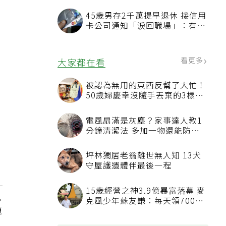
45歲男存2千萬提早退休 接信用
卡公司通知「淚回職場」：有錢
也碰壁
看更多
大家都在看
被認為無用的東西反幫了大忙！
50歲婦慶幸沒隨手丟棄的3樣物
品
電風扇滿是灰塵？家事達人教1
分鐘清潔法 多加一物還能防髒
汙附著
坪林獨居老翁離世無人知 13犬
守屋護遺體伴最後一程
15歲經營之神3.9億暴富落幕 麥
克風少年蘇友謙：每天領700元
題
過日子