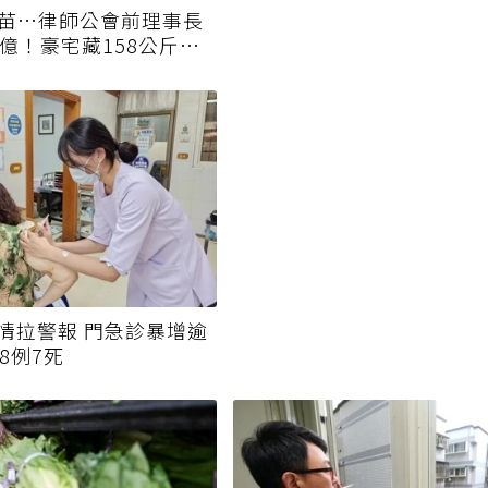
疫苗…律師公會前理事長
0億！豪宅藏158公斤黃
情拉警報 門急診暴增逾
8例7死