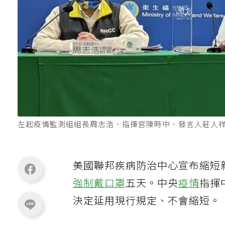
左起疫情監測組組長周志浩、指揮官陳時中、發言人莊人
美國聯邦疾病防治中心宣布縮短
強制戴口罩
五天。中央
疫情
指揮
決定延用現行規定、不會縮短。