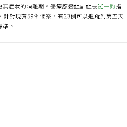
，縮短無症狀的隔離期。醫療應變組副組長
羅一鈞
指
針對現有59例個案，有23例可以追蹤到第五天
標準。