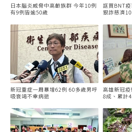
日本腦炎威脅中高齡族群 今年10例
誆買BNT
有9例皆逾50歲
狠詐慈濟1
金
新冠重症一周暴增62例 60多歲男呼
高雄新冠疫
吸衰竭不幸病逝
8成、累計4