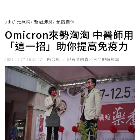
udn
/
元氣網
/
新冠肺炎
/
預防自保
Omicron來勢洶洶 中醫師用
「這一招」助你提高免疫力
聯合報 ／ 記者陳雨鑫／台北即時報導
2021-11-27 16:35:12