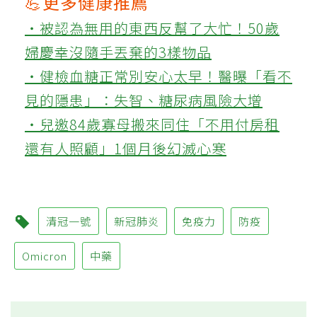
💪更多健康推薦
‧被認為無用的東西反幫了大忙！50歲
婦慶幸沒隨手丟棄的3樣物品
‧健檢血糖正常別安心太早！醫曝「看不
見的隱患」：失智、糖尿病風險大增
‧兒邀84歲寡母搬來同住「不用付房租
還有人照顧」1個月後幻滅心寒
清冠一號
新冠肺炎
免疫力
防疫
Omicron
中藥