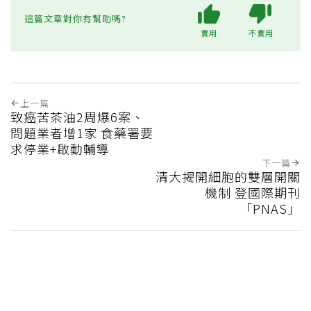
這篇文章對你有幫助嗎?
實用
不實用
上一篇
致癌苦茶油2周爆6案、
問題業者增1家 食藥署要
求停業+啟動輔導
下一篇
清大揭開細胞的雙層開關
機制 登國際期刊
「PNAS」