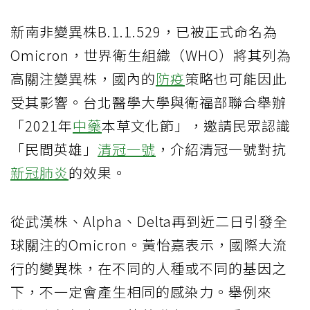
新南非變異株B.1.1.529，已被正式命名為
Omicron，世界衛生組織（WHO）將其列為
高關注變異株，國內的
防疫
策略也可能因此
受其影響。台北醫學大學與衛福部聯合舉辦
「2021年
中藥
本草文化節」，邀請民眾認識
「民間英雄」
清冠一號
，介紹清冠一號對抗
新冠肺炎
的效果。
從武漢株、Alpha、Delta再到近二日引發全
球關注的Omicron。黃怡嘉表示，國際大流
行的變異株，在不同的人種或不同的基因之
下，不一定會產生相同的感染力。舉例來