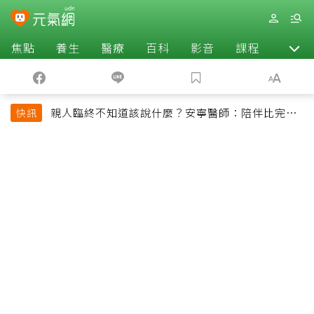
焦點
養生
醫療
百科
影音
課程
退休
親人臨終不知道該說什麼？安寧醫師：陪伴比完美
快訊
告別更重要，4句話值得及早說出口