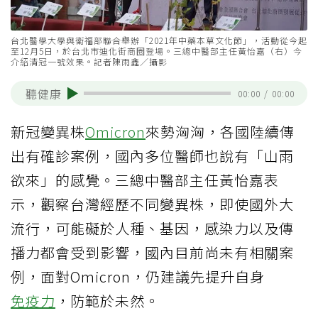
台北醫學大學與衛福部聯合舉辦「2021年中藥本草文化節」，活動從今起
至12月5日，於台北市迪化街商圈登場。三總中醫部主任黃怡嘉（右）今
介紹清冠一號效果。記者陳雨鑫／攝影
聽健康
00:00
/
00:00
新冠變異株
Omicron
來勢洶洶，各國陸續傳
出有確診案例，國內多位醫師也說有「山雨
欲來」的感覺。三總中醫部主任黃怡嘉表
示，觀察台灣經歷不同變異株，即使國外大
流行，可能礙於人種、基因，感染力以及傳
播力都會受到影響，國內目前尚未有相關案
例，面對Omicron，仍建議先提升自身
免疫力
，防範於未然。