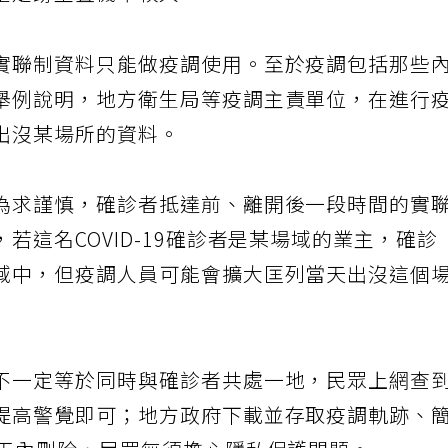
是足跡重疊機率較大。
實聯制資料只能做疫調使用。至於疫調包括那些
舉例說明，地方衛生局等疫調主責單位，在進行
出沒某場所的資料。
為求謹慎，確診者抵達前、離開後一段時間的實
若這名COVID-19確診者是某場域的業主，確診
域中，但疫調人員可能會擴大匡列當天出沒這個
不一定等於同時與確診者共處一地，民眾上網查
提高警覺即可；地方政府下載並存取疫調軌跡、