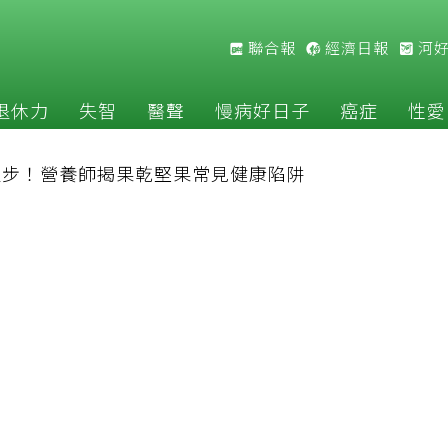
聯合報
經濟日報
河
退休力
失智
醫聲
慢病好日子
癌症
性愛
退步！營養師揭果乾堅果常見健康陷阱