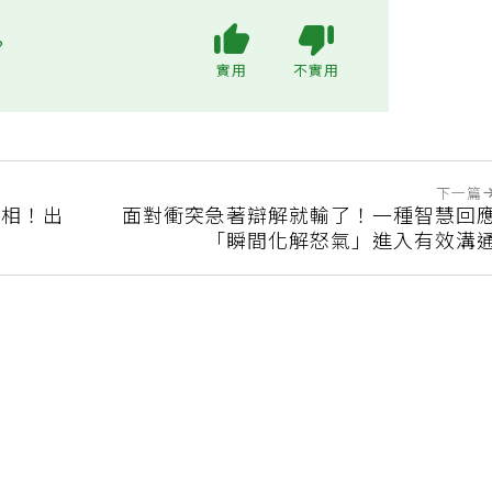
?
實用
不實用
下一篇
真相！出
面對衝突急著辯解就輸了！一種智慧回
「瞬間化解怒氣」進入有效溝