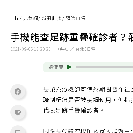
udn
/
元氣網
/
新冠肺炎
/
預防自保
手機能查足跡重疊確診者？
2021-09-06 13:30:36
中央社 ／ 台北6日電
聽健康
長榮染疫機師可傳染期間曾在社
聯制紀錄是否被疫調使用，但指
代表足跡重疊確診者。
因應長榮航空機師及家人群聚事