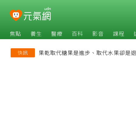
焦點
養生
醫療
百科
影音
課程
果乾取代糖果是進步、取代水果卻是
快訊