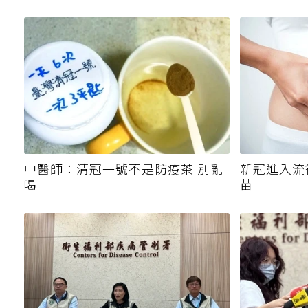
中醫師：清冠一號不是防疫茶 別亂
新冠進入流
喝
苗