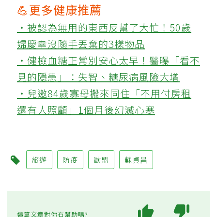
💪更多健康推薦
‧被認為無用的東西反幫了大忙！50歲
婦慶幸沒隨手丟棄的3樣物品
‧健檢血糖正常別安心太早！醫曝「看不
見的隱患」：失智、糖尿病風險大增
‧兒邀84歲寡母搬來同住「不用付房租
還有人照顧」1個月後幻滅心寒
旅遊
防疫
歐盟
蘇貞昌
這篇文章對你有幫助嗎?