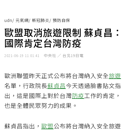
udn
/
元氣網
/
新冠肺炎
/
預防自保
歐盟取消旅遊限制 蘇貞昌：
國際肯定台灣防疫
中央社 ／ 台北19日電
2021-06-19 11:01:41
歐洲聯盟昨天正式公布將台灣納入安全
旅遊
名單，行政院長
蘇貞昌
今天透過臉書貼文指
出，這是國際上對於台灣
防疫
工作的肯定，
也是全體民眾努力的成果。
蘇貞昌指出，
歐盟
公布將台灣納入安全旅遊