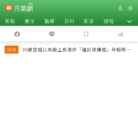
焦點
養生
醫療
百科
影音
課程
退休
30歲空姐以為臉上長濕疹「確診皮膚癌」年輕時一
快訊
習慣釀惡果超後悔