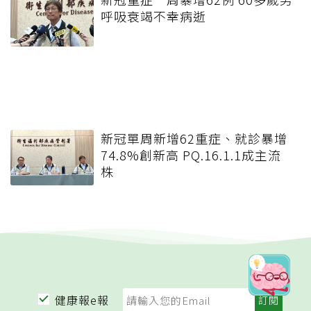
呼吸衰竭不幸病逝
新冠單周新增62重症、就診暴增
74.8%創新高 PQ.16.1.1成主流
株
健康報e報