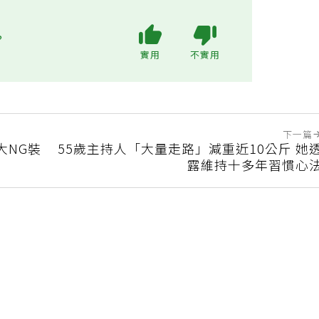
?
實用
不實用
下一篇
大NG裝
55歲主持人「大量走路」減重近10公斤 她
露維持十多年習慣心