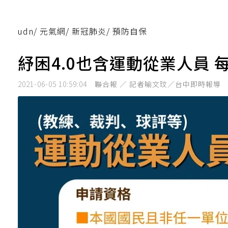
udn
/
元氣網
/
新冠肺炎
/
預防自保
紓困4.0也含運動從業人員 
2021-06-05 10:59:04
聯合報 ／ 記者喻文玟／台中即時報導