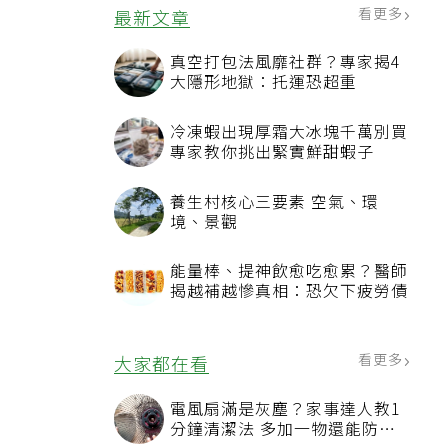
看更多
最新文章
真空打包法風靡社群？專家揭4
大隱形地獄：托運恐超重
冷凍蝦出現厚霜大冰塊千萬別買
專家教你挑出緊實鮮甜蝦子
養生村核心三要素 空氣、環
境、景觀
能量棒、提神飲愈吃愈累？醫師
揭越補越慘真相：恐欠下疲勞債
看更多
大家都在看
電風扇滿是灰塵？家事達人教1
分鐘清潔法 多加一物還能防髒