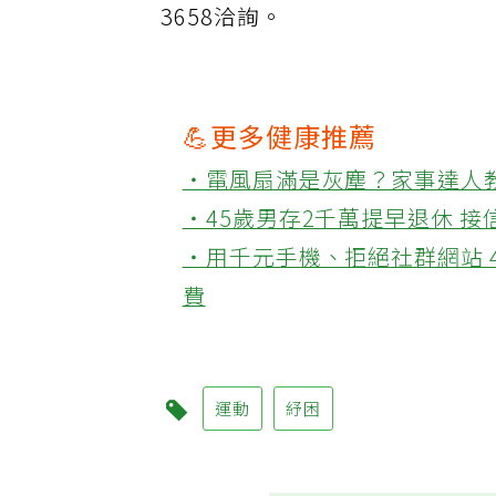
3658洽詢。
💪更多健康推薦
‧電風扇滿是灰塵？家事達人
‧45歲男存2千萬提早退休 
‧用千元手機、拒絕社群網站 
費
運動
紓困