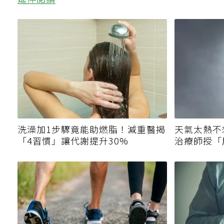
延伸閱讀
洗澡加1步驟竟能助燃脂！減重醫揭
天氣太熱不
「4習慣」讓代謝提升30%
治療師授「