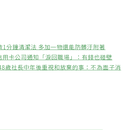
教1分鐘清潔法 多加一物還能防髒汙附著
接信用卡公司通知「淚回職場」：有錢也碰壁
48歲社長中年後重視和放棄的事：不為面子消