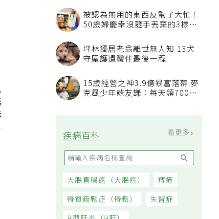
汙附著
被認為無用的東西反幫了大忙！
50歲婦慶幸沒隨手丟棄的3樣物
品
坪林獨居老翁離世無人知 13犬
守屋護遺體伴最後一程
15歲經營之神3.9億暴富落幕 麥
克風少年蘇友謙：每天領700元
透
過日子
法
看更多
疾病百科
大腸直腸癌（大腸癌）
痔瘡
骨質疏鬆症（骨鬆）
失智症