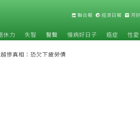
聯合報
經濟日報
河
退休力
失智
醫聲
慢病好日子
癌症
性愛
補越慘真相：恐欠下疲勞債