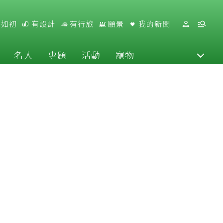
好如初
有設計
有行旅
願景
我的新聞
名人
專題
活動
寵物