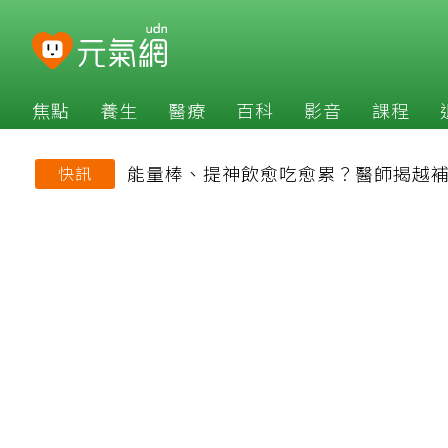
焦點
養生
醫療
百科
影音
課程
能量棒、提神飲愈吃愈累？醫師揭越
快訊