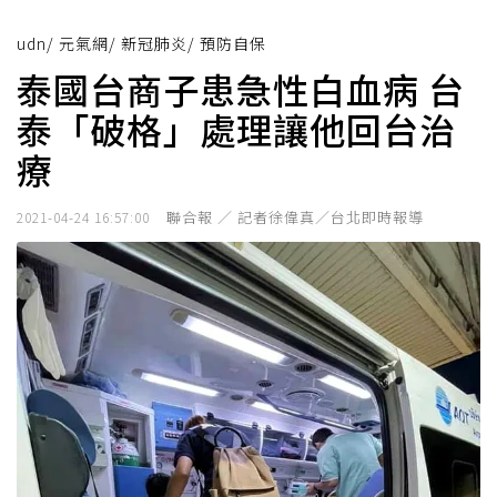
udn
/
元氣網
/
新冠肺炎
/
預防自保
泰國台商子患急性白血病 台
泰「破格」處理讓他回台治
療
聯合報 ／ 記者徐偉真／台北即時報導
2021-04-24 16:57:00