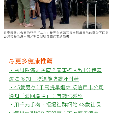
住泰國曼谷台商的兒子「本丸」昨天在媽媽和專業醫療團隊的幫助下回到
台灣接受治療。圖／取自我駐泰國代表處臉書
💪更多健康推薦
‧電風扇滿是灰塵？家事達人教1分鐘清
潔法 多加一物還能防髒汙附著
‧45歲男存2千萬提早退休 接信用卡公司
通知「淚回職場」：有錢也碰壁
‧用千元手機、拒絕社群網站 48歲社長
中年後重視和放棄的事：不為面子消費