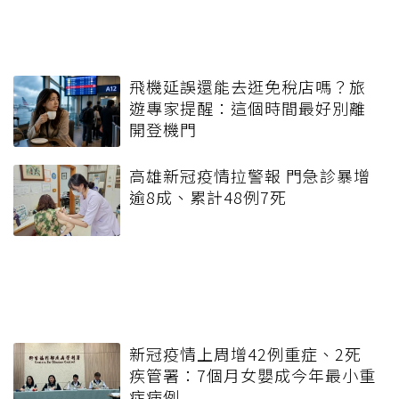
飛機延誤還能去逛免稅店嗎？旅
遊專家提醒：這個時間最好別離
開登機門
高雄新冠疫情拉警報 門急診暴增
逾8成、累計48例7死
新冠疫情上周增42例重症、2死
疾管署：7個月女嬰成今年最小重
症病例