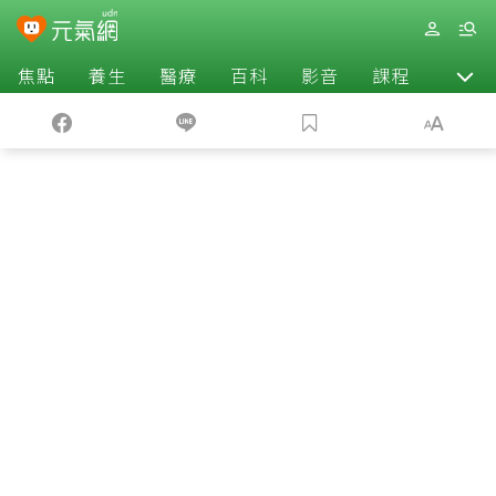
焦點
養生
醫療
百科
影音
課程
退休