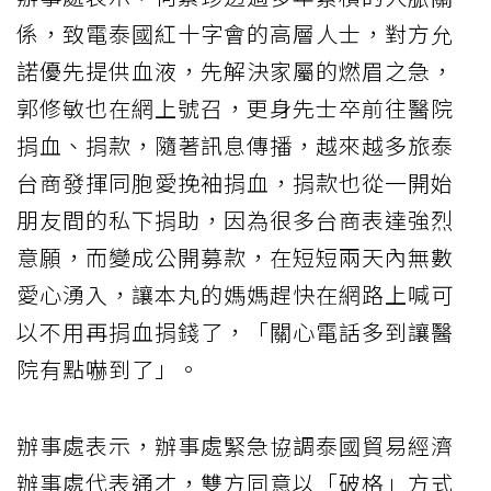
係，致電泰國紅十字會的高層人士，對方允
諾優先提供血液，先解決家屬的燃眉之急，
郭修敏也在網上號召，更身先士卒前往醫院
捐血、捐款，隨著訊息傳播，越來越多旅泰
台商發揮同胞愛挽袖捐血，捐款也從一開始
朋友間的私下捐助，因為很多台商表達強烈
意願，而變成公開募款，在短短兩天內無數
愛心湧入，讓本丸的媽媽趕快在網路上喊可
以不用再捐血捐錢了，「關心電話多到讓醫
院有點嚇到了」。
辦事處表示，辦事處緊急協調泰國貿易經濟
辦事處代表通才，雙方同意以「破格」方式