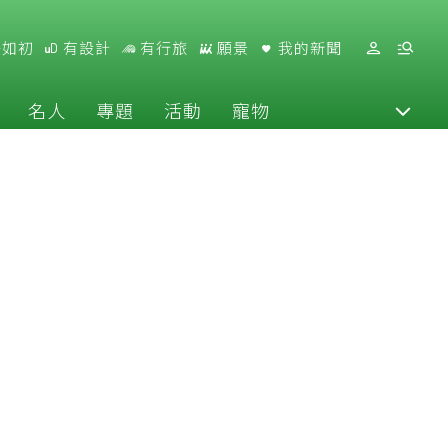
好如初
有設計
有行旅
願景
我的新聞
名人
專題
活動
寵物