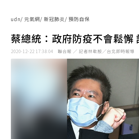
udn
/
元氣網
/
新冠肺炎
/
預防自保
蔡總統：政府防疫不會鬆懈
2020-12-22 17:38:04
聯合報 ／ 記者林敬殷／台北即時報導