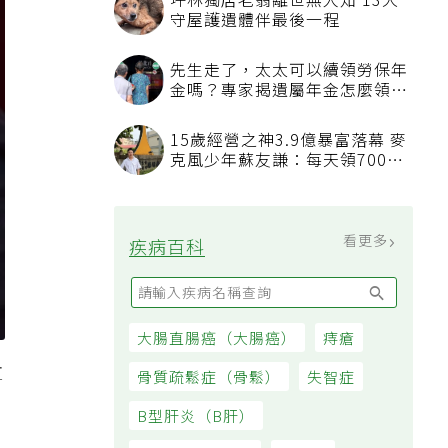
坪林獨居老翁離世無人知 13犬
守屋護遺體伴最後一程
先生走了，太太可以續領勞保年
金嗎？專家揭遺屬年金怎麼領，
看順位還要看資格
15歲經營之神3.9億暴富落幕 麥
克風少年蘇友謙：每天領700元
過日子
看更多
疾病百科
大腸直腸癌（大腸癌）
痔瘡
的
互
骨質疏鬆症（骨鬆）
失智症
B型肝炎（B肝）