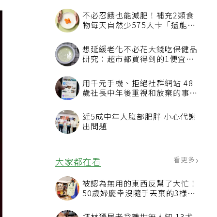
不必忍餓也能減肥！補充2類食
物每天自然少575大卡「還能吃
飽飽的」
想延緩老化不必花大錢吃保健品
研究：超市都買得到的1便宜食
品就可以
用千元手機、拒絕社群網站 48
歲社長中年後重視和放棄的事：
不為面子消費
近5成中年人腹部肥胖 小心代謝
出問題
看更多
大家都在看
被認為無用的東西反幫了大忙！
50歲婦慶幸沒隨手丟棄的3樣物
品