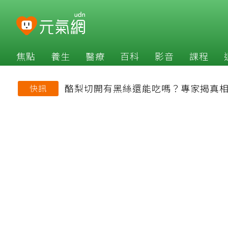
焦點
養生
醫療
百科
影音
課程
酪梨切開有黑絲還能吃嗎？專家揭真相
快訊