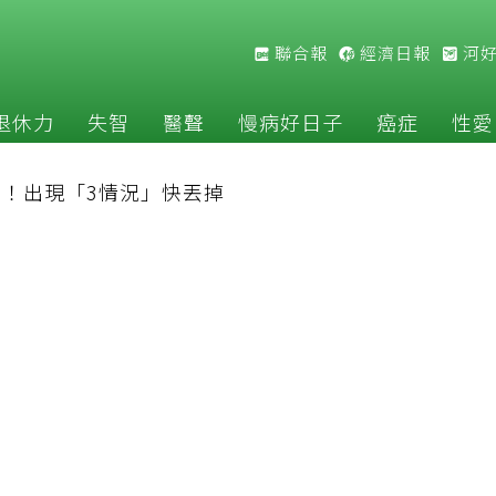
聯合報
經濟日報
河
退休力
失智
醫聲
慢病好日子
癌症
性愛
！出現「3情況」快丟掉