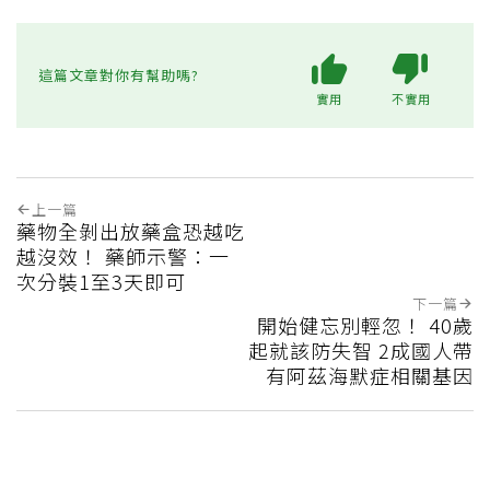
這篇文章對你有幫助嗎?
實用
不實用
上一篇
藥物全剝出放藥盒恐越吃
越沒效！ 藥師示警：一
次分裝1至3天即可
下一篇
開始健忘別輕忽！ 40歲
起就該防失智 2成國人帶
有阿茲海默症相關基因