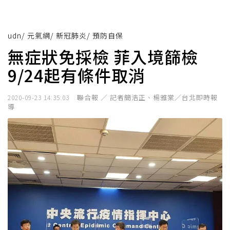
udn
/
元氣網
/
新冠肺炎
/
預防自保
無症狀免採檢 菲入境篩檢
9/24起有條件取消
聯合報 ／ 記者簡浩正、楊雅棠／台北即時報
2020-09-23 14:35:03
導