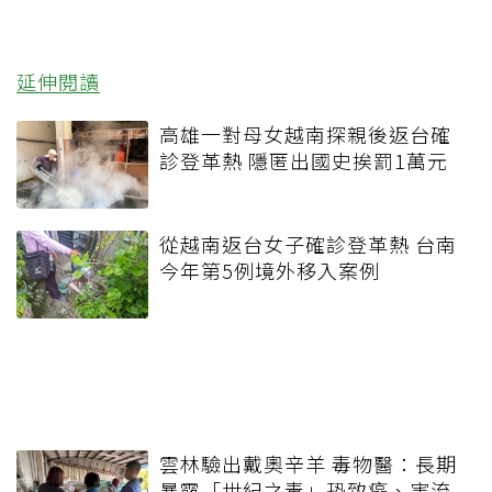
延伸閱讀
高雄一對母女越南探親後返台確
診登革熱 隱匿出國史挨罰1萬元
從越南返台女子確診登革熱 台南
今年第5例境外移入案例
雲林驗出戴奧辛羊 毒物醫：長期
暴露「世紀之毒」恐致癌、害流