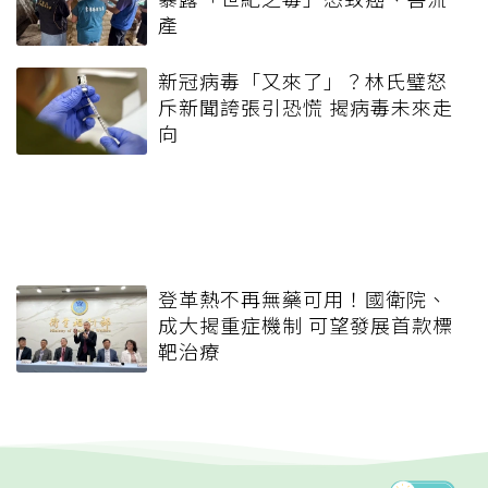
產
新冠病毒「又來了」？林氏璧怒
斥新聞誇張引恐慌 揭病毒未來走
向
登革熱不再無藥可用！國衛院、
成大揭重症機制 可望發展首款標
靶治療