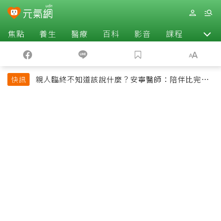
焦點
養生
醫療
百科
影音
課程
退休
親人臨終不知道該說什麼？安寧醫師：陪伴比完美
快訊
告別更重要，4句話值得及早說出口