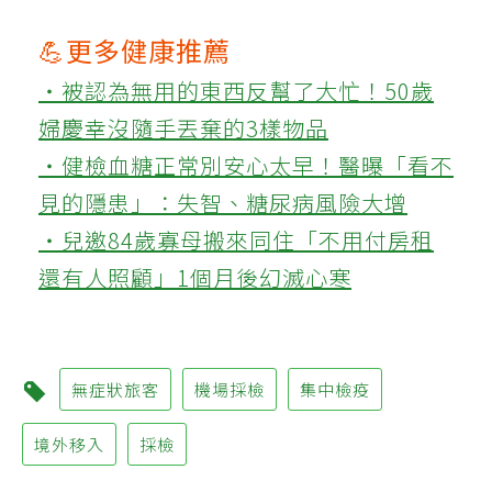
💪更多健康推薦
‧被認為無用的東西反幫了大忙！50歲
婦慶幸沒隨手丟棄的3樣物品
‧健檢血糖正常別安心太早！醫曝「看不
見的隱患」：失智、糖尿病風險大增
‧兒邀84歲寡母搬來同住「不用付房租
還有人照顧」1個月後幻滅心寒
無症狀旅客
機場採檢
集中檢疫
境外移入
採檢