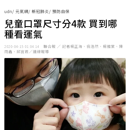
udn
/
元氣網
/
新冠肺炎
/
預防自保
兒童口罩尺寸分4款 買到哪
種看運氣
聯合報 ／ 記者楊正海、翁浩然、楊雅棠、陳
2020-04-15 01:04:14
雨鑫、邱宜君／連線報導