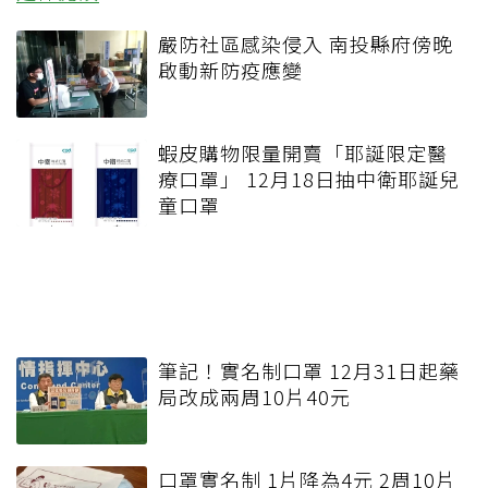
嚴防社區感染侵入 南投縣府傍晚
啟動新防疫應變
蝦皮購物限量開賣「耶誕限定醫
療口罩」 12月18日抽中衛耶誕兒
童口罩
筆記！實名制口罩 12月31日起藥
局改成兩周10片40元
口罩實名制 1片降為4元 2周10片