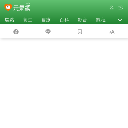
焦點
養生
醫療
百科
影音
課程
退休