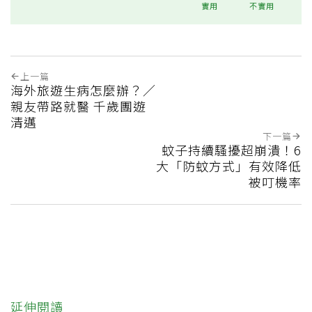
實用
不實用
上一篇
海外旅遊生病怎麼辦？／
親友帶路就醫 千歲團遊
清邁
下一篇
蚊子持續騷擾超崩潰！6
大「防蚊方式」有效降低
被叮機率
延伸閱讀