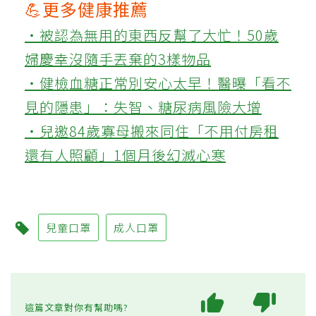
💪更多健康推薦
‧被認為無用的東西反幫了大忙！50歲
婦慶幸沒隨手丟棄的3樣物品
‧健檢血糖正常別安心太早！醫曝「看不
見的隱患」：失智、糖尿病風險大增
‧兒邀84歲寡母搬來同住「不用付房租
還有人照顧」1個月後幻滅心寒
兒童口罩
成人口罩
這篇文章對你有幫助嗎?