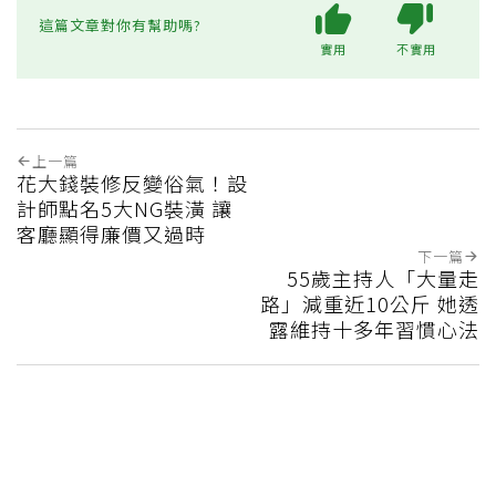
這篇文章對你有幫助嗎?
實用
不實用
上一篇
花大錢裝修反變俗氣！設
計師點名5大NG裝潢 讓
客廳顯得廉價又過時
下一篇
55歲主持人「大量走
路」減重近10公斤 她透
露維持十多年習慣心法