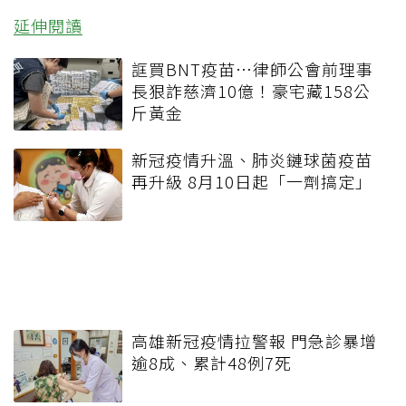
延伸閱讀
誆買BNT疫苗…律師公會前理事
長狠詐慈濟10億！豪宅藏158公
斤黃金
新冠疫情升溫、肺炎鏈球菌疫苗
再升級 8月10日起「一劑搞定」
高雄新冠疫情拉警報 門急診暴增
逾8成、累計48例7死