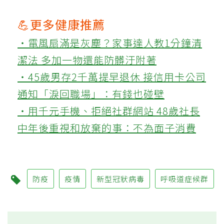
💪更多健康推薦
‧電風扇滿是灰塵？家事達人教1分鐘清
潔法 多加一物還能防髒汙附著
‧45歲男存2千萬提早退休 接信用卡公司
通知「淚回職場」：有錢也碰壁
‧用千元手機、拒絕社群網站 48歲社長
中年後重視和放棄的事：不為面子消費
防疫
疫情
新型冠狀病毒
呼吸道症候群