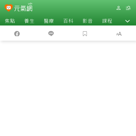
焦點
養生
醫療
百科
影音
課程
退休