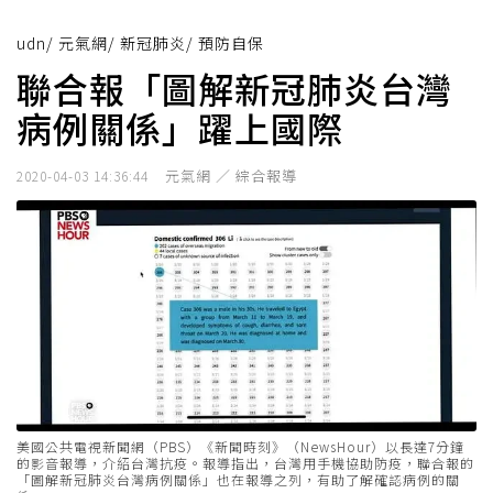
udn
/
元氣網
/
新冠肺炎
/
預防自保
聯合報「圖解新冠肺炎台灣
病例關係」躍上國際
元氣網 ／ 綜合報導
2020-04-03 14:36:44
美國公共電視新聞網（PBS）《新聞時刻》（NewsHour）以長達7分鐘
的影音報導，介紹台灣抗疫。報導指出，台灣用手機協助防疫，聯合報的
「圖解新冠肺炎台灣病例關係」也在報導之列，有助了解確認病例的關