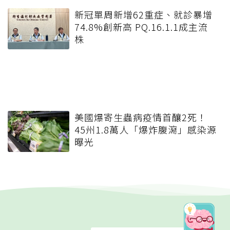
新冠單周新增62重症、就診暴增
74.8%創新高 PQ.16.1.1成主流
株
美國爆寄生蟲病疫情首釀2死！
45州1.8萬人「爆炸腹瀉」感染源
曝光