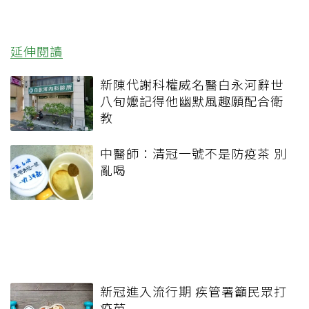
延伸閱讀
新陳代謝科權威名醫白永河辭世
八旬嬤記得他幽默風趣願配合衛
教
中醫師：清冠一號不是防疫茶 別
亂喝
新冠進入流行期 疾管署籲民眾打
疫苗