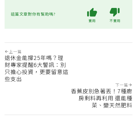
這篇文章對你有幫助嗎?
實用
不實用
上一篇
退休金能撐25年嗎？理
財專家提醒6大警訊：別
只擔心投資，更要留意這
些支出
下一篇
香蕉皮別急著丟！7種廚
房剩料再利用 還能種
菜、變天然肥料