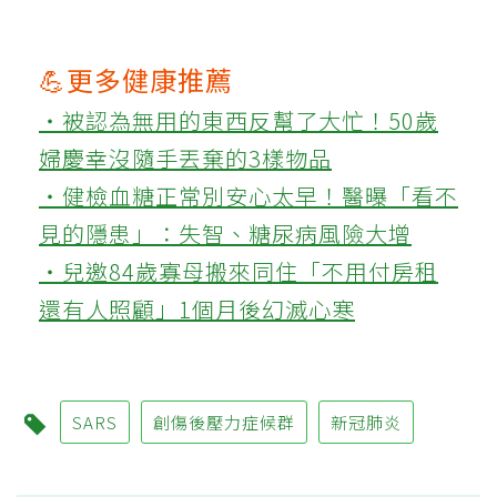
💪更多健康推薦
‧被認為無用的東西反幫了大忙！50歲
婦慶幸沒隨手丟棄的3樣物品
‧健檢血糖正常別安心太早！醫曝「看不
見的隱患」：失智、糖尿病風險大增
‧兒邀84歲寡母搬來同住「不用付房租
還有人照顧」1個月後幻滅心寒
SARS
創傷後壓力症候群
新冠肺炎