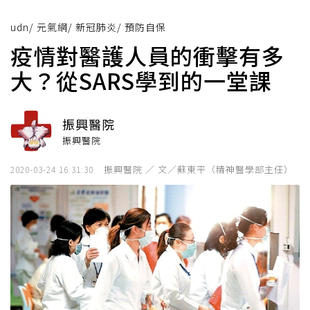
udn
/
元氣網
/
新冠肺炎
/
預防自保
疫情對醫護人員的衝擊有多
大？從SARS學到的一堂課
振興醫院
振興醫院
振興醫院 ／ 文／蘇東平（精神醫學部主任）
2020-03-24 16:31:30