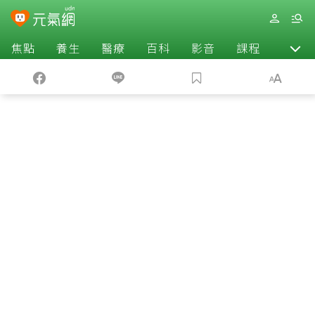
焦點
養生
醫療
百科
影音
課程
退休